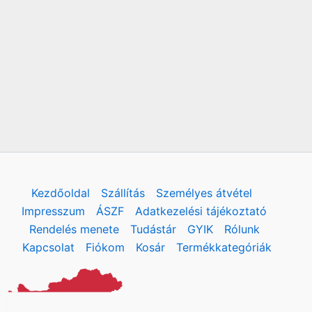
w
s
a
:
s
3
:
9
4
9
9
0
9
0
F
t
F
.
t
.
Kezdőoldal
Szállítás
Személyes átvétel
Impresszum
ÁSZF
Adatkezelési tájékoztató
Rendelés menete
Tudástár
GYIK
Rólunk
Kapcsolat
Fiókom
Kosár
Termékkategóriák