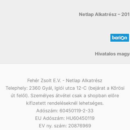
Netlap Alkatrész – 201
Hivatalos magya
Fehér Zsolt E.V. - Netlap Alkatrész
Telephely: 2360 Gyál, Iglói utca 12-C (bejárat a Kőrösi
út felől). Személyes átvétel csak a shopban előre
kifizetett rendeléseknél lehetséges.
Adószám: 60450119-2-33
EU Adószám: HU60450119
EV ny. szám: 20876969