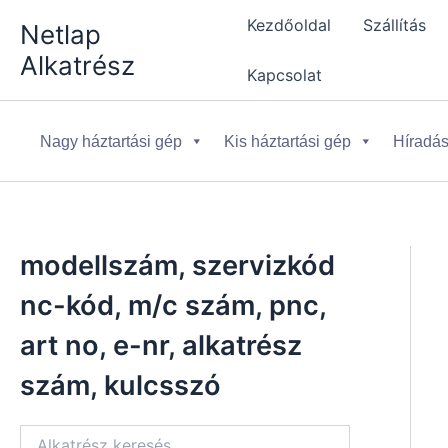
Skip
Kezdőoldal
Szállítás
Netlap
to
Alkatrész
content
Kapcsolat
Nagy háztartási gép
Kis háztartási gép
Híradás
modellszám, szervizkód
nc-kód, m/c szám, pnc,
art no, e-nr, alkatrész
szám, kulcsszó