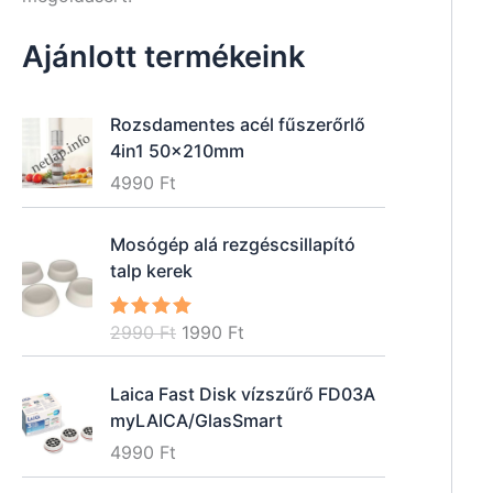
Ajánlott termékeink
Rozsdamentes acél fűszerőrlő
4in1 50x210mm
4990
Ft
Mosógép alá rezgéscsillapító
talp kerek
O
C
2990
Ft
1990
Ft
Értékelés
:
5.00
/ 5
r
u
i
r
Laica Fast Disk vízszűrő FD03A
g
r
myLAICA/GlasSmart
i
e
4990
Ft
n
n
a
t