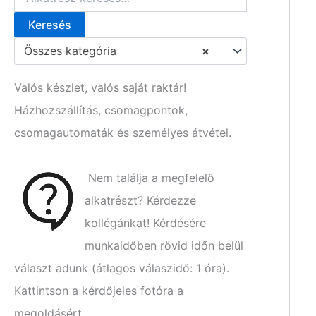
Keresés
K
e
Összes kategória
×
r
e
s
Valós készlet, valós saját raktár!
é
Házhozszállítás, csomagpontok,
s
a
csomagautomaták és személyes átvétel.
k
ö
v
Nem találja a megfelelő
e
t
alkatrészt? Kérdezze
k
kollégánkat! Kérdésére
e
z
munkaidőben rövid időn belül
ő
választ adunk (átlagos válaszidő: 1 óra).
r
e
Kattintson a kérdőjeles fotóra a
:
megoldásért.