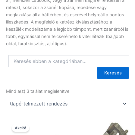
áll, nehezen csukódik, vagy a zár nem kapja el rendesen a
reteszt, sokszor a zsanér kopása, repedése vagy
meglazulása áll a háttérben, és cserével helyreáll a pontos
illeszkedés. A megfelelő alkatrész kiválasztásához a
készülék modellszáma a legjobb támpont, mert zsanérból is
több, egymással nem felcserélhető kivitel létezik (bal/jobb
oldal, furatkiosztás, ajtótípus).
Keresés
Mind a(z) 3 találat megjelenítve
Akció!