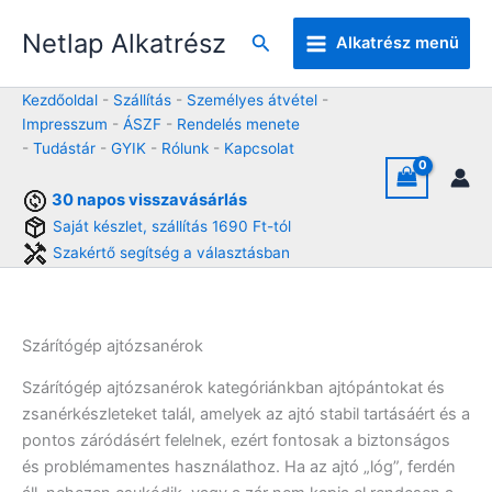
Skip
Netlap Alkatrész
to
Keresés
Alkatrész menü
content
Kezdőoldal
-
Szállítás
-
Személyes átvétel
-
Impresszum
-
ÁSZF
-
Rendelés menete
-
Tudástár
-
GYIK
-
Rólunk
-
Kapcsolat
30 napos visszavásárlás
Saját készlet, szállítás 1690 Ft-tól
Szakértő segítség a választásban
Szárítógép ajtózsanérok
Szárítógép ajtózsanérok kategóriánkban ajtópántokat és
zsanérkészleteket talál, amelyek az ajtó stabil tartásáért és a
pontos záródásért felelnek, ezért fontosak a biztonságos
és problémamentes használathoz. Ha az ajtó „lóg”, ferdén