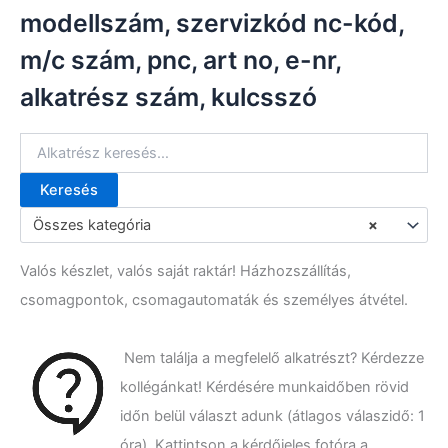
modellszám, szervizkód nc-kód,
m/c szám, pnc, art no, e-nr,
alkatrész szám, kulcsszó
Keresés
K
e
Összes kategória
×
r
e
Valós készlet, valós saját raktár! Házhozszállítás,
s
é
csomagpontok, csomagautomaták és személyes átvétel.
s
a
k
Nem találja a megfelelő alkatrészt? Kérdezze
ö
kollégánkat! Kérdésére munkaidőben rövid
v
e
időn belül választ adunk (átlagos válaszidő: 1
t
óra). Kattintson a kérdőjeles fotóra a