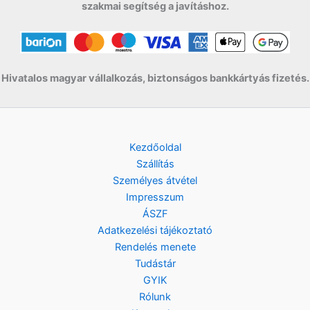
t
szakmai segítség a javításhoz.
w
s
F
.
a
:
t
s
1
.
:
8
2
9
Hivatalos magyar vállalkozás, biztonságos bankkártyás fizetés.
2
0
9
0
F
t
F
.
Kezdőoldal
t
Szállítás
.
Személyes átvétel
Impresszum
ÁSZF
Adatkezelési tájékoztató
Rendelés menete
Tudástár
GYIK
Rólunk