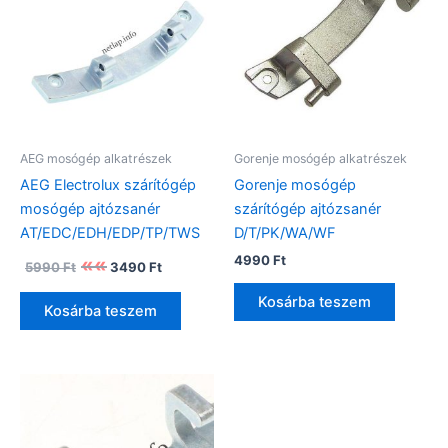
AEG mosógép alkatrészek
Gorenje mosógép alkatrészek
AEG Electrolux szárítógép
Gorenje mosógép
mosógép ajtózsanér
szárítógép ajtózsanér
AT/EDC/EDH/EDP/TP/TWS
D/T/PK/WA/WF
Original
Current
4990
Ft
5990
Ft
3490
Ft
price
price
was:
is:
Kosárba teszem
Kosárba teszem
5990 Ft.
3490 Ft.