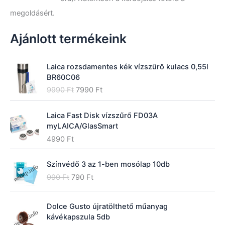
k
megoldásért.
e
z
ő
Ajánlott termékeink
r
e
:
Laica rozsdamentes kék vízszűrő kulacs 0,55l
BR60C06
O
C
9990
Ft
7990
Ft
r
u
i
r
Laica Fast Disk vízszűrő FD03A
g
r
myLAICA/GlasSmart
i
e
4990
Ft
n
n
a
t
l
p
Színvédő 3 az 1-ben mosólap 10db
p
r
O
C
990
Ft
790
Ft
r
i
r
u
i
c
i
r
c
e
Dolce Gusto újratölthető műanyag
g
r
e
i
kávékapszula 5db
i
e