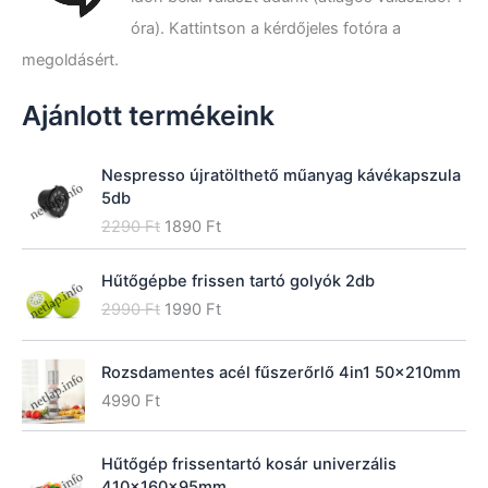
t
óra). Kattintson a kérdőjeles fotóra a
k
megoldásért.
e
z
ő
Ajánlott termékeink
r
e
:
Nespresso újratölthető műanyag kávékapszula
5db
O
C
2290
Ft
1890
Ft
r
u
i
r
Hűtőgépbe frissen tartó golyók 2db
g
r
O
C
2990
Ft
1990
Ft
i
e
r
u
n
n
i
r
a
t
Rozsdamentes acél fűszerőrlő 4in1 50x210mm
g
r
l
p
i
e
4990
Ft
p
r
n
n
r
i
a
t
i
c
Hűtőgép frissentartó kosár univerzális
l
p
c
e
410x160x95mm