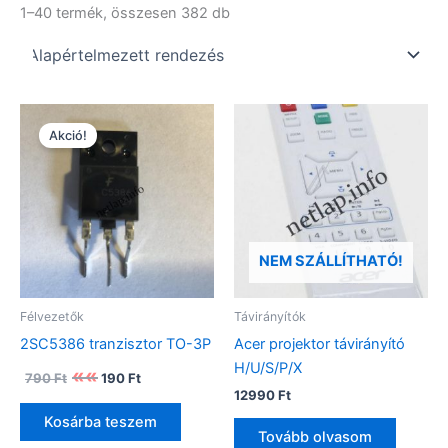
1–40 termék, összesen 382 db
Akció!
NEM SZÁLLÍTHATÓ!
Félvezetők
Távirányítók
2SC5386 tranzisztor TO-3P
Acer projektor távirányító
H/U/S/P/X
Original
Current
790
Ft
190
Ft
price
price
12990
Ft
was:
is:
Kosárba teszem
790 Ft.
190 Ft.
Tovább olvasom