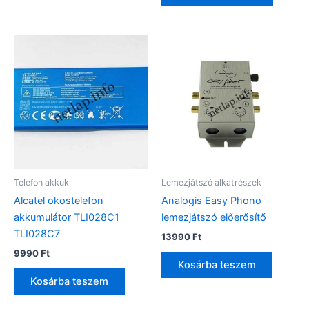
Telefon akkuk
Lemezjátszó alkatrészek
Alcatel okostelefon
Analogis Easy Phono
akkumulátor TLI028C1
lemezjátszó előerősítő
TLI028C7
13990
Ft
9990
Ft
Kosárba teszem
Kosárba teszem