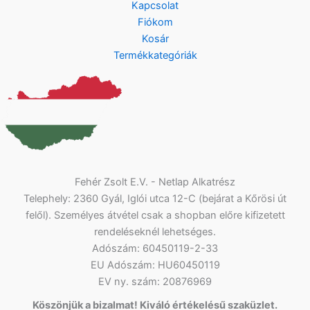
Kapcsolat
Fiókom
Kosár
Termékkategóriák
Fehér Zsolt E.V. - Netlap Alkatrész
Telephely: 2360 Gyál, Iglói utca 12-C (bejárat a Kőrösi út
felől). Személyes átvétel csak a shopban előre kifizetett
rendeléseknél lehetséges.
Adószám: 60450119-2-33
EU Adószám: HU60450119
EV ny. szám: 20876969
Köszönjük a bizalmat! Kiváló értékelésű szaküzlet.