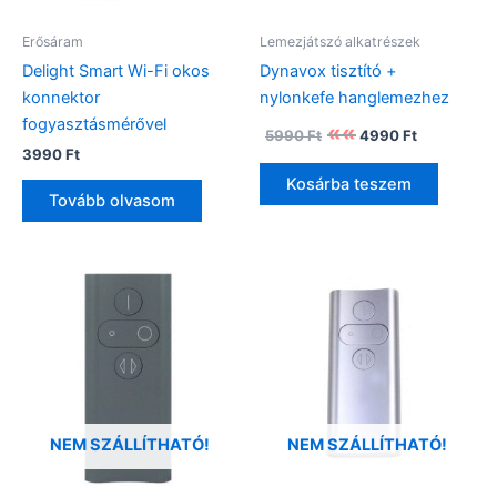
Erősáram
Lemezjátszó alkatrészek
Delight Smart Wi-Fi okos
Dynavox tisztító +
konnektor
nylonkefe hanglemezhez
fogyasztásmérővel
Original
Current
5990
Ft
4990
Ft
price
price
3990
Ft
was:
is:
Kosárba teszem
5990 Ft.
4990 Ft.
Tovább olvasom
NEM SZÁLLÍTHATÓ!
NEM SZÁLLÍTHATÓ!