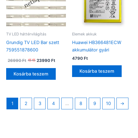
TV LED háttérvilágítás
Elemek akkuk
Grundig TV LED Bar szett
Huawei HB366481ECW
759551878600
akkumulátor gyári
Original
Current
4790
Ft
26990
Ft
23990
Ft
price
price
was:
is:
Kosárba teszem
Kosárba teszem
26990 Ft.
23990 Ft.
1
2
3
4
…
8
9
10
→