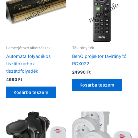
Lemezjátszó alkatrészek
Távirányítók
Automata folyadékos
BenQ projektor távirányító
tisztítókarhoz
RCX022
tisztítófolyadék
24990
Ft
4990
Ft
Kosárba teszem
Kosárba teszem