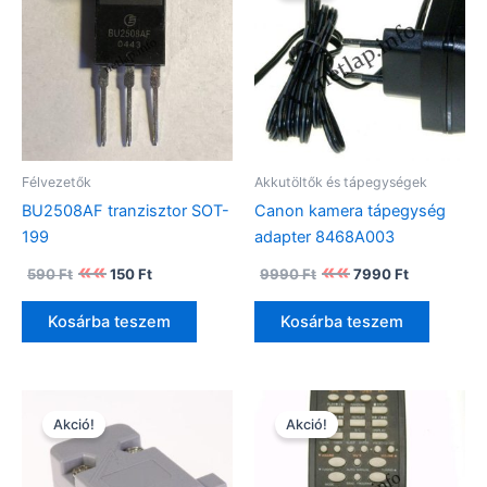
Félvezetők
Akkutöltők és tápegységek
BU2508AF tranzisztor SOT-
Canon kamera tápegység
199
adapter 8468A003
Original
Current
Original
Current
590
Ft
150
Ft
9990
Ft
7990
Ft
price
price
price
price
was:
is:
was:
is:
Kosárba teszem
Kosárba teszem
590 Ft.
150 Ft.
9990 Ft.
7990 Ft.
Akció!
Akció!