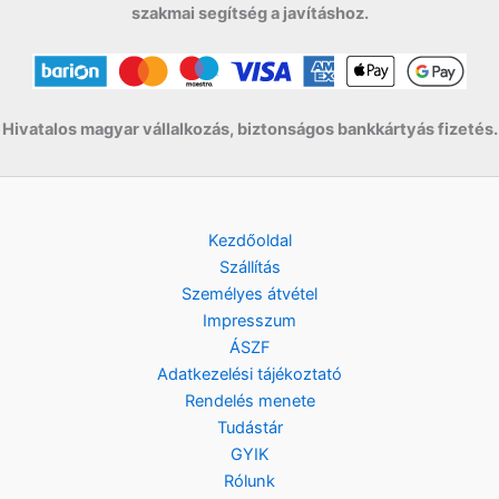
w
s
szakmai segítség a javításhoz.
a
:
s
1
:
9
2
9
4
0
Hivatalos magyar vállalkozás, biztonságos bankkártyás fizetés.
9
0
F
t
F
.
Kezdőoldal
t
Szállítás
.
Személyes átvétel
Impresszum
ÁSZF
Adatkezelési tájékoztató
Rendelés menete
Tudástár
GYIK
Rólunk