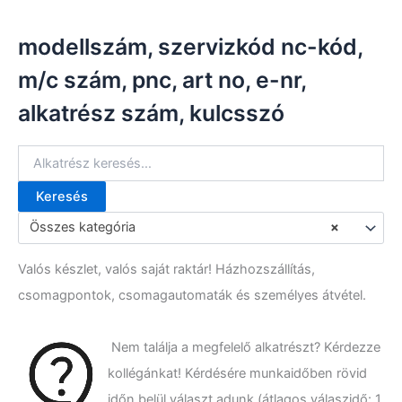
modellszám, szervizkód nc-kód,
m/c szám, pnc, art no, e-nr,
alkatrész szám, kulcsszó
Keresés
K
e
Összes kategória
×
r
e
Valós készlet, valós saját raktár! Házhozszállítás,
s
é
csomagpontok, csomagautomaták és személyes átvétel.
s
a
k
Nem találja a megfelelő alkatrészt? Kérdezze
ö
kollégánkat! Kérdésére munkaidőben rövid
v
e
időn belül választ adunk (átlagos válaszidő: 1