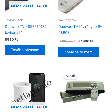
NEM SZÁLLÍTHATÓ!
Távirányítók
Távirányítók
Daewoo TV 48575191B2
Daewoo TV távirányító R-
távirányító
28B03
Original
Current
8990
Ft
4990
Ft
1990
Ft
price
price
was:
is:
Tovább olvasom
Kosárba teszem
4990 Ft.
1990 Ft.
Akció!
NEM SZÁLLÍTHATÓ!