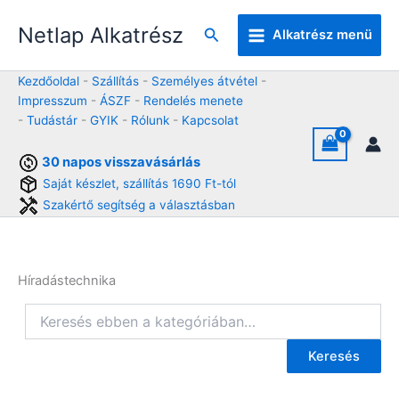
Skip
Netlap Alkatrész
to
Keresés
Alkatrész menü
content
Kezdőoldal
-
Szállítás
-
Személyes átvétel
-
Impresszum
-
ÁSZF
-
Rendelés menete
-
Tudástár
-
GYIK
-
Rólunk
-
Kapcsolat
30 napos visszavásárlás
Saját készlet, szállítás 1690 Ft-tól
Szakértő segítség a választásban
Híradástechnika
Keresés