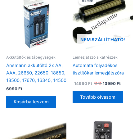
Akció!
NEM SZÁLLÍTHATÓ!
Akkutöltők és tápegységek
Lemezjátszó alkatrészek
Ansmann akkutöltő 2x AA,
Automata folyadékos
AAA, 26650, 22650, 18650,
tisztítókar lemezjátszóra
18500, 17670, 16340, 14500
Original
Current
14990
Ft
13990
Ft
price
price
6990
Ft
was:
is:
Tovább olvasom
14990 Ft.
13990 Ft
Kosárba teszem