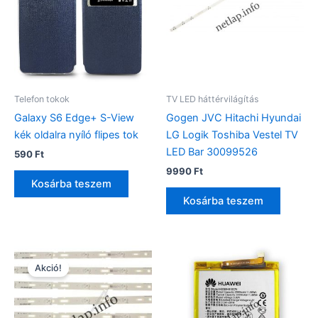
Telefon tokok
TV LED háttérvilágítás
Galaxy S6 Edge+ S-View
Gogen JVC Hitachi Hyundai
kék oldalra nyíló flipes tok
LG Logik Toshiba Vestel TV
LED Bar 30099526
590
Ft
9990
Ft
Kosárba teszem
Kosárba teszem
Akció!