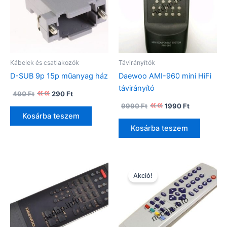
Kábelek és csatlakozók
Távirányítók
D-SUB 9p 15p műanyag ház
Daewoo AMI-960 mini HiFi
távirányító
Original
Current
490
Ft
290
Ft
price
price
Original
Current
9990
Ft
1990
Ft
was:
is:
price
price
Kosárba teszem
490 Ft.
290 Ft.
was:
is:
Kosárba teszem
9990 Ft.
1990 Ft.
Akció!