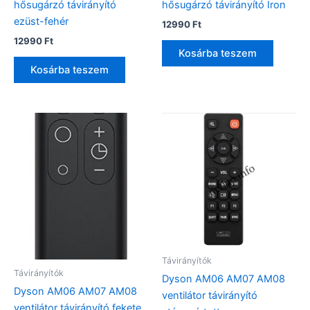
hősugárzó távirányító
hősugárzó távirányító Iron
ezüst-fehér
12990
Ft
12990
Ft
Kosárba teszem
Kosárba teszem
Távirányítók
Távirányítók
Dyson AM06 AM07 AM08
Dyson AM06 AM07 AM08
ventilátor távirányító
ventilátor távirányító fekete