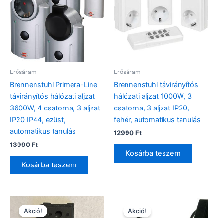
Erősáram
Erősáram
Brennenstuhl Primera-Line
Brennenstuhl távirányítós
távirányítós hálózati aljzat
hálózati aljzat 1000W, 3
3600W, 4 csatorna, 3 aljzat
csatorna, 3 aljzat IP20,
IP20 IP44, ezüst,
fehér, automatikus tanulás
automatikus tanulás
12990
Ft
13990
Ft
Kosárba teszem
Kosárba teszem
Akció!
Akció!