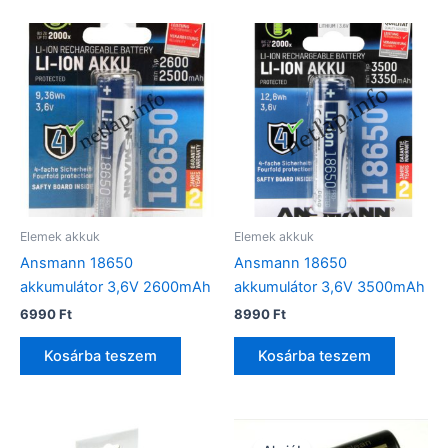
Elemek akkuk
Elemek akkuk
Ansmann 18650
Ansmann 18650
akkumulátor 3,6V 2600mAh
akkumulátor 3,6V 3500mAh
6990
Ft
8990
Ft
Kosárba teszem
Kosárba teszem