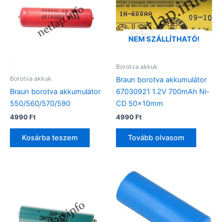
NEM SZÁLLÍTHATÓ!
Borotva akkuk
Borotva akkuk
Braun borotva akkumulátor
Braun borotva akkumulátor
67030921 1.2V 700mAh Ni-
550/560/570/590
CD 50x10mm
4990
Ft
4990
Ft
Kosárba teszem
Tovább olvasom