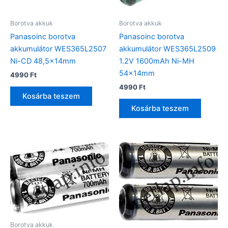
Borotva akkuk
Borotva akkuk
Panasoinc borotva
Panasoinc borotva
akkumulátor WES365L2507
akkumulátor WES365L2509
Ni-CD 48,5x14mm
1.2V 1600mAh Ni-MH
54x14mm
4990
Ft
4990
Ft
Kosárba teszem
Kosárba teszem
Borotva akkuk