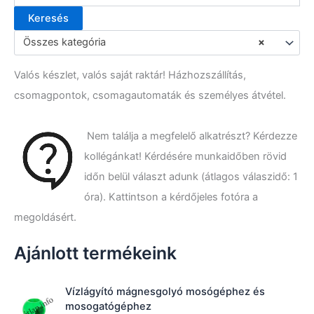
Keresés
K
e
Összes kategória
×
r
e
Valós készlet, valós saját raktár! Házhozszállítás,
s
é
csomagpontok, csomagautomaták és személyes átvétel.
s
a
k
Nem találja a megfelelő alkatrészt? Kérdezze
ö
kollégánkat! Kérdésére munkaidőben rövid
v
e
időn belül választ adunk (átlagos válaszidő: 1
t
óra). Kattintson a kérdőjeles fotóra a
k
megoldásért.
e
z
ő
Ajánlott termékeink
r
e
:
Vízlágyító mágnesgolyó mosógéphez és
mosogatógéphez