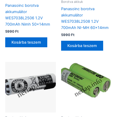
Borotva akkuk
Panasoinc borotva
Panasoinc borotva
akkumulátor
akkumulátor
WES7038L2506 1.2V
WES7038L2508 1.2V
700mAh Nimh 50x14mm
700mAh NI-MH 60x14mm
5990
Ft
5990
Ft
Kosárba teszem
Kosárba teszem