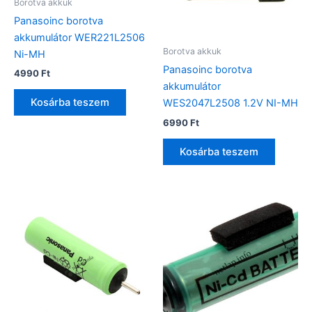
Borotva akkuk
Panasoinc borotva
akkumulátor WER221L2506
Borotva akkuk
Ni-MH
Panasoinc borotva
4990
Ft
akkumulátor
Kosárba teszem
WES2047L2508 1.2V NI-MH
6990
Ft
Kosárba teszem