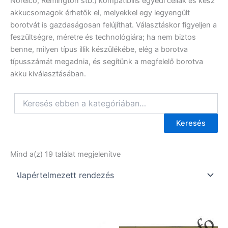
Norelco, Remington stb.) kompatibilis egyedi cellák és kész
akkucsomagok érhetők el, melyekkel egy legyengült
borotvát is gazdaságosan felújíthat. Választáskor figyeljen a
feszültségre, méretre és technológiára; ha nem biztos
benne, milyen típus illik készülékébe, elég a borotva
típusszámát megadnia, és segítünk a megfelelő borotva
akku kiválasztásában.
Keresés
Mind a(z) 19 találat megjelenítve