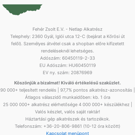
Fehér Zsolt E.V. - Netlap Alkatrész
Telephely: 2360 Gyál, Iglói utca 12-C (bejárat a Kőrösi út
felől). Személyes átvétel csak a shopban előre kifizetett
rendeléseknél lehetséges.
Adószám: 60450119-2-33
EU Adószám: HU60450119
EV ny. szám: 20876969
Köszönjük a bizalmat! Kiváló értékelésű szaküzlet.
90 000+ teljesített rendelés | 97,7% pontos alkatrész-azonosítás |
Átlagos válaszidő munkaidőben: kb. 1 óra
25 000 000+ alkatrész elérhetősége 4 000 000+ készülékhez |
Valós készlet, valós saját raktár!
Háztartási gép alkatrészek és tartozékok.
Telefonszám: +36-20-806-9861 (10-12 óra között)
Kapcsolat menüpont