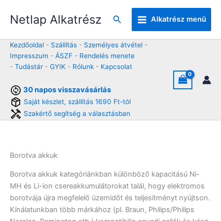
Skip
Netlap Alkatrész
to
Keresés
Alkatrész menü
content
Kezdőoldal
-
Szállítás
-
Személyes átvétel
-
Impresszum
-
ÁSZF
-
Rendelés menete
-
Tudástár
-
GYIK
-
Rólunk
-
Kapcsolat
30 napos visszavásárlás
Saját készlet, szállítás 1690 Ft-tól
Szakértő segítség a választásban
Borotva akkuk
Borotva akkuk kategóriánkban különböző kapacitású Ni-
MH és Li-ion csereakkumulátorokat talál, hogy elektromos
borotvája újra megfelelő üzemidőt és teljesítményt nyújtson.
Kínálatunkban több márkához (pl. Braun, Philips/Philips