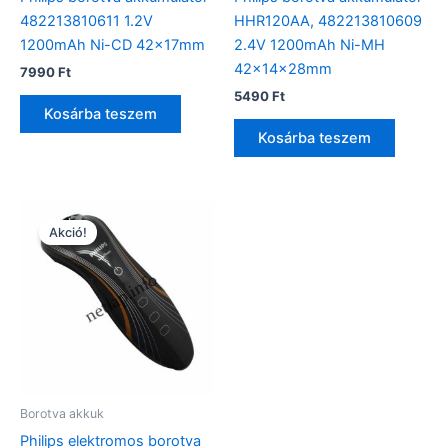
482213810611 1.2V
HHR120AA, 482213810609
1200mAh Ni-CD 42x17mm
2.4V 1200mAh Ni-MH
42x14x28mm
7990
Ft
5490
Ft
Kosárba teszem
Kosárba teszem
Akció!
Borotva akkuk
Philips elektromos borotva