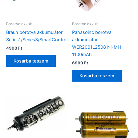
Borotva akkuk
Borotva akkuk
Braun borotva akkumulátor
Panasoinc borotva
Series1/Series3/SmartControl
akkumulátor
WER2061L2508 Ni-MH
4990
Ft
1100mAh
Kosárba teszem
6990
Ft
Kosárba teszem