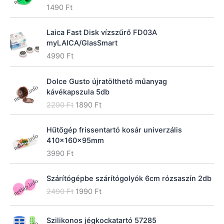
1490
Ft
Laica Fast Disk vízszűrő FD03A
myLAICA/GlasSmart
4990
Ft
Dolce Gusto újratölthető műanyag
kávékapszula 5db
O
C
2290
Ft
1890
Ft
r
u
i
r
Hűtőgép frissentartó kosár univerzális
g
r
410x160x95mm
i
e
3990
Ft
n
n
a
t
l
p
Szárítógépbe szárítógolyók 6cm rózsaszín 2db
p
r
O
C
2490
Ft
1990
Ft
r
i
r
u
i
c
i
r
c
e
Szilikonos jégkockatartó 57285
g
r