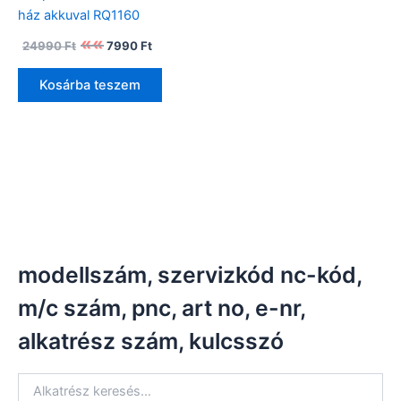
ház akkuval RQ1160
Original
Current
24990
Ft
7990
Ft
price
price
was:
is:
Kosárba teszem
24990 Ft.
7990 Ft.
modellszám, szervizkód nc-kód,
m/c szám, pnc, art no, e-nr,
alkatrész szám, kulcsszó