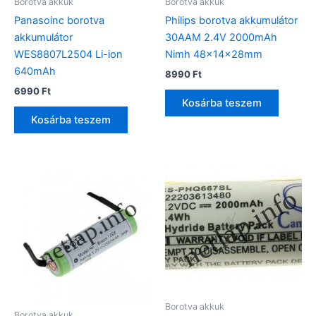
Borotva akkuk
Borotva akkuk
Panasoinc borotva
Philips borotva akkumulátor
akkumulátor
30AAM 2.4V 2000mAh
WES8807L2504 Li-ion
Nimh 48x14x28mm
640mAh
8990
Ft
6990
Ft
Kosárba teszem
Kosárba teszem
Borotva akkuk
Borotva akkuk