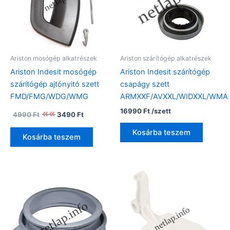
Ariston mosógép alkatrészek
Ariston szárítógép alkatrészek
Ariston Indesit mosógép
Ariston Indesit szárítógép
szárítógép ajtónyitó szett
csapágy szett
FMD/FMG/WDG/WMG
ARMXXF/AVXXL/WIDXXL/WMA
Original
Current
16990
Ft
/szett
4990
Ft
3490
Ft
price
price
was:
is:
Kosárba teszem
Kosárba teszem
4990 Ft.
3490 Ft.