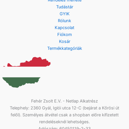
Tudástár
GYIK
Rólunk
Kapcsolat
Fiókom
Kosár
Termékkategóriák
Fehér Zsolt E.V. - Netlap Alkatrész
Telephely: 2360 Gyál, Iglói utca 12-C (bejárat a Kőrösi út
felől). Személyes átvétel csak a shopban előre kifizetett
rendeléseknél lehetséges.
Adószám: 60450119-2-33