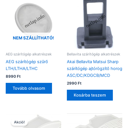
NEM SZÁLLÍTHATÓ!
AEG szárítógép alkatrészek
Bellavita szárítógép alkatrészek
AEG szárítógép szűrő
Akai Bellavita Matsui Sharp
LTH/LTHA/LTHC
szárítógép ajtórögzítő horog
ASC/DC/KDGCB/MCD
8990
Ft
2990
Ft
Tovább olvasom
Kosárba teszem
Akció!