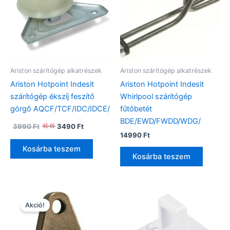
Ariston szárítógép alkatrészek
Ariston szárítógép alkatrészek
Ariston Hotpoint Indesit
Ariston Hotpoint Indesit
szárítógép ékszíj feszítő
Whirlpool szárítógép
görgő AQCF/TCF/IDC/IDCE/
fűtőbetét
BDE/EWD/FWDD/WDG/
Original
Current
3990
Ft
3490
Ft
price
price
14990
Ft
was:
is:
Kosárba teszem
3990 Ft.
3490 Ft.
Kosárba teszem
Akció!