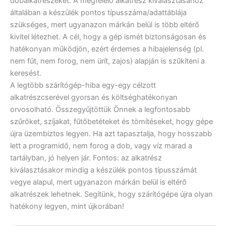
dobalkatrészeket. A megfelelő alkatrész kiválasztásához
általában a készülék pontos típusszáma/adattáblája
szükséges, mert ugyanazon márkán belül is több eltérő
kivitel létezhet. A cél, hogy a gép ismét biztonságosan és
hatékonyan működjön, ezért érdemes a hibajelenség (pl.
nem fűt, nem forog, nem ürít, zajos) alapján is szűkíteni a
keresést.
A legtöbb szárítógép-hiba egy-egy célzott
alkatrészcserével gyorsan és költséghatékonyan
orvosolható. Összegyűjtöttük Önnek a legfontosabb
szűrőket, szíjakat, fűtőbetéteket és tömítéseket, hogy gépe
újra üzembiztos legyen. Ha azt tapasztalja, hogy hosszabb
lett a programidő, nem forog a dob, vagy víz marad a
tartályban, jó helyen jár. Fontos: az alkatrész
kiválasztásakor mindig a készülék pontos típusszámát
vegye alapul, mert ugyanazon márkán belül is eltérő
alkatrészek lehetnek. Segítünk, hogy szárítógépe újra olyan
hatékony legyen, mint újkorában!