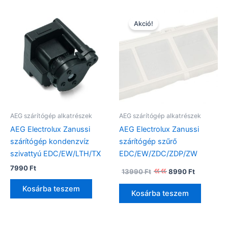
Akció!
AEG szárítógép alkatrészek
AEG szárítógép alkatrészek
AEG Electrolux Zanussi
AEG Electrolux Zanussi
szárítógép kondenzvíz
szárítógép szűrő
szivattyú EDC/EW/LTH/TX
EDC/EW/ZDC/ZDP/ZW
Original
Current
7990
Ft
13990
Ft
8990
Ft
price
price
was:
is:
Kosárba teszem
Kosárba teszem
13990 Ft.
8990 Ft.