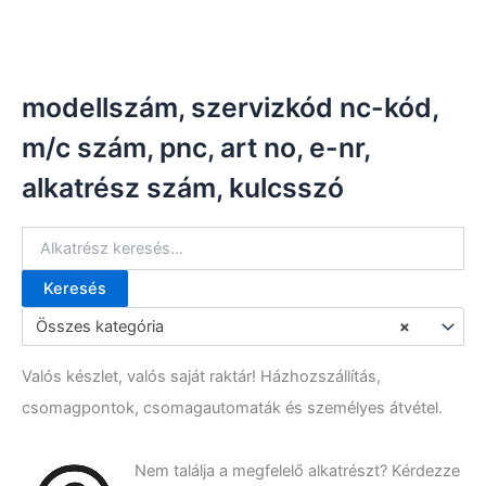
modellszám, szervizkód nc-kód,
m/c szám, pnc, art no, e-nr,
alkatrész szám, kulcsszó
Keresés
K
e
Összes kategória
×
r
e
Valós készlet, valós saját raktár! Házhozszállítás,
s
é
csomagpontok, csomagautomaták és személyes átvétel.
s
a
k
Nem találja a megfelelő alkatrészt? Kérdezze