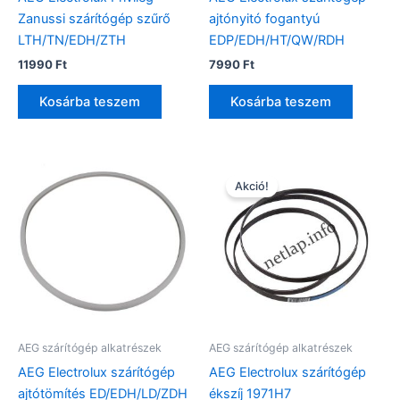
Zanussi szárítógép szűrő
ajtónyitó fogantyú
LTH/TN/EDH/ZTH
EDP/EDH/HT/QW/RDH
11990
Ft
7990
Ft
Kosárba teszem
Kosárba teszem
Akció!
AEG szárítógép alkatrészek
AEG szárítógép alkatrészek
AEG Electrolux szárítógép
AEG Electrolux szárítógép
ajtótömítés ED/EDH/LD/ZDH
ékszíj 1971H7