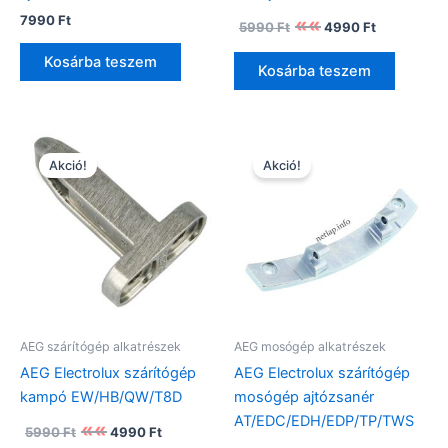
Original
Current
7990
Ft
5990
Ft
4990
Ft
price
price
was:
is:
Kosárba teszem
Kosárba teszem
5990 Ft.
4990 Ft.
Akció!
Akció!
AEG szárítógép alkatrészek
AEG mosógép alkatrészek
AEG Electrolux szárítógép
AEG Electrolux szárítógép
kampó EW/HB/QW/T8D
mosógép ajtózsanér
AT/EDC/EDH/EDP/TP/TWS
Original
Current
5990
Ft
4990
Ft
price
price
Original
Current