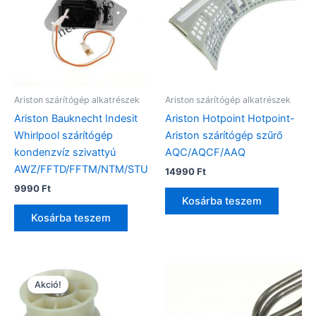
Ariston szárítógép alkatrészek
Ariston szárítógép alkatrészek
Ariston Bauknecht Indesit
Ariston Hotpoint Hotpoint-
Whirlpool szárítógép
Ariston szárítógép szűrő
kondenzvíz szivattyú
AQC/AQCF/AAQ
AWZ/FFTD/FFTM/NTM/STU
14990
Ft
9990
Ft
Kosárba teszem
Kosárba teszem
Akció!