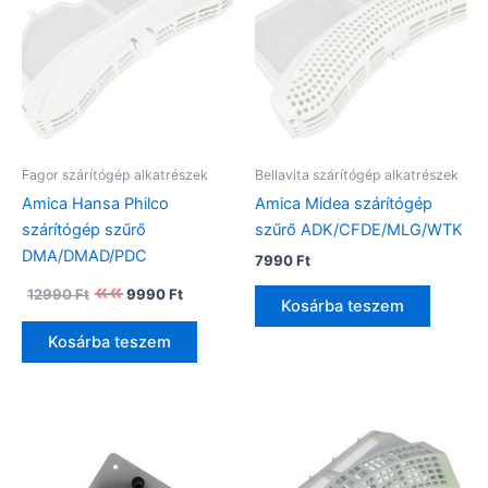
Fagor szárítógép alkatrészek
Bellavita szárítógép alkatrészek
Amica Hansa Philco
Amica Midea szárítógép
szárítógép szűrő
szűrő ADK/CFDE/MLG/WTK
DMA/DMAD/PDC
7990
Ft
Original
Current
12990
Ft
9990
Ft
price
price
Kosárba teszem
was:
is:
Kosárba teszem
12990 Ft.
9990 Ft.