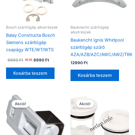
Bosch szárítógép alkatrészek
Bauknecht szárítógép
alkatrészek
Balay Constructa Bosch
Baukencht Ignis Whirlpool
Siemens szárítógép
szárítógép szűrő
csapágy WTE/WT/WTS
AZA/AZB/AZC/AWC/AWZ/TRK
Original
Current
9990
Ft
8990
Ft
price
price
12990
Ft
was:
is:
Kosárba teszem
9990 Ft.
8990 Ft.
Kosárba teszem
Akció!
Akció!