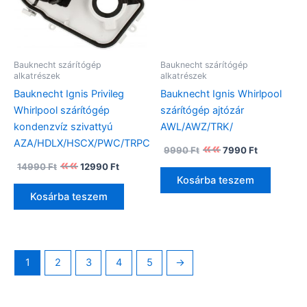
Bauknecht szárítógép
Bauknecht szárítógép
alkatrészek
alkatrészek
Bauknecht Ignis Privileg
Bauknecht Ignis Whirlpool
Whirlpool szárítógép
szárítógép ajtózár
kondenzvíz szivattyú
AWL/AWZ/TRK/
AZA/HDLX/HSCX/PWC/TRPC
Original
Current
9990
Ft
7990
Ft
price
price
Original
Current
14990
Ft
12990
Ft
was:
is:
price
price
Kosárba teszem
9990 Ft.
7990 Ft.
was:
is:
Kosárba teszem
14990 Ft.
12990 Ft.
1
2
3
4
5
→