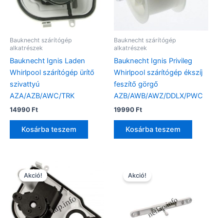
Bauknecht szárítógép
Bauknecht szárítógép
alkatrészek
alkatrészek
Bauknecht Ignis Laden
Bauknecht Ignis Privileg
Whirlpool szárítógép ürítő
Whirlpool szárítógép ékszíj
szivattyú
feszítő görgő
AZA/AZB/AWC/TRK
AZB/AWB/AWZ/DDLX/PWC
14990
Ft
19990
Ft
Kosárba teszem
Kosárba teszem
Akció!
Akció!