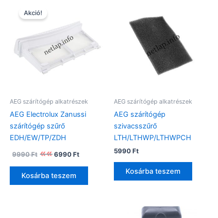
Akció!
AEG szárítógép alkatrészek
AEG szárítógép alkatrészek
AEG Electrolux Zanussi
AEG szárítógép
szárítógép szűrő
szivacsszűrő
EDH/EW/TP/ZDH
LTH/LTHWP/LTHWPCH
Original
Current
5990
Ft
9990
Ft
6990
Ft
price
price
was:
is:
Kosárba teszem
Kosárba teszem
9990 Ft.
6990 Ft.