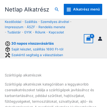
Skip
Netlap Alkatrész
to
Keresés
Alkatrész menü
content
Kezdőoldal
-
Szállítás
-
Személyes átvétel
-
Impresszum
-
ÁSZF
-
Rendelés menete
-
Tudástár
-
GYIK
-
Rólunk
-
Kapcsolat
30 napos visszavásárlás
Saját készlet, szállítás 1690 Ft-tól
Szakértő segítség a választásban
Szárítógép alkatrészek
Szárítógép alkatrészek kategóriában a leggyakoribb
cserealkatrészeket találja a szárítógépek javításához és
karbantartásához, például szűrőket, hajtószíjakat,
fűtőegységeket, termosztátokat, szivattyúkat, ajtó- és