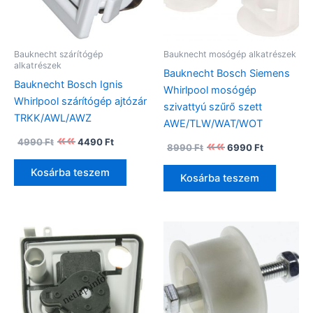
Bauknecht szárítógép
Bauknecht mosógép alkatrészek
alkatrészek
Bauknecht Bosch Siemens
Bauknecht Bosch Ignis
Whirlpool mosógép
Whirlpool szárítógép ajtózár
szivattyú szűrő szett
TRKK/AWL/AWZ
AWE/TLW/WAT/WOT
Original
Current
4990
Ft
4490
Ft
Original
Current
8990
Ft
6990
Ft
price
price
price
price
was:
is:
was:
is:
Kosárba teszem
4990 Ft.
4490 Ft.
Kosárba teszem
8990 Ft.
6990 Ft.