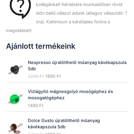
ö
kollégánkat! Kérdésére munkaidőben rövid
v
e
időn belül választ adunk (átlagos válaszidő: 1
t
óra). Kattintson a kérdőjeles fotóra a
k
megoldásért.
e
z
ő
Ajánlott termékeink
r
e
:
Nespresso újratölthető műanyag kávékapszula
5db
O
C
2290
Ft
1890
Ft
r
u
i
r
Vízlágyító mágnesgolyó mosógéphez és
g
r
mosogatógéphez
i
e
1490
Ft
n
n
a
t
l
p
Dolce Gusto újratölthető műanyag
p
r
kávékapszula 5db
r
i