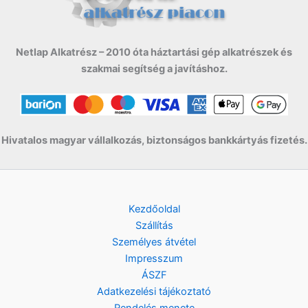
F
.
w
s
t
a
:
.
s
7
Netlap Alkatrész – 2010 óta háztartási gép alkatrészek és
:
9
szakmai segítség a javításhoz.
9
9
9
0
9
0
F
t
Hivatalos magyar vállalkozás, biztonságos bankkártyás fizetés.
F
.
t
.
Kezdőoldal
Szállítás
Személyes átvétel
Impresszum
ÁSZF
Adatkezelési tájékoztató
Rendelés menete