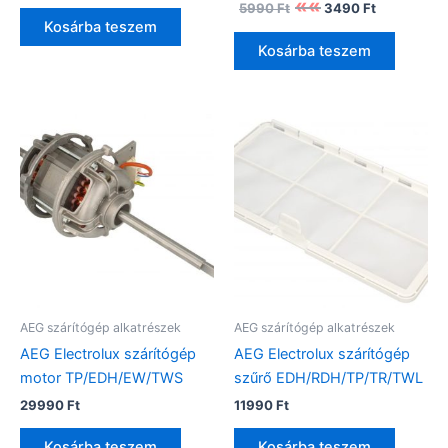
5990
Ft
3490
Ft
was:
is:
price
price
Kosárba teszem
5990 Ft.
4990 Ft.
was:
is:
Kosárba teszem
5990 Ft.
3490 Ft.
AEG szárítógép alkatrészek
AEG szárítógép alkatrészek
AEG Electrolux szárítógép
AEG Electrolux szárítógép
motor TP/EDH/EW/TWS
szűrő EDH/RDH/TP/TR/TWL
29990
Ft
11990
Ft
Kosárba teszem
Kosárba teszem