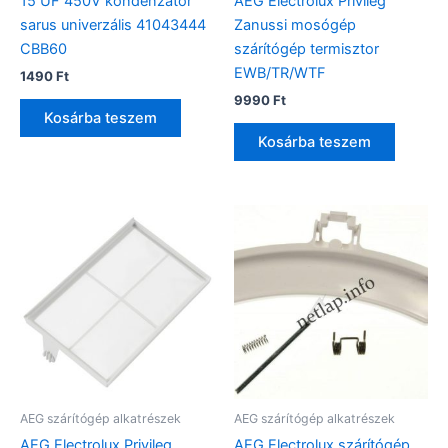
15 UF 450V kondenzátor
AEG Electrolux Privileg
sarus univerzális 41043444
Zanussi mosógép
CBB60
szárítógép termisztor
EWB/TR/WTF
1490
Ft
9990
Ft
Kosárba teszem
Kosárba teszem
AEG szárítógép alkatrészek
AEG szárítógép alkatrészek
AEG Electrolux Privileg
AEG Electrolux szárítógép