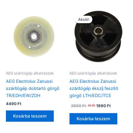
Akció!
AEG szárítógép alkatrészek
AEG szárítógép alkatrészek
AEG Electrolux Zanussi
AEG Electrolux Zanussi
szárítógép dobtartó görgő
szárítógép ékszíj feszítő
TR/EDH/EW/ZDH
görgő LTH/EDC/TCE
Original
Current
4490
Ft
2990
Ft
1990
Ft
price
price
was:
is:
Kosárba teszem
Kosárba teszem
2990 Ft.
1990 Ft.