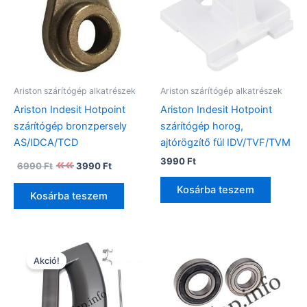
Ariston szárítógép alkatrészek
Ariston szárítógép alkatrészek
Ariston Indesit Hotpoint
Ariston Indesit Hotpoint
szárítógép bronzpersely
szárítógép horog,
AS/IDCA/TCD
ajtórögzítő fül IDV/TVF/TVM
Original
Current
3990
Ft
6990
Ft
3990
Ft
price
price
was:
is:
Kosárba teszem
Kosárba teszem
6990 Ft.
3990 Ft.
Akció!