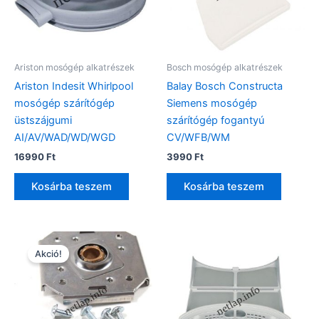
Ariston mosógép alkatrészek
Bosch mosógép alkatrészek
Ariston Indesit Whirlpool
Balay Bosch Constructa
mosógép szárítógép
Siemens mosógép
üstszájgumi
szárítógép fogantyú
AI/AV/WAD/WD/WGD
CV/WFB/WM
16990
Ft
3990
Ft
Kosárba teszem
Kosárba teszem
Akció!