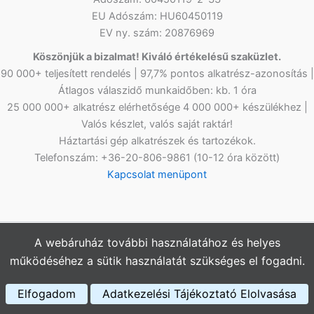
EU Adószám: HU60450119
EV ny. szám: 20876969
Köszönjük a bizalmat! Kiváló értékelésű szaküzlet.
90 000+ teljesített rendelés | 97,7% pontos alkatrész-azonosítás |
Átlagos válaszidő munkaidőben: kb. 1 óra
25 000 000+ alkatrész elérhetősége 4 000 000+ készülékhez |
Valós készlet, valós saját raktár!
Háztartási gép alkatrészek és tartozékok.
Telefonszám: +36-20-806-9861 (10-12 óra között)
Kapcsolat menüpont
A webáruház további használatához és helyes
Copyright © 2026
Netlap Alkatrész
Webshopunkban az árak
működéséhez a sütik használatát szükséges el fogadni.
bruttó értékűek, az ÁFÁ-t tartalmazzák.
Elfogadom
Adatkezelési Tájékoztató Elolvasása