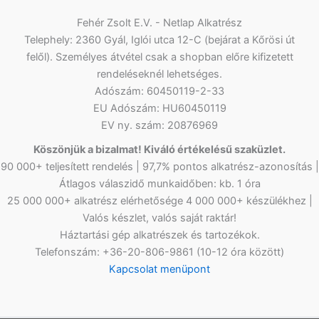
Fehér Zsolt E.V. - Netlap Alkatrész
Telephely: 2360 Gyál, Iglói utca 12-C (bejárat a Kőrösi út
felől). Személyes átvétel csak a shopban előre kifizetett
rendeléseknél lehetséges.
Adószám: 60450119-2-33
EU Adószám: HU60450119
EV ny. szám: 20876969
Köszönjük a bizalmat! Kiváló értékelésű szaküzlet.
90 000+ teljesített rendelés | 97,7% pontos alkatrész-azonosítás |
Átlagos válaszidő munkaidőben: kb. 1 óra
25 000 000+ alkatrész elérhetősége 4 000 000+ készülékhez |
Valós készlet, valós saját raktár!
Háztartási gép alkatrészek és tartozékok.
Telefonszám: +36-20-806-9861 (10-12 óra között)
Kapcsolat menüpont