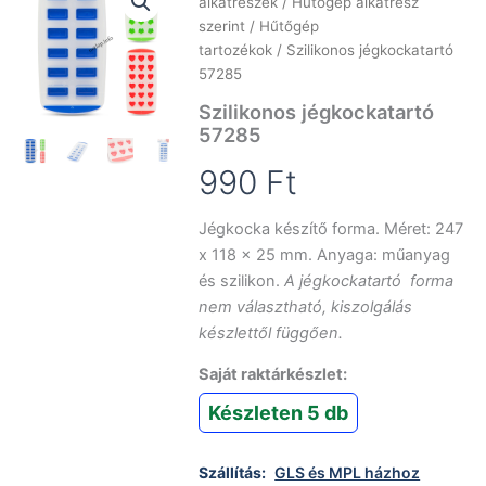
alkatrészek
/
Hűtőgép alkatrész
szerint
/
Hűtőgép
tartozékok
/ Szilikonos jégkockatartó
57285
Szilikonos jégkockatartó
57285
990
Ft
Jégkocka készítő forma. Méret: 247
x 118 x 25 mm. Anyaga: műanyag
és szilikon.
A jégkockatartó forma
nem választható, kiszolgálás
készlettől függően.
Saját raktárkészlet:
Készleten 5 db
Szállítás:
GLS és MPL házhoz