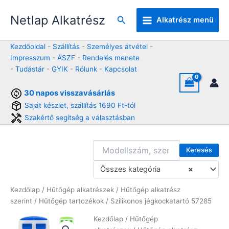
Skip
Netlap Alkatrész
to
Keresés
Alkatrész menü
content
Kezdőoldal
-
Szállítás
-
Személyes átvétel
-
Impresszum
-
ÁSZF
-
Rendelés menete
-
Tudástár
-
GYIK
-
Rólunk
-
Kapcsolat
30 napos visszavásárlás
Saját készlet, szállítás 1690 Ft-tól
Szakértő segítség a választásban
Keresés
Összes kategória
×
Kezdőlap
/
Hűtőgép alkatrészek
/
Hűtőgép alkatrész
szerint
/
Hűtőgép tartozékok
/ Szilikonos jégkockatartó 57285
Kezdőlap
/
Hűtőgép