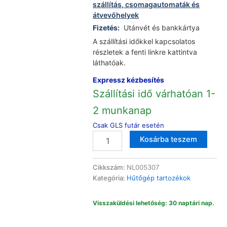
szállítás, csomagautomaták és
átvevőhelyek
Fizetés:
Utánvét és bankkártya
A szállítási időkkel kapcsolatos
részletek a fenti linkre kattintva
láthatóak.
Expressz kézbesítés
Szállítási idő várhatóan 1-
2 munkanap
Csak GLS futár esetén
Szilikonos
Altern
Kosárba teszem
jégkockatartó
57285
mennyiség
Cikkszám:
NL005307
Kategória:
Hűtőgép tartozékok
Visszaküldési lehetőség: 30 naptári nap.