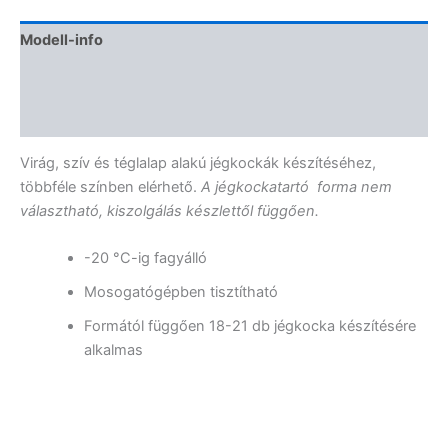
Modell-info
Termékbiztonság
Vélemények (0)
Virág, szív és téglalap alakú jégkockák készítéséhez,
többféle színben elérhető.
A jégkockatartó forma nem
választható, kiszolgálás készlettől függően.
-20 °C-ig fagyálló
Mosogatógépben tisztítható
Formától függően 18-21 db jégkocka készítésére
alkalmas