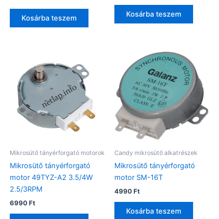
Kosárba teszem
Kosárba teszem
Mikrosütő tányérforgató motorok
Candy mikrosütő alkatrészek
Mikrosütő tányérforgató
Mikrosütő tányérforgató
motor 49TYZ-A2 3.5/4W
motor SM-16T
2.5/3RPM
4990
Ft
6990
Ft
Kosárba teszem