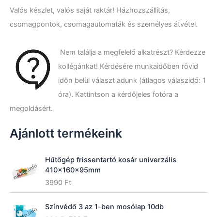
e
Valós készlet, valós saját raktár! Házhozszállítás,
s
é
csomagpontok, csomagautomaták és személyes átvétel.
s
a
k
Nem találja a megfelelő alkatrészt? Kérdezze
ö
kollégánkat! Kérdésére munkaidőben rövid
v
e
időn belül választ adunk (átlagos válaszidő: 1
t
óra). Kattintson a kérdőjeles fotóra a
k
megoldásért.
e
z
ő
Ajánlott termékeink
r
e
:
Hűtőgép frissentartó kosár univerzális
410x160x95mm
3990
Ft
Színvédő 3 az 1-ben mosólap 10db