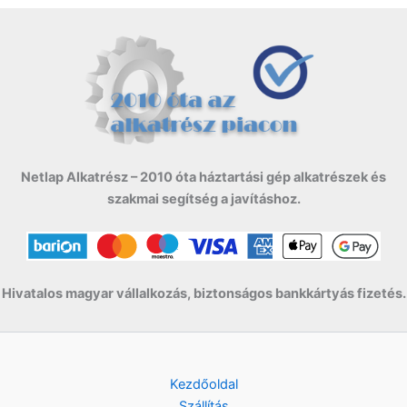
l
p
2
9
t
p
r
9
0
.
r
i
9
i
c
0
F
c
e
t
e
i
F
.
w
s
t
a
:
.
s
7
:
9
Netlap Alkatrész – 2010 óta háztartási gép alkatrészek és
9
9
szakmai segítség a javításhoz.
9
0
9
0
F
t
F
.
Hivatalos magyar vállalkozás, biztonságos bankkártyás fizetés.
t
.
Kezdőoldal
Szállítás