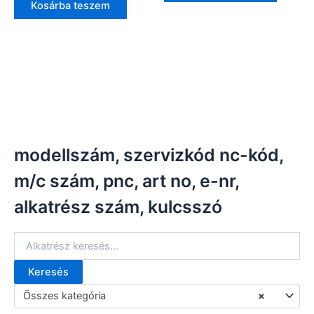
Kosárba teszem
modellszám, szervizkód nc-kód,
m/c szám, pnc, art no, e-nr,
alkatrész szám, kulcsszó
Keresés
K
e
Összes kategória
×
r