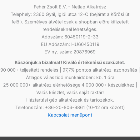
Fehér Zsolt E.V. - Netlap Alkatrész
Telephely: 2360 Gyál, Iglói utca 12-C (bejárat a Kőrösi út
felől). Személyes átvétel csak a shopban előre kifizetett
rendeléseknél lehetséges.
Adószám: 60450119-2-33
EU Adószám: HU60450119
EV ny. szám: 20876969
Köszönjük a bizalmat! Kiváló értékelésű szaküzlet.
90 000+ teljesített rendelés | 97,7% pontos alkatrész-azonosítás |
Átlagos válaszidő munkaidőben: kb. 1 óra
25 000 000+ alkatrész elérhetősége 4 000 000+ készülékhez |
Valós készlet, valós saját raktár!
Háztartási gép alkatrészek és tartozékok.
Telefonszám: +36-20-806-9861 (10-12 óra között)
Kapcsolat menüpont