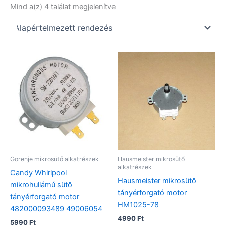
Mind a(z) 4 találat megjelenítve
Gorenje mikrosütő alkatrészek
Hausmeister mikrosütő
alkatrészek
Candy Whirlpool
Hausmeister mikrosütő
mikrohullámú sütő
tányérforgató motor
tányérforgató motor
HM1025-78
482000093489 49006054
4990
Ft
5990
Ft