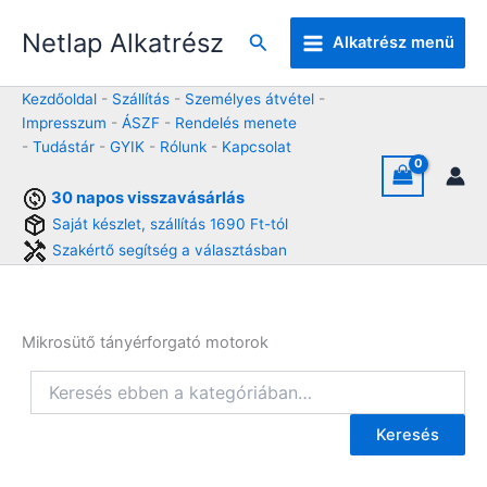
Skip
Netlap Alkatrész
to
Keresés
Alkatrész menü
content
Kezdőoldal
-
Szállítás
-
Személyes átvétel
-
Impresszum
-
ÁSZF
-
Rendelés menete
-
Tudástár
-
GYIK
-
Rólunk
-
Kapcsolat
30 napos visszavásárlás
Saját készlet, szállítás 1690 Ft-tól
Szakértő segítség a választásban
Mikrosütő tányérforgató motorok
Keresés