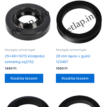
Mosógép szimeringek
Mosógép szimeringek
25x49x10/15 középrész
28 mm lapos v gyűrű
szimering oq2152
123497
1490
Ft
1090
Ft
Kosárba teszem
Kosárba teszem