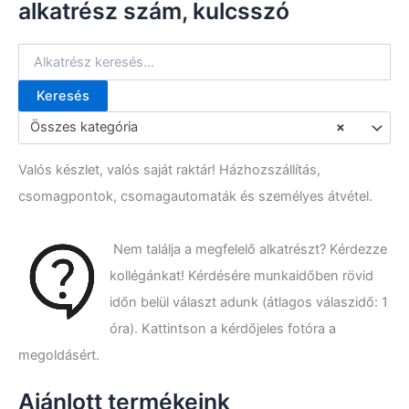
alkatrész szám, kulcsszó
Keresés
K
e
Összes kategória
×
r
e
Valós készlet, valós saját raktár! Házhozszállítás,
s
é
csomagpontok, csomagautomaták és személyes átvétel.
s
a
k
Nem találja a megfelelő alkatrészt? Kérdezze
ö
kollégánkat! Kérdésére munkaidőben rövid
v
e
időn belül választ adunk (átlagos válaszidő: 1
t
óra). Kattintson a kérdőjeles fotóra a
k
megoldásért.
e
z
ő
Ajánlott termékeink