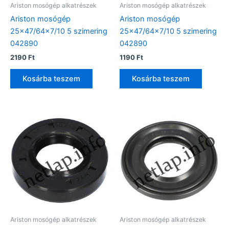
Ariston mosógép alkatrészek
Ariston mosógép alkatrészek
Ariston mosógép
Ariston mosógép
25×47/64×7/10 5 szimering
25×47/64×7/10 5 szimering
042890
042890
2190
Ft
1190
Ft
Kosárba teszem
Kosárba teszem
Ariston mosógép alkatrészek
Ariston mosógép alkatrészek