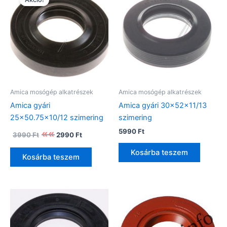
Amica mosógép alkatrészek
Amica mosógép alkatrészek
Amica gyári
Amica gyári 30x52x11/13
25×50.75×10/12 szimering
szimering
Original
Current
5990
Ft
3990
Ft
2990
Ft
price
price
was:
is:
Kosárba teszem
Kosárba teszem
3990 Ft.
2990 Ft.