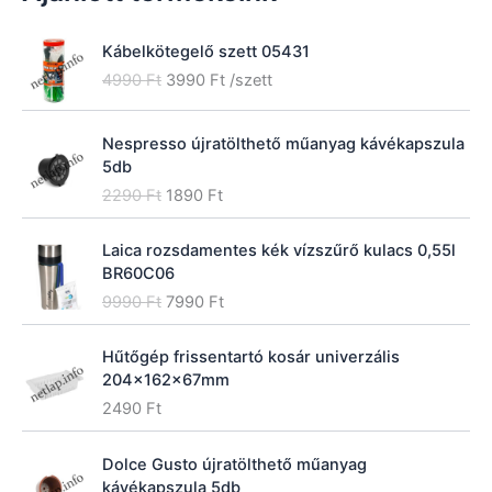
r
e
:
Kábelkötegelő szett 05431
O
C
4990
Ft
3990
Ft
/szett
r
u
i
r
Nespresso újratölthető műanyag kávékapszula
g
r
5db
i
e
O
C
n
n
2290
Ft
1890
Ft
r
u
a
t
i
r
l
p
Laica rozsdamentes kék vízszűrő kulacs 0,55l
g
r
p
r
BR60C06
i
e
r
i
O
C
9990
Ft
7990
Ft
n
n
i
c
r
u
a
t
c
e
i
r
l
p
e
i
Hűtőgép frissentartó kosár univerzális
g
r
p
r
w
s
204x162x67mm
i
e
r
i
a
:
2490
Ft
n
n
i
c
s
3
a
t
c
e
:
9
l
p
Dolce Gusto újratölthető műanyag
e
i
4
9
p
r
kávékapszula 5db