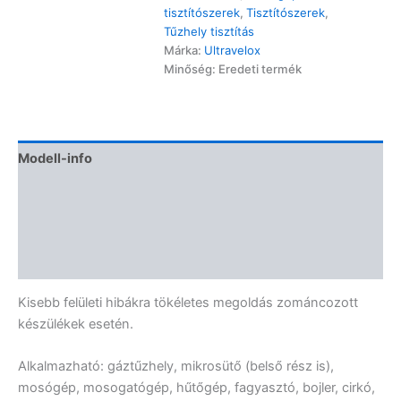
tisztítószerek
,
Tisztítószerek
,
Tűzhely tisztítás
Márka:
Ultravelox
Minőség: Eredeti termék
Modell-info
Segítség
Termékbiztonság
Vélemények (0)
Kisebb felületi hibákra tökéletes megoldás zománcozott
készülékek esetén.
Alkalmazható: gáztűzhely, mikrosütő (belső rész is),
mosógép, mosogatógép, hűtőgép, fagyasztó, bojler, cirkó,