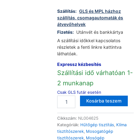
Szállítás:
GLS és MPL házhoz
szállítás, csomagautomaták és
átvevőhelyek
Fizetés:
Utánvét és bankkártya
A szállítási időkkel kapcsolatos
részletek a fenti linkre kattintva
láthatóak.
Expressz kézbesítés
Szállítási idő várhatóan 1-
2 munkanap
Csak GLS futár esetén
Zománc
Altern
Kosárba teszem
javító
festék,
fehér
Cikkszám:
NL004625
20ml
Kategóriák:
Hűtőgép tisztítás
,
Klíma
mennyiség
tisztítószerek
,
Mosogatógép
tisztítószerek
,
Mosógép