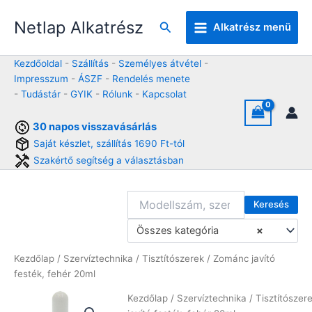
Skip
Netlap Alkatrész
to
Keresés
Alkatrész menü
content
Kezdőoldal
-
Szállítás
-
Személyes átvétel
-
Impresszum
-
ÁSZF
-
Rendelés menete
-
Tudástár
-
GYIK
-
Rólunk
-
Kapcsolat
30 napos visszavásárlás
Saját készlet, szállítás 1690 Ft-tól
Szakértő segítség a választásban
Keresés
Összes kategória
×
Kezdőlap
/
Szervíztechnika
/
Tisztítószerek
/ Zománc javító
festék, fehér 20ml
Kezdőlap
/
Szervíztechnika
/
Tisztítószer