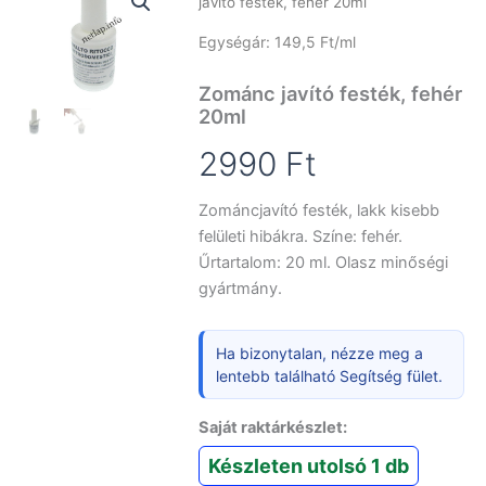
javító festék, fehér 20ml
Egységár: 149,5 Ft/ml
Zománc javító festék, fehér
20ml
2990
Ft
Zománcjavító festék, lakk kisebb
felületi hibákra. Színe: fehér.
Űrtartalom: 20 ml. Olasz minőségi
gyártmány.
Ha bizonytalan, nézze meg a
lentebb található Segítség fület.
Saját raktárkészlet:
Készleten utolsó 1 db