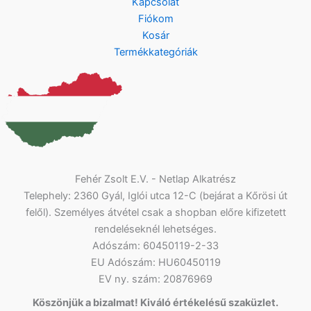
Kapcsolat
Fiókom
Kosár
Termékkategóriák
Fehér Zsolt E.V. - Netlap Alkatrész
Telephely: 2360 Gyál, Iglói utca 12-C (bejárat a Kőrösi út
felől). Személyes átvétel csak a shopban előre kifizetett
rendeléseknél lehetséges.
Adószám: 60450119-2-33
EU Adószám: HU60450119
EV ny. szám: 20876969
Köszönjük a bizalmat! Kiváló értékelésű szaküzlet.