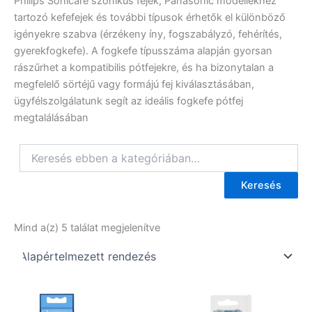
Philips Sonicare szónikus fejek, Panasonic modellekhez
tartozó kefefejek és további típusok érhetők el különböző
igényekre szabva (érzékeny íny, fogszabályzó, fehérítés,
gyerekfogkefe). A fogkefe típusszáma alapján gyorsan
rászűrhet a kompatibilis pótfejekre, és ha bizonytalan a
megfelelő sörtéjű vagy formájú fej kiválasztásában,
ügyfélszolgálatunk segít az ideális fogkefe pótfej
megtalálásában
Keresés
Mind a(z) 5 találat megjelenítve