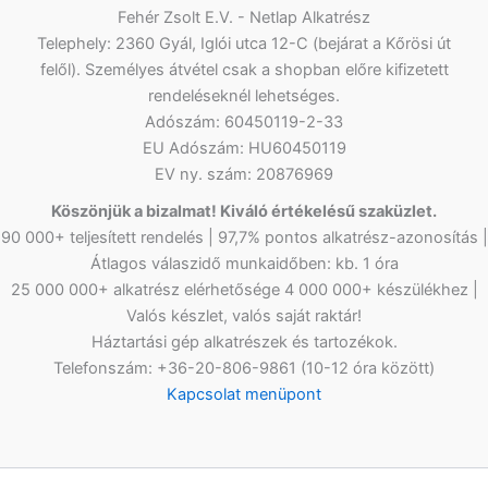
Fehér Zsolt E.V. - Netlap Alkatrész
Telephely: 2360 Gyál, Iglói utca 12-C (bejárat a Kőrösi út
felől). Személyes átvétel csak a shopban előre kifizetett
rendeléseknél lehetséges.
Adószám: 60450119-2-33
EU Adószám: HU60450119
EV ny. szám: 20876969
Köszönjük a bizalmat! Kiváló értékelésű szaküzlet.
90 000+ teljesített rendelés | 97,7% pontos alkatrész-azonosítás |
Átlagos válaszidő munkaidőben: kb. 1 óra
25 000 000+ alkatrész elérhetősége 4 000 000+ készülékhez |
Valós készlet, valós saját raktár!
Háztartási gép alkatrészek és tartozékok.
Telefonszám: +36-20-806-9861 (10-12 óra között)
Kapcsolat menüpont