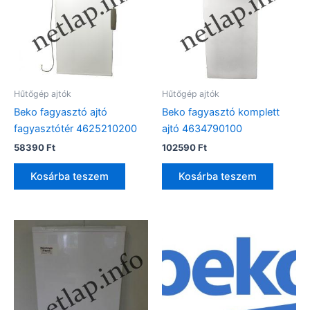
Hűtőgép ajtók
Hűtőgép ajtók
Beko fagyasztó ajtó
Beko fagyasztó komplett
fagyasztótér 4625210200
ajtó 4634790100
58390
Ft
102590
Ft
Kosárba teszem
Kosárba teszem