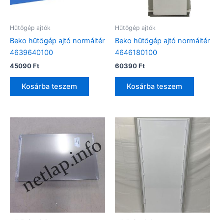
Hűtőgép ajtók
Hűtőgép ajtók
Beko hűtőgép ajtó normáltér
Beko hűtőgép ajtó normáltér
4639640100
4646180100
45090
Ft
60390
Ft
Kosárba teszem
Kosárba teszem