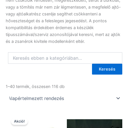
nem csukódik rendesen, megereszkedett, sérült a burkolat,
vagy a tömítés már nem zár légmentesen, a megfelelő ajtó-
vagy ajtóalkatrész cseréje segíthet csökkenteni a
hőveszteséget és a felesleges jegesedést. A pontos
kompatibilitás érdekében érdemes a készülék
típusszámával/szerviz azonosítójával keresni, mert az ajtók
és a zsanérok kivitele modellenként eltér.
Keresés
1–40 termék, összesen 116 db
Akció!