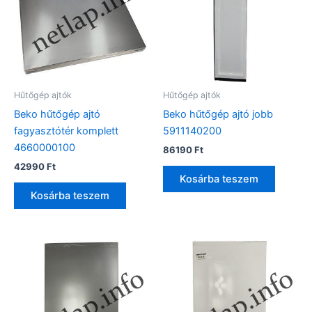
Hűtőgép ajtók
Hűtőgép ajtók
Beko hűtőgép ajtó
Beko hűtőgép ajtó jobb
fagyasztótér komplett
5911140200
4660000100
86190
Ft
42990
Ft
Kosárba teszem
Kosárba teszem