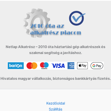
2
9
g
r
t
9
0
i
e
F
.
9
n
n
t
0
F
a
t
.
t
l
p
F
.
p
r
t
r
i
.
i
c
c
e
Netlap Alkatrész – 2010 óta háztartási gép alkatrészek és
e
i
szakmai segítség a javításhoz.
w
s
a
:
s
1
:
8
2
9
Hivatalos magyar vállalkozás, biztonságos bankkártyás fizetés.
2
0
9
0
F
t
F
.
Kezdőoldal
t
Szállítás