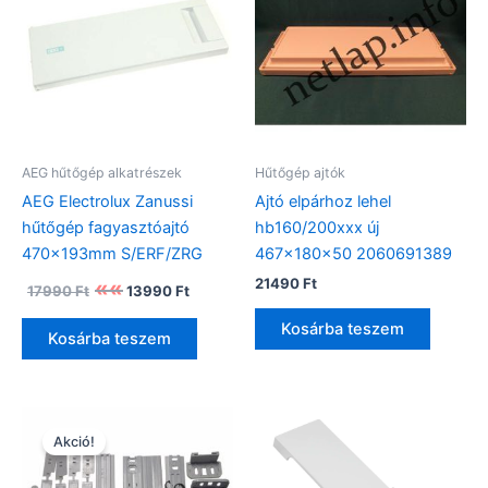
AEG hűtőgép alkatrészek
Hűtőgép ajtók
AEG Electrolux Zanussi
Ajtó elpárhoz lehel
hűtőgép fagyasztóajtó
hb160/200xxx új
470x193mm S/ERF/ZRG
467x180x50 2060691389
Original
Current
21490
Ft
17990
Ft
13990
Ft
price
price
was:
is:
Kosárba teszem
Kosárba teszem
17990 Ft.
13990 Ft.
Akció!