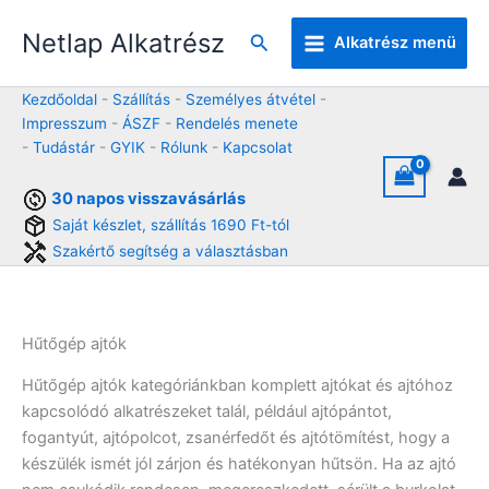
Skip
Netlap Alkatrész
to
Keresés
Alkatrész menü
content
Kezdőoldal
-
Szállítás
-
Személyes átvétel
-
Impresszum
-
ÁSZF
-
Rendelés menete
-
Tudástár
-
GYIK
-
Rólunk
-
Kapcsolat
30 napos visszavásárlás
Saját készlet, szállítás 1690 Ft-tól
Szakértő segítség a választásban
Hűtőgép ajtók
Hűtőgép ajtók kategóriánkban komplett ajtókat és ajtóhoz
kapcsolódó alkatrészeket talál, például ajtópántot,
fogantyút, ajtópolcot, zsanérfedőt és ajtótömítést, hogy a
készülék ismét jól zárjon és hatékonyan hűtsön. Ha az ajtó