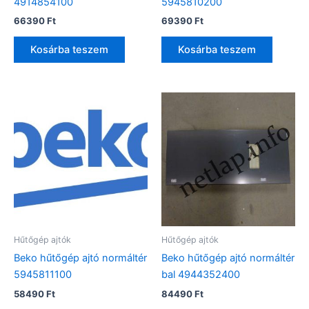
4914854100
5945810200
66390
Ft
69390
Ft
Kosárba teszem
Kosárba teszem
Hűtőgép ajtók
Hűtőgép ajtók
Beko hűtőgép ajtó normáltér
Beko hűtőgép ajtó normáltér
5945811100
bal 4944352400
58490
Ft
84490
Ft