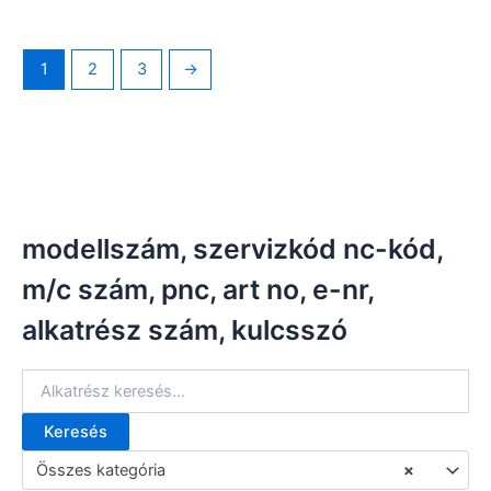
1
2
3
→
modellszám, szervizkód nc-kód,
m/c szám, pnc, art no, e-nr,
alkatrész szám, kulcsszó
Keresés
K
e
Összes kategória
×
r