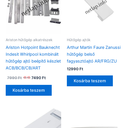
Ariston hűtőgép alkatrészek
Hűtőgép ajtók
Ariston Hotpoint Bauknecht
Arthur Martin Faure Zanussi
Indesit Whirlpool kombinált
hűtőgép belső
hűtőgép ajtó beépítő készlet
fagyasztóajtó AR/FRG/ZU
ACB/BCB/CB/ART
12990
Ft
Original
Current
7990
Ft
7490
Ft
price
price
Kosárba teszem
was:
is:
Kosárba teszem
7990 Ft.
7490 Ft.