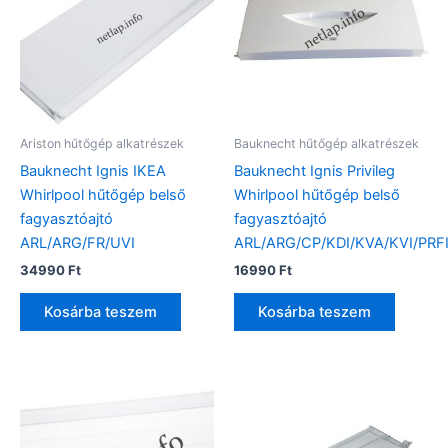
Ariston hűtőgép alkatrészek
Bauknecht hűtőgép alkatrészek
Bauknecht Ignis IKEA
Bauknecht Ignis Privileg
Whirlpool hűtőgép belső
Whirlpool hűtőgép belső
fagyasztóajtó
fagyasztóajtó
ARL/ARG/FR/UVI
ARL/ARG/CP/KDI/KVA/KVI/PRF
34990
Ft
16990
Ft
Kosárba teszem
Kosárba teszem