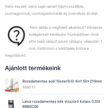
e
Valós készlet, valós saját raktár! Házhozszállítás,
s
é
csomagpontok, csomagautomaták és személyes átvétel.
s
a
k
Nem találja a megfelelő alkatrészt? Kérdezze
ö
kollégánkat! Kérdésére munkaidőben rövid
v
e
időn belül választ adunk (átlagos válaszidő: 1
t
óra). Kattintson a kérdőjeles fotóra a
k
megoldásért.
e
z
ő
Ajánlott termékeink
r
e
:
Rozsdamentes acél fűszerőrlő 4in1 50x210mm
4990
Ft
Laica rozsdamentes kék vízszűrő kulacs 0,55l
BR60C06