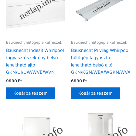
Bauknecht hűtőgép alkatrészek
Bauknecht hűtőgép alkatrészek
Bauknecht Indesit Whirlpool
Bauknecht Privileg Whirlpool
fagyasztószekrény belső
hűtőgép fagyasztó
lehajtható ajtó
lehajtható belső ajtó
GKN/UI/UW/WVE/WVN
GKN/KGN/WBA/WGKN/WVA
9990
Ft
6990
Ft
Kosárba teszem
Kosárba teszem