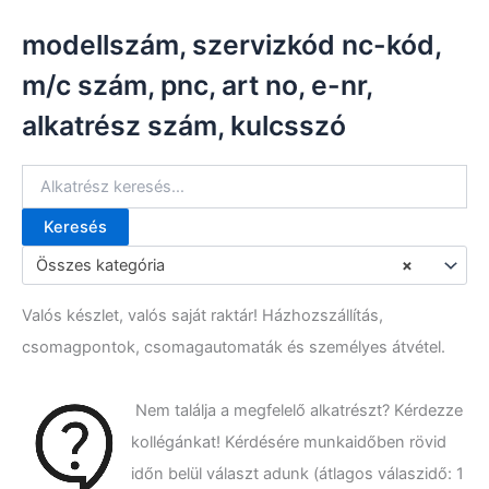
modellszám, szervizkód nc-kód,
m/c szám, pnc, art no, e-nr,
alkatrész szám, kulcsszó
Keresés
K
e
Összes kategória
×
r
e
Valós készlet, valós saját raktár! Házhozszállítás,
s
é
csomagpontok, csomagautomaták és személyes átvétel.
s
a
k
Nem találja a megfelelő alkatrészt? Kérdezze
ö
kollégánkat! Kérdésére munkaidőben rövid
v
e
időn belül választ adunk (átlagos válaszidő: 1