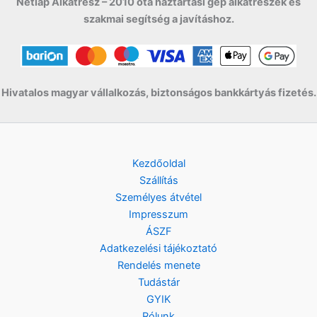
Netlap Alkatrész – 2010 óta háztartási gép alkatrészek és
2
9
t
szakmai segítség a javításhoz.
4
0
F
.
9
t
0
F
.
t
F
.
Hivatalos magyar vállalkozás, biztonságos bankkártyás fizetés.
t
.
Kezdőoldal
Szállítás
Személyes átvétel
Impresszum
ÁSZF
Adatkezelési tájékoztató
Rendelés menete
Tudástár
GYIK
Rólunk