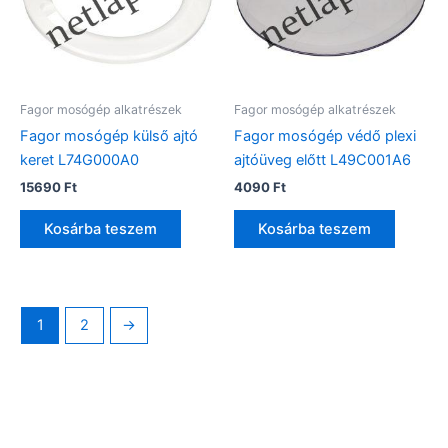
Fagor mosógép alkatrészek
Fagor mosógép alkatrészek
Fagor mosógép külső ajtó
Fagor mosógép védő plexi
keret L74G000A0
ajtóüveg előtt L49C001A6
15690
Ft
4090
Ft
Kosárba teszem
Kosárba teszem
1
2
→