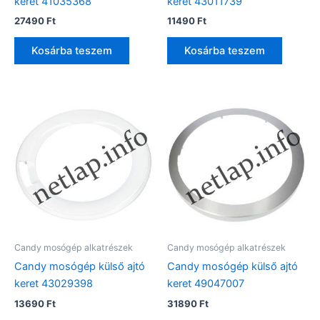
keret 41035368
keret 43011739
27490
Ft
11490
Ft
Kosárba teszem
Kosárba teszem
Candy mosógép alkatrészek
Candy mosógép alkatrészek
Candy mosógép külső ajtó
Candy mosógép külső ajtó
keret 43029398
keret 49047007
13690
Ft
31890
Ft