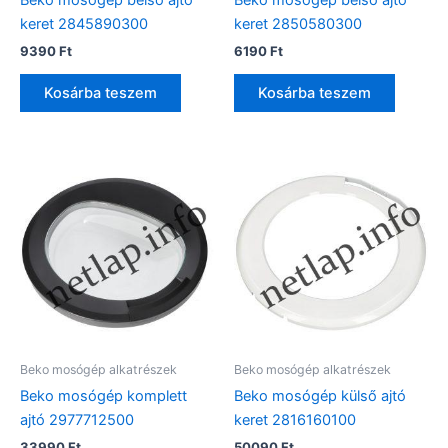
Beko mosógép belső ajtó
Beko mosógép belső ajtó
keret 2845890300
keret 2850580300
9390
Ft
6190
Ft
Kosárba teszem
Kosárba teszem
Beko mosógép alkatrészek
Beko mosógép alkatrészek
Beko mosógép komplett
Beko mosógép külső ajtó
ajtó 2977712500
keret 2816160100
33990
Ft
50090
Ft