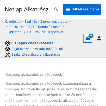
Skip
Netlap Alkatrész
to
Keresés
Alkatrész menü
content
Kezdőoldal
-
Szállítás
-
Személyes átvétel
-
Impresszum
-
ÁSZF
-
Rendelés menete
-
Tudástár
-
GYIK
-
Rólunk
-
Kapcsolat
30 napos visszavásárlás
Saját készlet, szállítás 1690 Ft-tól
Szakértő segítség a választásban
Mosógép ajtókeretek és ajtóüvegek
Mosógép ajtókeretek és ajtóüvegek kategóriánkban a
mosógép frontbetöltő ajtójának teljes front részéhez talál
cserealkatrészeket. Ide tartoznak a külső és belső
ajtókeretek, komplett ajtóegységek, átlátszó ajtóüvegek