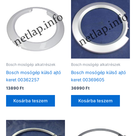
Bosch mosógép alkatrészek
Bosch mosógép alkatrészek
Bosch mosógép külső ajtó
Bosch mosógép külső ajtó
keret 00362257
keret 00369605
13890
Ft
36990
Ft
Kosárba teszem
Kosárba teszem