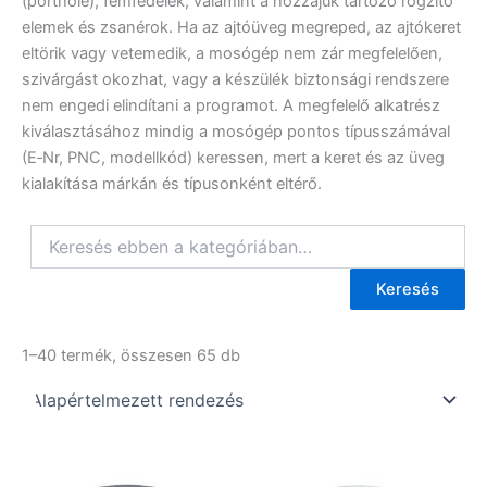
(porthole), fémfedelek, valamint a hozzájuk tartozó rögzítő
elemek és zsanérok. Ha az ajtóüveg megreped, az ajtókeret
eltörik vagy vetemedik, a mosógép nem zár megfelelően,
szivárgást okozhat, vagy a készülék biztonsági rendszere
nem engedi elindítani a programot. A megfelelő alkatrész
kiválasztásához mindig a mosógép pontos típusszámával
(E‑Nr, PNC, modellkód) keressen, mert a keret és az üveg
kialakítása márkán és típusonként eltérő.
Keresés
1–40 termék, összesen 65 db