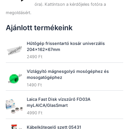
t
óra). Kattintson a kérdőjeles fotóra a
k
megoldásért.
e
z
ő
Ajánlott termékeink
r
e
:
Hűtőgép frissentartó kosár univerzális
204x162x67mm
2490
Ft
Vízlágyító mágnesgolyó mosógéphez és
mosogatógéphez
1490
Ft
Laica Fast Disk vízszűrő FD03A
myLAICA/GlasSmart
4990
Ft
Kábelkötegelő szett 05431