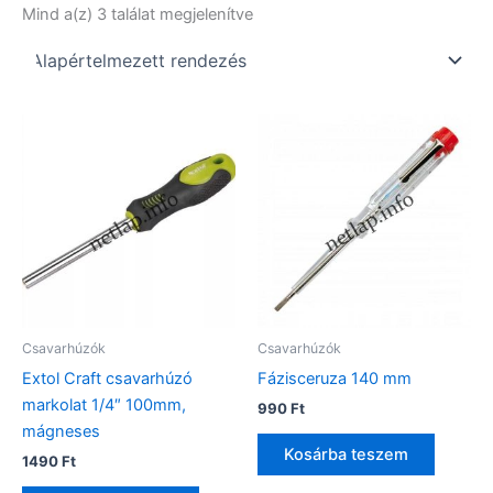
Mind a(z) 3 találat megjelenítve
Csavarhúzók
Csavarhúzók
Extol Craft csavarhúzó
Fázisceruza 140 mm
markolat 1/4″ 100mm,
990
Ft
mágneses
Kosárba teszem
1490
Ft