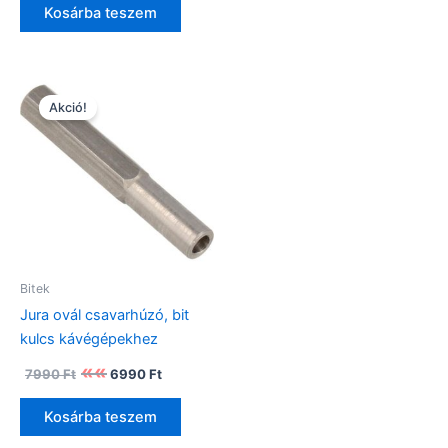
Kosárba teszem
Akció!
Bitek
Jura ovál csavarhúzó, bit
kulcs kávégépekhez
Original
Current
7990
Ft
6990
Ft
price
price
was:
is:
Kosárba teszem
7990 Ft.
6990 Ft.