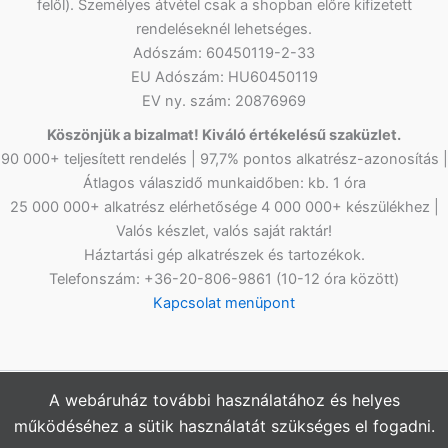
felől). Személyes átvétel csak a shopban előre kifizetett
rendeléseknél lehetséges.
Adószám: 60450119-2-33
EU Adószám: HU60450119
EV ny. szám: 20876969
Köszönjük a bizalmat! Kiváló értékelésű szaküzlet.
90 000+ teljesített rendelés | 97,7% pontos alkatrész-azonosítás |
Átlagos válaszidő munkaidőben: kb. 1 óra
25 000 000+ alkatrész elérhetősége 4 000 000+ készülékhez |
Valós készlet, valós saját raktár!
Háztartási gép alkatrészek és tartozékok.
Telefonszám: +36-20-806-9861 (10-12 óra között)
Kapcsolat menüpont
A webáruház további használatához és helyes
Copyright © 2026
Netlap Alkatrész
Webshopunkban az árak
működéséhez a sütik használatát szükséges el fogadni.
bruttó értékűek, az ÁFÁ-t tartalmazzák.