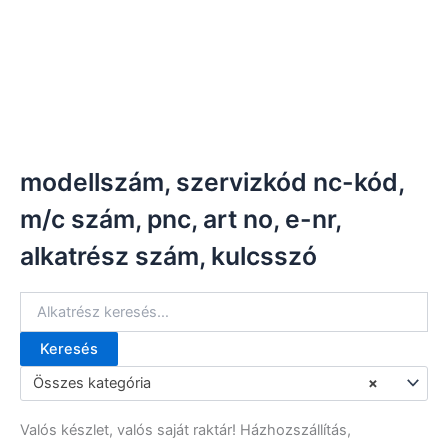
modellszám, szervizkód nc-kód,
m/c szám, pnc, art no, e-nr,
alkatrész szám, kulcsszó
Keresés
K
e
Összes kategória
×
r
e
Valós készlet, valós saját raktár! Házhozszállítás,
s