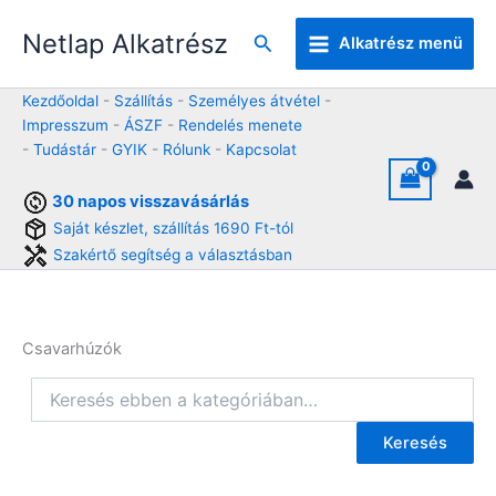
Skip
Netlap Alkatrész
to
Keresés
Alkatrész menü
content
Kezdőoldal
-
Szállítás
-
Személyes átvétel
-
Impresszum
-
ÁSZF
-
Rendelés menete
-
Tudástár
-
GYIK
-
Rólunk
-
Kapcsolat
30 napos visszavásárlás
Saját készlet, szállítás 1690 Ft-tól
Szakértő segítség a választásban
Csavarhúzók
Keresés