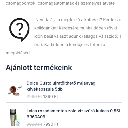
é
csomagpontok, csomagautomaták és személyes átvétel.
s
a
k
Nem találja a megfelelő alkatrészt? Kérdezze
ö
kollégánkat! Kérdésére munkaidőben rövid
v
e
időn belül választ adunk (átlagos válaszidő: 1
t
óra). Kattintson a kérdőjeles fotóra a
k
megoldásért.
e
z
ő
Ajánlott termékeink
r
e
:
Dolce Gusto újratölthető műanyag
kávékapszula 5db
O
C
2290
Ft
1890
Ft
r
u
i
r
Laica rozsdamentes zöld vízszűrő kulacs 0,55l
g
r
BR60A06
i
e
O
C
9990
Ft
7990
Ft
n
n