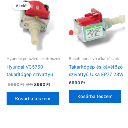
Akció!
Hyundai porszívó alkatrészek
Bosch porszívó alkatrészek
Hyundai VC5750
Takarítógép és kávéfőző
takarítógép szivattyú
szivattyú Ulka EP77 28W
Original
Current
6990
Ft
9990
Ft
8990
Ft
price
price
was:
is:
Kosárba teszem
9990 Ft.
8990 Ft.
Kosárba teszem