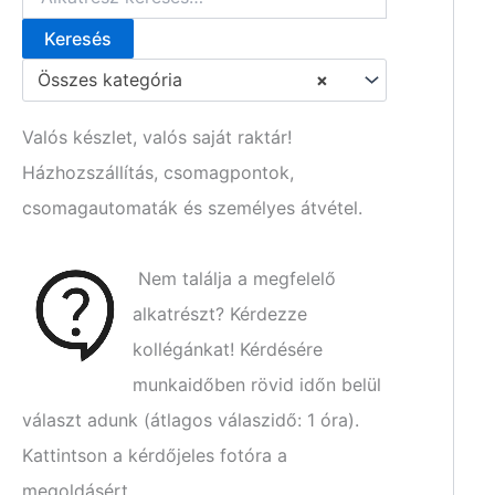
Keresés
K
e
Összes kategória
×
r
e
s
Valós készlet, valós saját raktár!
é
Házhozszállítás, csomagpontok,
s
a
csomagautomaták és személyes átvétel.
k
ö
v
Nem találja a megfelelő
e
t
alkatrészt? Kérdezze
k
kollégánkat! Kérdésére
e
z
munkaidőben rövid időn belül
ő
választ adunk (átlagos válaszidő: 1 óra).
r
e
Kattintson a kérdőjeles fotóra a
:
megoldásért.