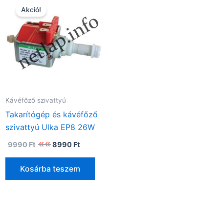
Akció!
Kávéfőző szivattyú
Takarítógép és kávéfőző
szivattyú Ulka EP8 26W
Original
Current
9990
Ft
8990
Ft
price
price
was:
is:
9990 Ft.
8990 Ft.
Kosárba teszem