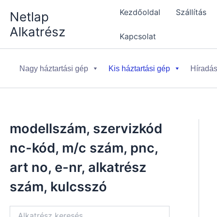
Skip
Kezdőoldal
Szállítás
Netlap
to
Alkatrész
content
Kapcsolat
Nagy háztartási gép
Kis háztartási gép
Híradás
modellszám, szervizkód
nc-kód, m/c szám, pnc,
art no, e-nr, alkatrész
szám, kulcsszó