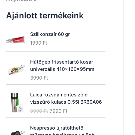
Ajánlott termékeink
Szilikonzsír 60 gr
1990
Ft
Hűtőgép frissentartó kosár
univerzális 410x160x95mm
3990
Ft
Laica rozsdamentes zöld
vízszűrő kulacs 0,55l BR60A06
O
C
9990
Ft
7990
Ft
r
u
i
r
Nespresso újratölthető
g
r
műanyag kávékapszula 5db