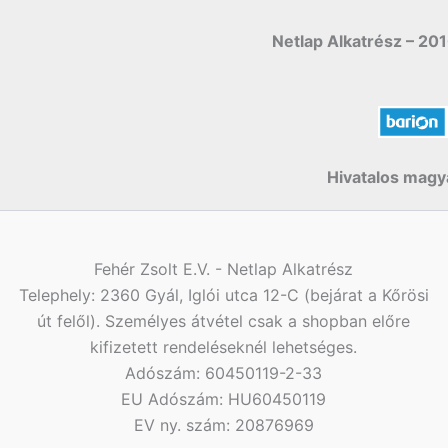
Netlap Alkatrész – 201
Hivatalos magya
Fehér Zsolt E.V. - Netlap Alkatrész
Telephely: 2360 Gyál, Iglói utca 12-C (bejárat a Kőrösi
út felől). Személyes átvétel csak a shopban előre
kifizetett rendeléseknél lehetséges.
Adószám: 60450119-2-33
EU Adószám: HU60450119
EV ny. szám: 20876969