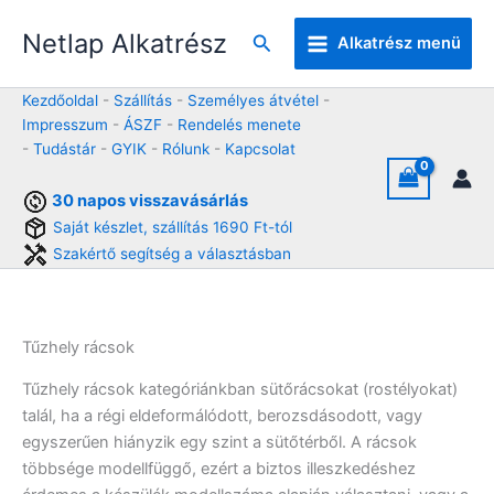
Skip
Netlap Alkatrész
to
Keresés
Alkatrész menü
content
Kezdőoldal
-
Szállítás
-
Személyes átvétel
-
Impresszum
-
ÁSZF
-
Rendelés menete
-
Tudástár
-
GYIK
-
Rólunk
-
Kapcsolat
30 napos visszavásárlás
Saját készlet, szállítás 1690 Ft-tól
Szakértő segítség a választásban
Tűzhely rácsok
Tűzhely rácsok kategóriánkban sütőrácsokat (rostélyokat)
talál, ha a régi eldeformálódott, berozsdásodott, vagy
egyszerűen hiányzik egy szint a sütőtérből. A rácsok
többsége modellfüggő, ezért a biztos illeszkedéshez