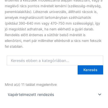
érdemes a készülék modellszáma alapján választani, vagy a
meglévő rács pontos méreteit lemérni (szélesség–mélység,
peremkialakítás). Léteznek univerzális, állítható rácsok is,
amelyek meghatározott tartományban széthúzhatók
(például 390–640 mm vagy 470–750 mm szélességig), így
jó megoldást adhatnak, ha nem elérhető a gyári darab.
Rendelés előtt érdemes a sütőtér belső méretét is
ellenőrizni, mert pár milliméter eltérésnél a rács nem fekszik
fel stabilan.
Keresés
Mind a(z) 11 találat megjelenítve