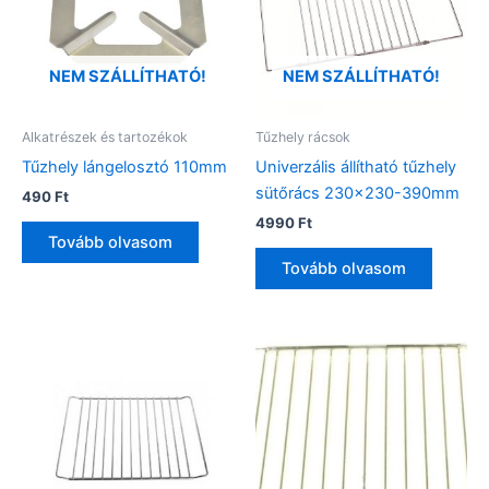
NEM SZÁLLÍTHATÓ!
NEM SZÁLLÍTHATÓ!
Alkatrészek és tartozékok
Tűzhely rácsok
Tűzhely lángelosztó 110mm
Univerzális állítható tűzhely
sütőrács 230×230-390mm
490
Ft
4990
Ft
Tovább olvasom
Tovább olvasom