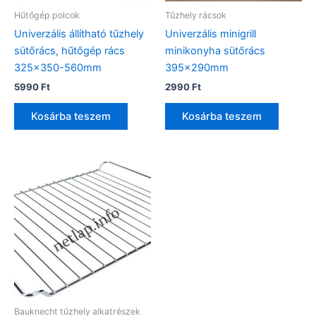
Hűtőgép polcok
Tűzhely rácsok
Univerzális állítható tűzhely
Univerzális minigrill
sütőrács, hűtőgép rács
minikonyha sütőrács
325×350-560mm
395x290mm
5990
Ft
2990
Ft
Kosárba teszem
Kosárba teszem
Bauknecht tűzhely alkatrészek