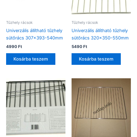
Tűzhely rácsok
Tűzhely rácsok
Univerzális állítható tűzhely
Univerzális állítható tűzhely
sütőrács 307×393-540mm
sütőrács 320×350-550mm
4990
Ft
5490
Ft
Kosárba teszem
Kosárba teszem