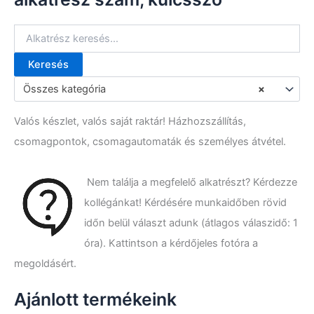
Keresés
K
e
Összes kategória
×
r
e
Valós készlet, valós saját raktár! Házhozszállítás,
s
é
csomagpontok, csomagautomaták és személyes átvétel.
s
a
k
Nem találja a megfelelő alkatrészt? Kérdezze
ö
kollégánkat! Kérdésére munkaidőben rövid
v
e
időn belül választ adunk (átlagos válaszidő: 1
t
óra). Kattintson a kérdőjeles fotóra a
k
megoldásért.
e
z
ő
Ajánlott termékeink
r