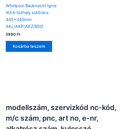
Whirlpool Bauknecht Ignis
IKEA tűzhely sütőrács
445x340mm
AKL/AKP/AKZ/BSO
5990
Ft
Kosárba teszem
modellszám, szervizkód nc-kód,
m/c szám, pnc, art no, e-nr,
alkatrész szám, kulcsszó