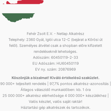
Fehér Zsolt E.V. - Netlap Alkatrész
Telephely: 2360 Gyál, Iglói utca 12-C (bejárat a Kőrösi út
felől). Személyes átvétel csak a shopban előre kifizetett
rendeléseknél lehetséges.
Adószám: 60450119-2-33
EU Adószám: HU60450119
EV ny. szám: 20876969
Köszönjük a bizalmat! Kiváló értékelésű szaküzlet.
90 000+ teljesített rendelés | 97,7% pontos alkatrész-azonosítás |
Átlagos válaszidő munkaidőben: kb. 1 óra
25 000 000+ alkatrész elérhetősége 4 000 000+ készülékhez |
Valós készlet, valós saját raktár!
Háztartási gép alkatrészek és tartozékok.