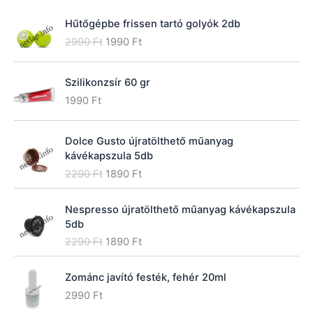
e
:
Hűtőgépbe frissen tartó golyók 2db
O
C
2990
Ft
1990
Ft
r
u
i
r
Szilikonzsír 60 gr
g
r
i
e
1990
Ft
n
n
a
t
Dolce Gusto újratölthető műanyag
l
p
kávékapszula 5db
p
r
O
C
r
i
2290
Ft
1890
Ft
r
u
i
c
i
r
c
e
Nespresso újratölthető műanyag kávékapszula
g
r
e
i
5db
i
e
w
s
O
C
2290
Ft
1890
Ft
n
n
a
:
r
u
a
t
s
1
i
r
l
p
:
9
Zománc javító festék, fehér 20ml
g
r
p
r
2
9
2990
Ft
i
e
r
i
9
0