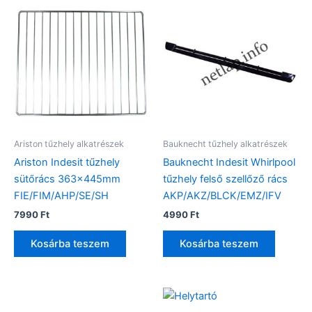
Ariston tűzhely alkatrészek
Bauknecht tűzhely alkatrészek
Ariston Indesit tűzhely
Bauknecht Indesit Whirlpool
sütőrács 363x445mm
tűzhely felső szellőző rács
FIE/FIM/AHP/SE/SH
AKP/AKZ/BLCK/EMZ/IFV
7990
Ft
4990
Ft
Kosárba teszem
Kosárba teszem