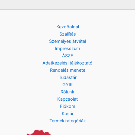
9
0
F
t
F
.
Kezdőoldal
t
Szállítás
.
Személyes átvétel
Impresszum
ÁSZF
Adatkezelési tájékoztató
Rendelés menete
Tudástár
GYIK
Rólunk
Kapcsolat
Fiókom
Kosár
Termékkategóriák