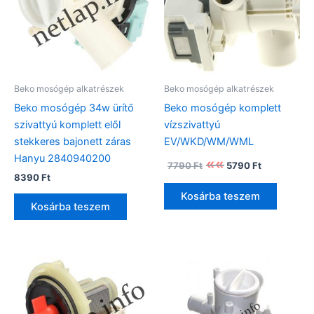
Beko mosógép alkatrészek
Beko mosógép alkatrészek
Beko mosógép 34w ürítő
Beko mosógép komplett
szivattyú komplett elől
vízszivattyú
stekkeres bajonett záras
EV/WKD/WM/WML
Hanyu 2840940200
Original
Current
7790
Ft
5790
Ft
price
price
8390
Ft
was:
is:
Kosárba teszem
7790 Ft.
5790 Ft.
Kosárba teszem