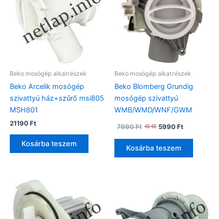
Beko mosógép alkatrészek
Beko mosógép alkatrészek
Beko Arcelik mosógép
Beko Blomberg Grundig
szivattyú ház+szűrő msi805
mosógép szivattyú
MSH801
WMB/WMD/WNF/GWM
Original
Current
21190
Ft
7990
Ft
5990
Ft
price
price
was:
is:
Kosárba teszem
Kosárba teszem
7990 Ft.
5990 Ft.