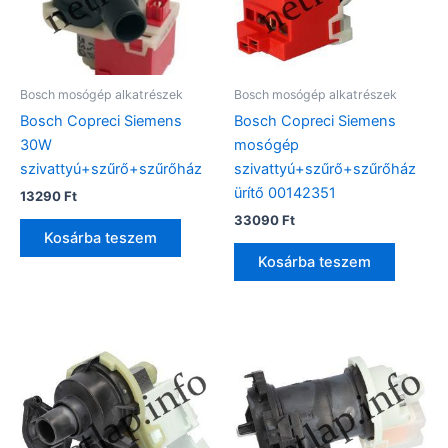
Bosch mosógép alkatrészek
Bosch mosógép alkatrészek
Bosch Copreci Siemens
Bosch Copreci Siemens
30W
mosógép
szivattyú+szűrő+szűrőház
szivattyú+szűrő+szűrőház
ürítő 00142351
13290
Ft
33090
Ft
Kosárba teszem
Kosárba teszem