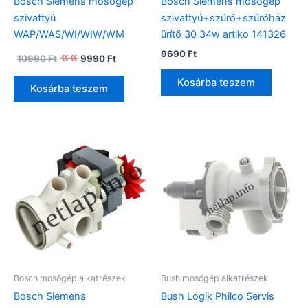
Bosch Siemens mosógép
Bosch Siemens mosógép
szivattyú
szivattyú+szűrő+szűrőház
WAP/WAS/WI/WIW/WM
ürítő 30 34w artiko 141326
Original
Current
9690
Ft
10990
Ft
9990
Ft
price
price
was:
is:
Kosárba teszem
Kosárba teszem
10990 Ft.
9990 Ft.
Bosch mosógép alkatrészek
Bush mosógép alkatrészek
Bosch Siemens
Bush Logik Philco Servis