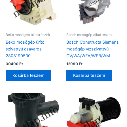
Beko mosógép alkatrészek
Bosch mosógép alkatrészek
Beko mosógép ürítő
Bosch Constructa Siemens
szivattyú csavaros
mosógép vízszivattyú
2808190500
CV/WA/WFA/WFB/WM
30490
Ft
12990
Ft
Kosárba teszem
Kosárba teszem