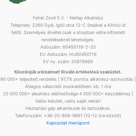
Fehér Zsolt E.V. - Netlap Alkatrész
Telephely: 2360 Gyál, Iglói utca 12-C (bejárat a Kőrösi út
felől). Személyes átvétel csak a shopban előre kifizetett
rendeléseknél lehetséges.
Adószám: 60450119-2-33
EU Adószám: HU60450119
EV ny. szám: 20876969
Köszönjük a bizalmat! Kiváló értékelésű szaküzlet.
90 000+ teljesített rendelés | 97,7% pontos alkatrész-azonosítás |
Átlagos válaszidő munkaidőben: kb. 1 óra
25 000 000+ alkatrész elérhetősége 4 000 000+ készülékhez |
Valós készlet, valós saját raktár!
Háztartási gép alkatrészek és tartozékok.
Telefonszám: +36-20-806-9861 (10-12 óra között)
Kapcsolat menüpont