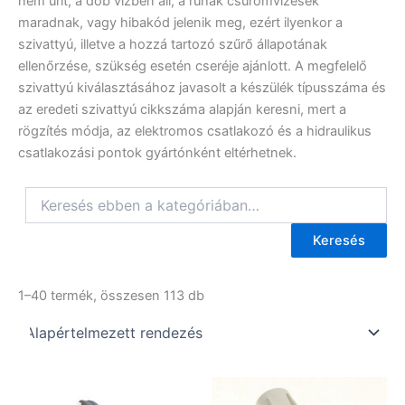
nem ürít, a dob vízben áll, a ruhák csuromvizesek
maradnak, vagy hibakód jelenik meg, ezért ilyenkor a
szivattyú, illetve a hozzá tartozó szűrő állapotának
ellenőrzése, szükség esetén cseréje ajánlott. A megfelelő
szivattyú kiválasztásához javasolt a készülék típusszáma és
az eredeti szivattyú cikkszáma alapján keresni, mert a
rögzítés módja, az elektromos csatlakozó és a hidraulikus
csatlakozási pontok gyártónként eltérhetnek.
Keresés
1–40 termék, összesen 113 db