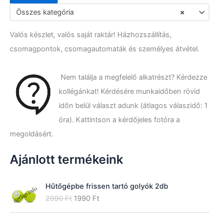
e
Összes kategória
×
r
e
Valós készlet, valós saját raktár! Házhozszállítás,
s
é
csomagpontok, csomagautomaták és személyes átvétel.
s
a
k
Nem találja a megfelelő alkatrészt? Kérdezze
ö
kollégánkat! Kérdésére munkaidőben rövid
v
e
időn belül választ adunk (átlagos válaszidő: 1
t
óra). Kattintson a kérdőjeles fotóra a
k
megoldásért.
e
z
ő
Ajánlott termékeink
r
e
:
Hűtőgépbe frissen tartó golyók 2db
O
C
2990
Ft
1990
Ft
r
u
i
r