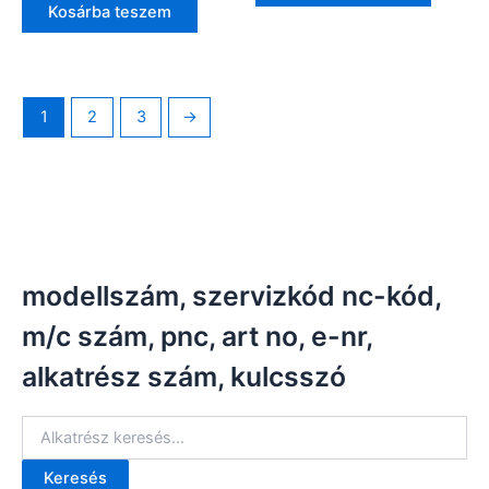
Kosárba teszem
1
2
3
→
modellszám, szervizkód nc-kód,
m/c szám, pnc, art no, e-nr,
alkatrész szám, kulcsszó
Keresés
K