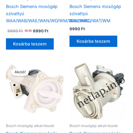
Bosch Siemens mosógép
Bosch Siemens mosógép
szivattyú
szivattyú
WAA/WAB/WAE/WAN/WD/WM/WXL/WXS
WAK/WAQ/WAT/WM
Original
Current
9990
Ft
9990
Ft
6990
Ft
price
price
was:
is:
Kosárba teszem
Kosárba teszem
9990 Ft.
6990 Ft.
Akció!
Bosch mosógép alkatrészek
Bosch mosógép alkatrészek