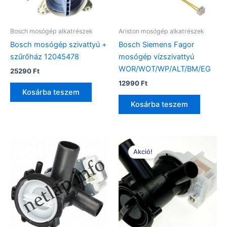
Bosch mosógép alkatrészek
Ariston mosógép alkatrészek
Bosch mosógép szivattyú +
Bosch Siemens Fagor
szűrőház 12045478
mosógép vízszivattyú
WOR/WOT/WP/ALT/BM/EG
25290
Ft
12990
Ft
Kosárba teszem
Kosárba teszem
Akció!