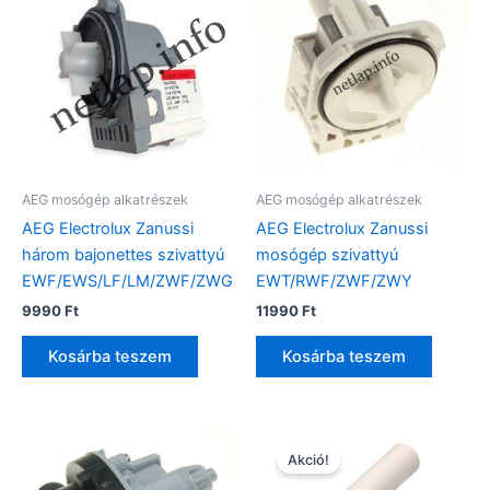
AEG mosógép alkatrészek
AEG mosógép alkatrészek
AEG Electrolux Zanussi
AEG Electrolux Zanussi
három bajonettes szivattyú
mosógép szivattyú
EWF/EWS/LF/LM/ZWF/ZWG
EWT/RWF/ZWF/ZWY
9990
Ft
11990
Ft
Kosárba teszem
Kosárba teszem
Akció!