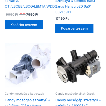
szivattyú
szivattyú 3 körmös hátul
CTI/LBCBE/LBCG/LBMTA/WDDQ
sarus Hanyu b20 6a01
00215911
Original
Current
9990
Ft
7990
Ft
price
price
17490
Ft
was:
is:
Kosárba teszem
9990 Ft.
7990 Ft.
Kosárba teszem
Candy mosógép alkatrészek
Candy mosógép alkatrészek
Candy mosógép szivattyú +
Candy mosógép szivattyú +
szűrőház (OEM) Hanyu
szűrőház 41009647