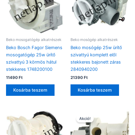
Beko mosogatógép alkatrészek
Beko mosógép alkatrészek
Beko Bosch Fagor Siemens
Beko mosógép 25w ürítő
mosogatógép 25w ürítő
szivattyú komplett elől
szivattyú 3 körmös hátul
stekkeres bajonett záras
stekkeres 1748200100
2840940200
11490
Ft
21390
Ft
Kosárba teszem
Kosárba teszem
Akció!