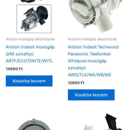
Ariston mosógép alkatrészek
Ariston mosógép alkatrészek
Ariston Indesit mosógép
Ariston Indesit Techwood
ürítő szivattyú
Panasonic Telefunken
ARTF/ECOT/WITE/WITL
Whirlpool mosógép
szivattyú
14990
Ft
AWG/TLK/WA/WB/WE
Kosárba teszem
12990
Ft
Kosárba teszem