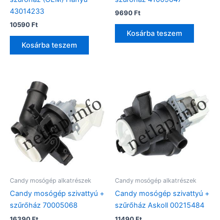
43014233
9690
Ft
10590
Ft
Kosárba teszem
Kosárba teszem
Candy mosógép alkatrészek
Candy mosógép alkatrészek
Candy mosógép szivattyú +
Candy mosógép szivattyú +
szűrőház 70005068
szűrőház Askoll 00215484
16390
Ft
11490
Ft