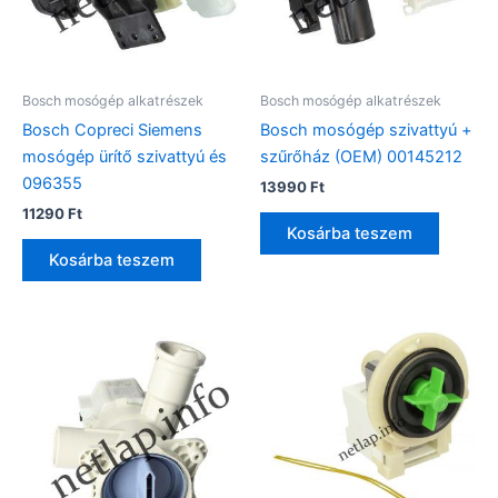
Bosch mosógép alkatrészek
Bosch mosógép alkatrészek
Bosch Copreci Siemens
Bosch mosógép szivattyú +
mosógép ürítő szivattyú és
szűrőház (OEM) 00145212
096355
13990
Ft
11290
Ft
Kosárba teszem
Kosárba teszem