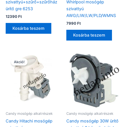
szivattyú+szűrő+szűrőház
Whirlpool mosógép
ürítő gre 6253
szivattyú
AWG/LIW/LW/PLD/WMNS
12390
Ft
7990
Ft
Kosárba teszem
Kosárba teszem
Akció!
Candy mosógép alkatrészek
Candy mosógép alkatrészek
Candy Hitachi mosógép
Candy mosógép 30W ürítő