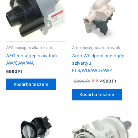
AEG mosógép alkatrészek
Ardo mosógép alkatrészek
AEG mosógép szivattyú
Ardo Whirlpool mosógép
AW/CAW/WA
szivattyú
FLS/WD/AWG/AWZ
6990
Ft
Original
Current
6990
Ft
4990
Ft
price
price
Kosárba teszem
was:
is:
Kosárba teszem
6990 Ft.
4990 Ft.