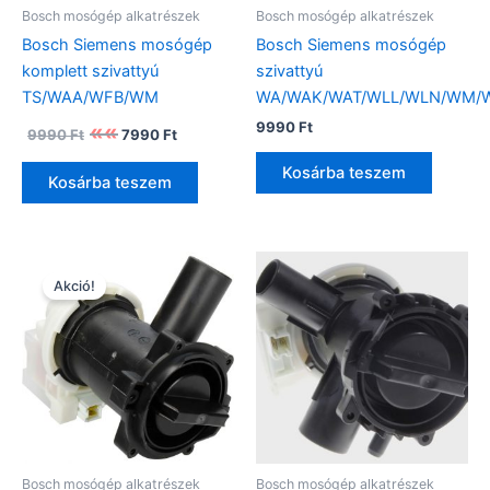
Bosch mosógép alkatrészek
Bosch mosógép alkatrészek
Bosch Siemens mosógép
Bosch Siemens mosógép
komplett szivattyú
szivattyú
TS/WAA/WFB/WM
WA/WAK/WAT/WLL/WLN/WM/
Original
Current
9990
Ft
9990
Ft
7990
Ft
price
price
was:
is:
Kosárba teszem
Kosárba teszem
9990 Ft.
7990 Ft.
Akció!
Bosch mosógép alkatrészek
Bosch mosógép alkatrészek