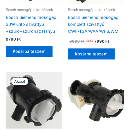
Bosch mosógép alkatrészek
Bosch mosógép alkatrészek
Bosch Siemens mosógép
Bosch Siemens mosógép
30W ürítő szivattyú
komplett szivattyú
+szűrő+szűrőház Hanyu
CWF/TSA/WAA/WFB/WM
Original
Current
9790
Ft
9990
Ft
7990
Ft
price
price
was:
is:
Kosárba teszem
Kosárba teszem
9990 Ft.
7990 Ft.
Akció!