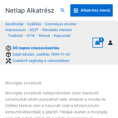
Skip
Netlap Alkatrész
to
Keresés
Alkatrész menü
content
Kezdőoldal
-
Szállítás
-
Személyes átvétel
-
Impresszum
-
ÁSZF
-
Rendelés menete
-
Tudástár
-
GYIK
-
Rólunk
-
Kapcsolat
30 napos visszavásárlás
Saját készlet, szállítás 1690 Ft-tól
Szakértő segítség a választásban
Mosógép szivattyúk
Mosógép szivattyúk kategóriánkban olyan leeresztő
szivattyúkat (drain pumpákat) talál, amelyek a mosási és
öblítési fázisok után a használt vizet a kifolyócsövön
keresztül eltávolítják a gépből. Hibájuk esetén a mosógép