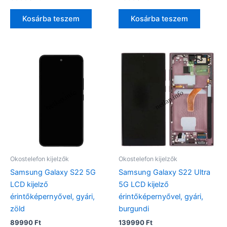
Kosárba teszem
Kosárba teszem
Okostelefon kijelzők
Okostelefon kijelzők
Samsung Galaxy S22 5G
Samsung Galaxy S22 Ultra
LCD kijelző
5G LCD kijelző
érintőképernyővel, gyári,
érintőképernyővel, gyári,
zöld
burgundi
89990
Ft
139990
Ft