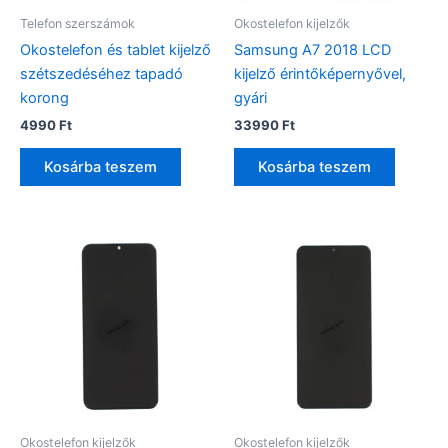
Telefon szerszámok
Okostelefon kijelzők
Okostelefon és tablet kijelző
Samsung A7 2018 LCD
szétszedéséhez tapadó
kijelző érintőképernyővel,
korong
gyári
4990
Ft
33990
Ft
Kosárba teszem
Kosárba teszem
Okostelefon kijelzők
Okostelefon kijelzők