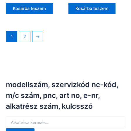
Kosárba teszem
Kosárba teszem
1
2
→
modellszám, szervizkód nc-kód,
m/c szám, pnc, art no, e-nr,
alkatrész szám, kulcsszó