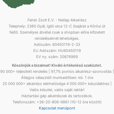
Fehér Zsolt E.V. - Netlap Alkatrész
Telephely: 2360 Gyál, Iglói utca 12-C (bejárat a Kőrösi út
felől). Személyes átvétel csak a shopban előre kifizetett
rendeléseknél lehetséges.
Adószám: 60450119-2-33
EU Adószám: HU60450119
EV ny. szám: 20876969
Köszönjük a bizalmat! Kiváló értékelésű szaküzlet.
90 000+ teljesített rendelés | 97,7% pontos alkatrész-azonosítás |
Átlagos válaszidő munkaidőben: kb. 1 óra
25 000 000+ alkatrész elérhetősége 4 000 000+ készülékhez |
Valós készlet, valós saját raktár!
Háztartási gép alkatrészek és tartozékok.
Telefonszám: +36-20-806-9861 (10-12 óra között)
Kapcsolat menüpont