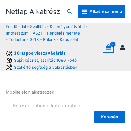
Skip
Netlap Alkatrész
to
Keresés
Alkatrész menü
content
Kezdőoldal
-
Szállítás
-
Személyes átvétel
-
Impresszum
-
ÁSZF
-
Rendelés menete
-
Tudástár
-
GYIK
-
Rólunk
-
Kapcsolat
30 napos visszavásárlás
Saját készlet, szállítás 1690 Ft-tól
Szakértő segítség a választásban
Mobiltelefon alkatrészek
Keresés