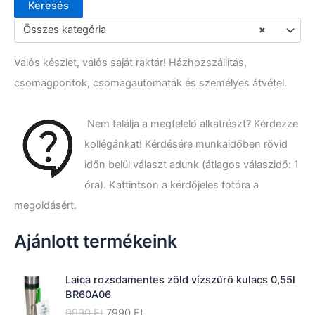
Keresés
K
e
Összes kategória
×
r
e
Valós készlet, valós saját raktár! Házhozszállítás,
s
é
csomagpontok, csomagautomaták és személyes átvétel.
s
a
k
Nem találja a megfelelő alkatrészt? Kérdezze
ö
kollégánkat! Kérdésére munkaidőben rövid
v
e
időn belül választ adunk (átlagos válaszidő: 1
t
óra). Kattintson a kérdőjeles fotóra a
k
megoldásért.
e
z
ő
Ajánlott termékeink
r
e
:
Laica rozsdamentes zöld vízszűrő kulacs 0,55l
BR60A06
O
C
9990
Ft
7990
Ft