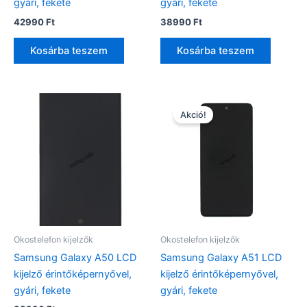
gyári, fekete
gyári, fekete
42990
Ft
38990
Ft
Kosárba teszem
Kosárba teszem
Akció!
Okostelefon kijelzők
Okostelefon kijelzők
Samsung Galaxy A50 LCD
Samsung Galaxy A51 LCD
kijelző érintőképernyővel,
kijelző érintőképernyővel,
gyári, fekete
gyári, fekete