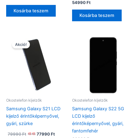
price
price
54990
Ft
was:
is:
Kosárba teszem
39990 Ft.
34990 Ft.
Kosárba teszem
Akció!
Okostelefon kijelzők
Okostelefon kijelzők
Samsung Galaxy S21 LCD
Samsung Galaxy S22 5G
kijelző érintőképernyővel,
LCD kijelző
gyári, szürke
érintőképernyővel, gyári,
fantomfehér
Original
Current
79990
Ft
77990
Ft
price
price