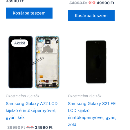
Original
Current
38990
Ft
54990
Ft
49990
Ft
price
price
was:
is:
Kosárba teszem
Kosárba teszem
54990 Ft.
49990 F
Akció!
Okostelefon kijelzők
Okostelefon kijelzők
Samsung Galaxy A72 LCD
Samsung Galaxy S21 FE
kijelző érintőképernyővel,
LCD kijelző
gyári, kék
érintőképernyővel, gyári,
zöld
Original
Current
39990
Ft
34990
Ft