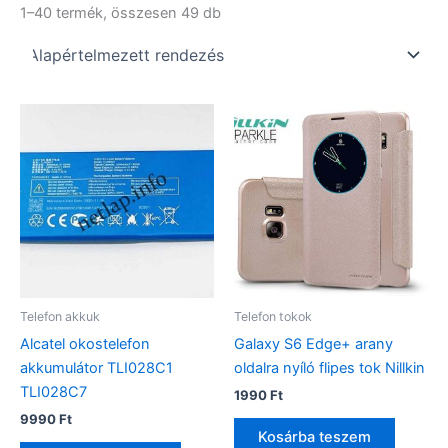
1–40 termék, összesen 49 db
Telefon akkuk
Telefon tokok
Alcatel okostelefon
Galaxy S6 Edge+ arany
akkumulátor TLI028C1
oldalra nyíló flipes tok Nillkin
TLI028C7
1990
Ft
9990
Ft
Kosárba teszem