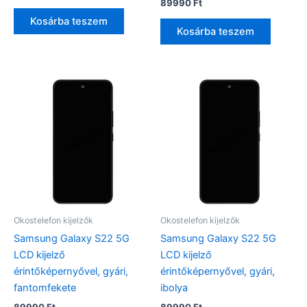
89990
Ft
was:
is:
Kosárba teszem
79990 Ft.
77990 Ft.
Kosárba teszem
Okostelefon kijelzők
Okostelefon kijelzők
Samsung Galaxy S22 5G
Samsung Galaxy S22 5G
LCD kijelző
LCD kijelző
érintőképernyővel, gyári,
érintőképernyővel, gyári,
fantomfekete
ibolya
89990
Ft
89990
Ft