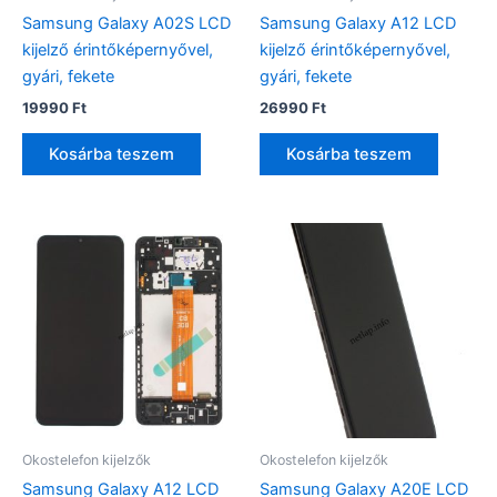
Samsung Galaxy A02S LCD
Samsung Galaxy A12 LCD
kijelző érintőképernyővel,
kijelző érintőképernyővel,
gyári, fekete
gyári, fekete
19990
Ft
26990
Ft
Kosárba teszem
Kosárba teszem
Okostelefon kijelzők
Okostelefon kijelzők
Samsung Galaxy A12 LCD
Samsung Galaxy A20E LCD