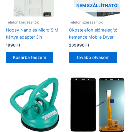
NEM SZÁLLÍTHATÓ!
Telefon kiegészítők
Telefon szerszámok
Noosy Nano és Micro SIM-
Okostelefon előmelegítő
kártya adapter 3in1
kemence Mobile Dryer
1990
Ft
239990
Ft
Kosárba teszem
Tovább olvasom