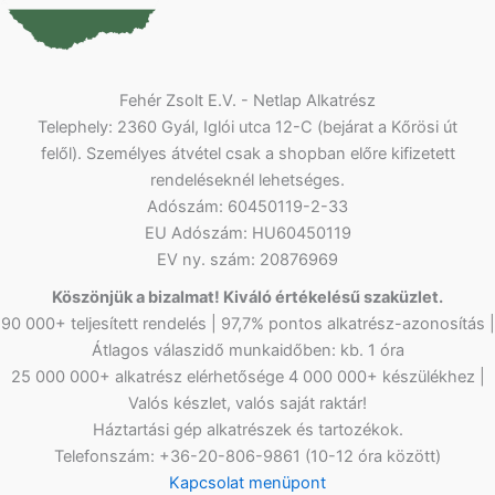
Fehér Zsolt E.V. - Netlap Alkatrész
Telephely: 2360 Gyál, Iglói utca 12-C (bejárat a Kőrösi út
felől). Személyes átvétel csak a shopban előre kifizetett
rendeléseknél lehetséges.
Adószám: 60450119-2-33
EU Adószám: HU60450119
EV ny. szám: 20876969
Köszönjük a bizalmat! Kiváló értékelésű szaküzlet.
90 000+ teljesített rendelés | 97,7% pontos alkatrész-azonosítás |
Átlagos válaszidő munkaidőben: kb. 1 óra
25 000 000+ alkatrész elérhetősége 4 000 000+ készülékhez |
Valós készlet, valós saját raktár!
Háztartási gép alkatrészek és tartozékok.
Telefonszám: +36-20-806-9861 (10-12 óra között)
Kapcsolat menüpont