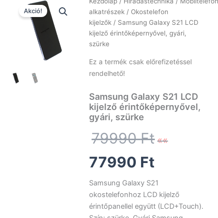
Kezdőlap
/
Híradástechnika
/
Mobiltelefo
Akció!
alkatrészek
/
Okostelefon
kijelzők
/ Samsung Galaxy S21 LCD
kijelző érintőképernyővel, gyári,
szürke
Ez a termék csak előrefizetéssel
rendelhető!
Samsung Galaxy S21 LCD
kijelző érintőképernyővel,
gyári, szürke
Origina
79990
Ft
Current
price
77990
Ft
price
was:
Samsung Galaxy S21
okostelefonhoz LCD kijelző
is:
79990 
érintőpanellel együtt (LCD+Touch).