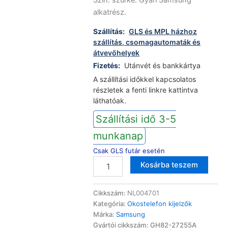
Szín: szürke. Gyári Samsung
77990 Ft
alkatrész.
Szállítás:
GLS és MPL házhoz
szállítás, csomagautomaták és
átvevőhelyek
Fizetés:
Utánvét és bankkártya
A szállítási időkkel kapcsolatos
részletek a fenti linkre kattintva
láthatóak.
Szállítási idő 3-5
munkanap
Csak GLS futár esetén
Samsung
Altern
Kosárba teszem
Galaxy
S21
LCD
Cikkszám:
NL004701
kijelző
Kategória:
Okostelefon kijelzők
érintőképernyővel,
Márka:
Samsung
gyári,
Gyártói cikkszám: GH82-27255A