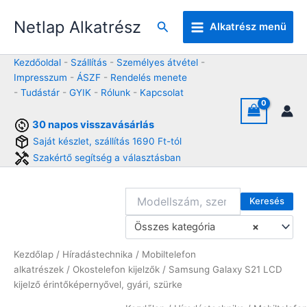
Skip
Netlap Alkatrész
to
Keresés
Alkatrész menü
content
Kezdőoldal
-
Szállítás
-
Személyes átvétel
-
Impresszum
-
ÁSZF
-
Rendelés menete
-
Tudástár
-
GYIK
-
Rólunk
-
Kapcsolat
30 napos visszavásárlás
Saját készlet, szállítás 1690 Ft-tól
Szakértő segítség a választásban
Keresés
Összes kategória
×
Kezdőlap
/
Híradástechnika
/
Mobiltelefon
alkatrészek
/
Okostelefon kijelzők
/ Samsung Galaxy S21 LCD
kijelző érintőképernyővel, gyári, szürke