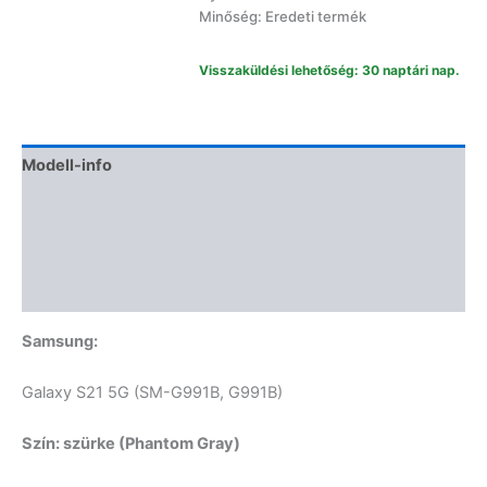
szürke
Minőség: Eredeti termék
mennyiség
Visszaküldési lehetőség: 30 naptári nap.
Modell-info
Gyártói cikkszámok
Termékbiztonság
Vélemények (0)
Samsung:
Galaxy S21 5G (SM-G991B, G991B)
Szín: szürke (Phantom Gray)