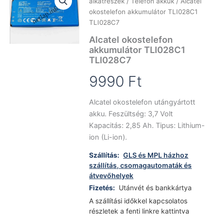
alkatrészek
/
Telefon akkuk
/ Alcatel
okostelefon akkumulátor TLI028C1
TLI028C7
Alcatel okostelefon
akkumulátor TLI028C1
TLI028C7
9990
Ft
Alcatel okostelefon utángyártott
akku. Feszültség: 3,7 Volt
Kapacitás: 2,85 Ah. Tipus: Lithium-
ion (Li-ion).
Szállítás:
GLS és MPL házhoz
szállítás, csomagautomaták és
átvevőhelyek
Fizetés:
Utánvét és bankkártya
A szállítási időkkel kapcsolatos
részletek a fenti linkre kattintva