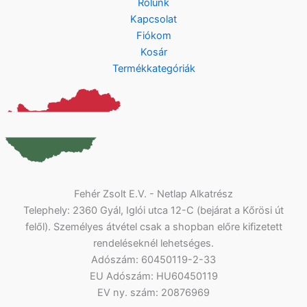
Rólunk
Kapcsolat
Fiókom
Kosár
Termékkategóriák
Fehér Zsolt E.V. - Netlap Alkatrész
Telephely: 2360 Gyál, Iglói utca 12-C (bejárat a Kőrösi út
felől). Személyes átvétel csak a shopban előre kifizetett
rendeléseknél lehetséges.
Adószám: 60450119-2-33
EU Adószám: HU60450119
EV ny. szám: 20876969