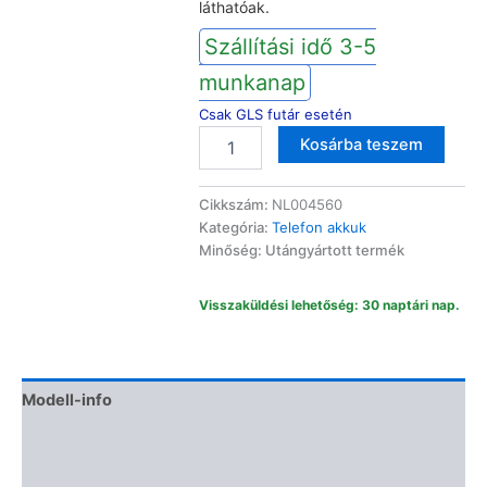
láthatóak.
Szállítási idő 3-5
munkanap
Csak GLS futár esetén
Alcatel
Kosárba teszem
okostelefon
akkumulátor
Alternative:
TLI028C1
Cikkszám:
NL004560
TLI028C7
Kategória:
Telefon akkuk
mennyiség
Minőség: Utángyártott termék
Visszaküldési lehetőség: 30 naptári nap.
Modell-info
Gyártói cikkszámok
Termékbiztonság