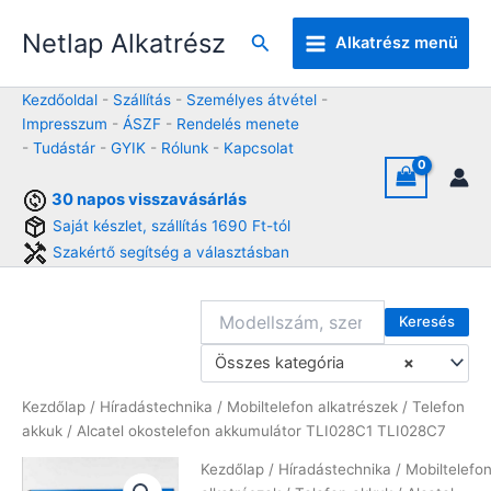
Skip
Netlap Alkatrész
to
Keresés
Alkatrész menü
content
Kezdőoldal
-
Szállítás
-
Személyes átvétel
-
Impresszum
-
ÁSZF
-
Rendelés menete
-
Tudástár
-
GYIK
-
Rólunk
-
Kapcsolat
30 napos visszavásárlás
Saját készlet, szállítás 1690 Ft-tól
Szakértő segítség a választásban
Keresés
Összes kategória
×
Kezdőlap
/
Híradástechnika
/
Mobiltelefon alkatrészek
/
Telefon
akkuk
/ Alcatel okostelefon akkumulátor TLI028C1 TLI028C7
Kezdőlap
/
Híradástechnika
/
Mobiltelefo