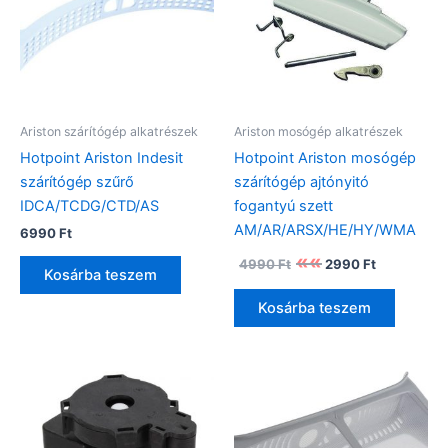
Ariston szárítógép alkatrészek
Ariston mosógép alkatrészek
Hotpoint Ariston Indesit
Hotpoint Ariston mosógép
szárítógép szűrő
szárítógép ajtónyitó
IDCA/TCDG/CTD/AS
fogantyú szett
AM/AR/ARSX/HE/HY/WMA
6990
Ft
Original
Current
4990
Ft
2990
Ft
price
price
Kosárba teszem
was:
is:
Kosárba teszem
4990 Ft.
2990 Ft.