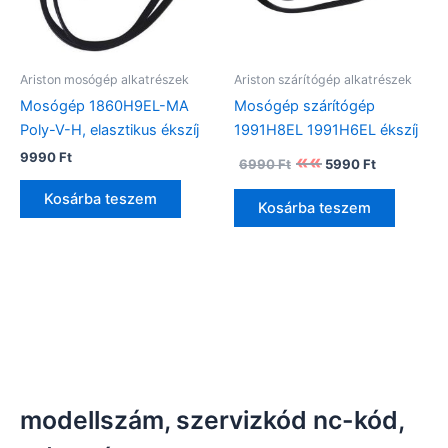
Ariston mosógép alkatrészek
Ariston szárítógép alkatrészek
Mosógép 1860H9EL-MA
Mosógép szárítógép
Poly-V-H, elasztikus ékszíj
1991H8EL 1991H6EL ékszíj
Original
Current
9990
Ft
6990
Ft
5990
Ft
price
price
was:
is:
Kosárba teszem
Kosárba teszem
6990 Ft.
5990 Ft.
modellszám, szervizkód nc-kód,