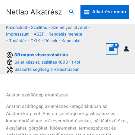
Skip
Netlap Alkatrész
to
Keresés
Alkatrész menü
content
Kezdőoldal
-
Szállítás
-
Személyes átvétel
-
Impresszum
-
ÁSZF
-
Rendelés menete
-
Tudástár
-
GYIK
-
Rólunk
-
Kapcsolat
30 napos visszavásárlás
Saját készlet, szállítás 1690 Ft-tól
Szakértő segítség a választásban
Ariston szárítógép alkatrészek
Ariston szárítógép alkatrészek kategóriánkban az
Ariston/Hotpoint-Ariston szárítógépek javításához és
karbantartásához talál cserealkatrészeket, például szűrőket,
ékszíjakat, görgőket, fűtőelemeket, termosztátokat és