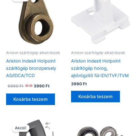
Ariston szárítógép alkatrészek
Ariston szárítógép alkatrészek
Ariston Indesit Hotpoint
Ariston Indesit Hotpoint
szárítógép bronzpersely
szárítógép horog,
AS/IDCA/TCD
ajtórögzítő fül IDV/TVF/TVM
Original
Current
3990
Ft
6990
Ft
3990
Ft
price
price
was:
is:
Kosárba teszem
Kosárba teszem
6990 Ft.
3990 Ft.
Akció!