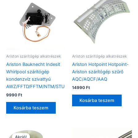
Ariston szárítógép alkatrészek
Ariston szárítógép alkatrészek
Ariston Bauknecht Indesit
Ariston Hotpoint Hotpoint-
Whirlpool szárítógép
Ariston szárítógép szűrő
kondenzvíz szivattyú
AQC/AQCF/AAQ
AWZ/FFTD/FFTM/NTM/STU
14990
Ft
9990
Ft
Kosárba teszem
Kosárba teszem
Akció!