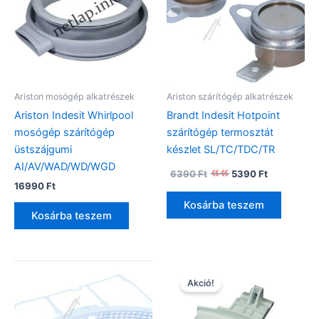
Ariston mosógép alkatrészek
Ariston szárítógép alkatrészek
Ariston Indesit Whirlpool
Brandt Indesit Hotpoint
mosógép szárítógép
szárítógép termosztát
üstszájgumi
készlet SL/TC/TDC/TR
AI/AV/WAD/WD/WGD
Original
Current
6390
Ft
5390
Ft
price
price
16990
Ft
was:
is:
Kosárba teszem
6390 Ft.
5390 Ft.
Kosárba teszem
Akció!