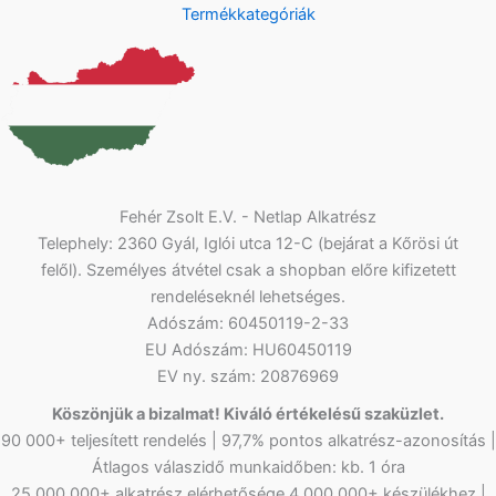
Termékkategóriák
Fehér Zsolt E.V. - Netlap Alkatrész
Telephely: 2360 Gyál, Iglói utca 12-C (bejárat a Kőrösi út
felől). Személyes átvétel csak a shopban előre kifizetett
rendeléseknél lehetséges.
Adószám: 60450119-2-33
EU Adószám: HU60450119
EV ny. szám: 20876969
Köszönjük a bizalmat! Kiváló értékelésű szaküzlet.
90 000+ teljesített rendelés | 97,7% pontos alkatrész-azonosítás |
Átlagos válaszidő munkaidőben: kb. 1 óra
25 000 000+ alkatrész elérhetősége 4 000 000+ készülékhez |