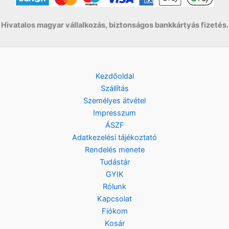
:
8
F
.
2
9
t
Hivatalos magyar vállalkozás, biztonságos bankkártyás fizetés.
2
0
.
9
0
F
t
F
.
Kezdőoldal
t
Szállítás
.
Személyes átvétel
Impresszum
ÁSZF
Adatkezelési tájékoztató
Rendelés menete
Tudástár
GYIK
Rólunk
Kapcsolat
Fiókom
Kosár