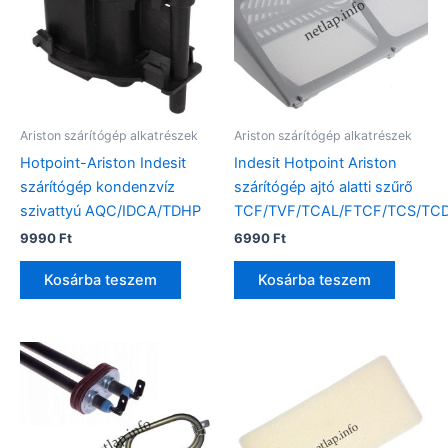
Ariston szárítógép alkatrészek
Ariston szárítógép alkatrészek
Hotpoint-Ariston Indesit
Indesit Hotpoint Ariston
szárítógép kondenzvíz
szárítógép ajtó alatti szűrő
szivattyú AQC/IDCA/TDHP
TCF/TVF/TCAL/FTCF/TCS/TC
9990
Ft
6990
Ft
Kosárba teszem
Kosárba teszem