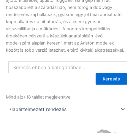
ajtótömítéseket, típustól függően. Ha a gép nem fűt,
hosszabb lett a száradási idő, nem forog a dob vagy
rendellenes zaj hallatszik, gyakran egy jól beazonosítható
kopó alkatrész a hibaforrás, és a csere gyorsan
visszaállíthatja a működést. A pontos kompatibilitás
érdekében célszerű a készülék adattábláján lévő
modellszám alapján keresni, mert az Ariston modellek
között is több verzió létezhet, eltérő kivitelű alkatrészekkel.
Keresés
Mind a(z) 18 találat megjelenítve