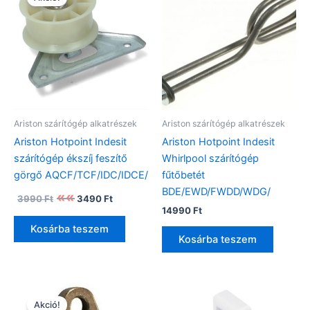
Ariston szárítógép alkatrészek
Ariston szárítógép alkatrészek
Ariston Hotpoint Indesit
Ariston Hotpoint Indesit
szárítógép ékszíj feszítő
Whirlpool szárítógép
görgő AQCF/TCF/IDC/IDCE/
fűtőbetét
BDE/EWD/FWDD/WDG/
Original
Current
3990
Ft
3490
Ft
price
price
14990
Ft
was:
is:
Kosárba teszem
3990 Ft.
3490 Ft.
Kosárba teszem
Akció!