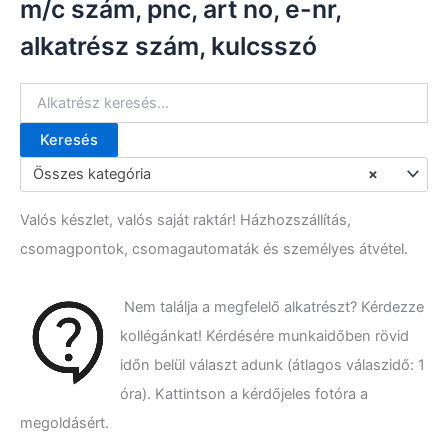
m/c szám, pnc, art no, e-nr,
alkatrész szám, kulcsszó
Keresés
K
e
Összes kategória
×
r
e
Valós készlet, valós saját raktár! Házhozszállítás,
s
é
csomagpontok, csomagautomaták és személyes átvétel.
s
a
k
Nem találja a megfelelő alkatrészt? Kérdezze
ö
kollégánkat! Kérdésére munkaidőben rövid
v
e
időn belül választ adunk (átlagos válaszidő: 1
t
óra). Kattintson a kérdőjeles fotóra a
k
megoldásért.
e
z