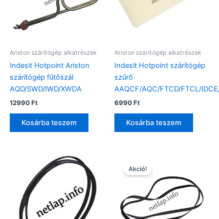
Ariston szárítógép alkatrészek
Ariston szárítógép alkatrészek
Indesit Hotpoint Ariston
Indesit Hotpoint szárítógép
szárítógép fűtőszál
szűrő
AQD/SWD/IWD/XWDA
AAQCF/AQC/FTCD/FTCL/IDCE
12990
Ft
6990
Ft
Kosárba teszem
Kosárba teszem
Akció!