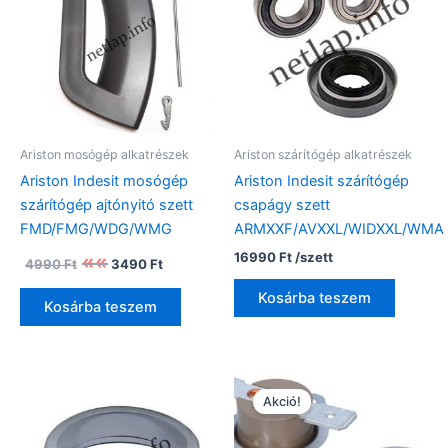
Ariston mosógép alkatrészek
Ariston szárítógép alkatrészek
Ariston Indesit mosógép
Ariston Indesit szárítógép
szárítógép ajtónyitó szett
csapágy szett
FMD/FMG/WDG/WMG
ARMXXF/AVXXL/WIDXXL/WMA
Original
Current
16990
Ft
/szett
4990
Ft
3490
Ft
price
price
was:
is:
Kosárba teszem
Kosárba teszem
4990 Ft.
3490 Ft.
Akció!