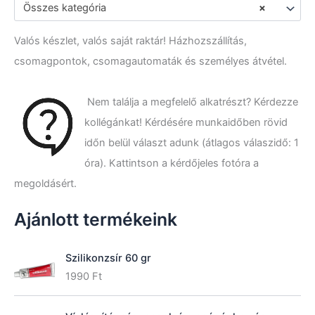
e
Összes kategória
×
r
e
Valós készlet, valós saját raktár! Házhozszállítás,
s
é
csomagpontok, csomagautomaták és személyes átvétel.
s
a
k
Nem találja a megfelelő alkatrészt? Kérdezze
ö
kollégánkat! Kérdésére munkaidőben rövid
v
e
időn belül választ adunk (átlagos válaszidő: 1
t
óra). Kattintson a kérdőjeles fotóra a
k
megoldásért.
e
z
ő
Ajánlott termékeink
r
e
:
Szilikonzsír 60 gr
1990
Ft