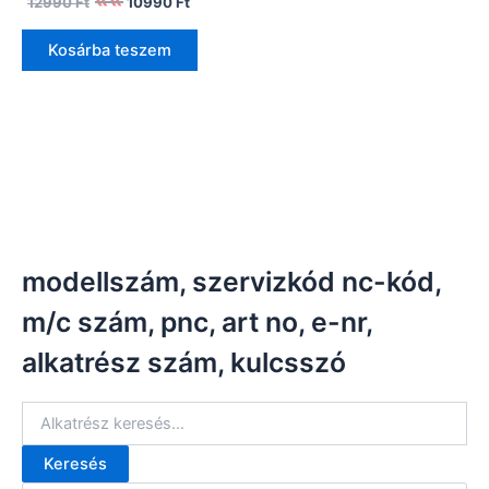
12990
Ft
10990
Ft
price
price
was:
is:
Kosárba teszem
12990 Ft.
10990 Ft.
modellszám, szervizkód nc-kód,
m/c szám, pnc, art no, e-nr,
alkatrész szám, kulcsszó
Keresés
K