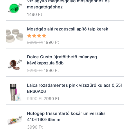
Vízlágyító mágnesgolyó mosógéphez és
mosogatógéphez
1490
Ft
Mosógép alá rezgéscsillapító talp kerek
O
C
2990
Ft
1990
Ft
Értékelé
s:
5.00
/
r
u
5
i
r
Dolce Gusto újratölthető műanyag
g
r
kávékapszula 5db
i
e
O
C
2290
Ft
1890
Ft
n
n
r
u
a
t
i
r
l
p
Laica rozsdamentes pink vízszűrő kulacs 0,55l
g
r
p
r
BR60A06
i
e
r
i
O
C
9990
Ft
7990
Ft
n
n
i
c
r
u
a
t
c
e
i
r
l
p
Hűtőgép frissentartó kosár univerzális
e
i
g
r
p
r
410x160x95mm
w
s
i
e
r
i
3990
Ft
a
:
n
n