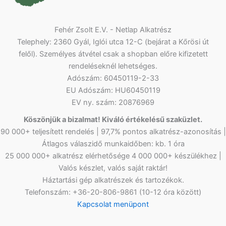
Fehér Zsolt E.V. - Netlap Alkatrész
Telephely: 2360 Gyál, Iglói utca 12-C (bejárat a Kőrösi út
felől). Személyes átvétel csak a shopban előre kifizetett
rendeléseknél lehetséges.
Adószám: 60450119-2-33
EU Adószám: HU60450119
EV ny. szám: 20876969
Köszönjük a bizalmat! Kiváló értékelésű szaküzlet.
90 000+ teljesített rendelés | 97,7% pontos alkatrész-azonosítás |
Átlagos válaszidő munkaidőben: kb. 1 óra
25 000 000+ alkatrész elérhetősége 4 000 000+ készülékhez |
Valós készlet, valós saját raktár!
Háztartási gép alkatrészek és tartozékok.
Telefonszám: +36-20-806-9861 (10-12 óra között)
Kapcsolat menüpont