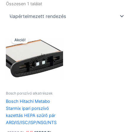
Összesen 1 találat
Akció!
Bosch porszívó alkatrészek
Bosch Hitachi Metabo
Starmix ipari porszívó
kazettás HEPA szűrő pár
ARD/IS/ISC/ISP/NSG/NTS
Original
Current