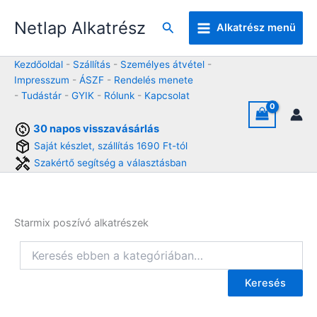
Skip
Netlap Alkatrész
to
Keresés
Alkatrész menü
content
Kezdőoldal
-
Szállítás
-
Személyes átvétel
-
Impresszum
-
ÁSZF
-
Rendelés menete
-
Tudástár
-
GYIK
-
Rólunk
-
Kapcsolat
30 napos visszavásárlás
Saját készlet, szállítás 1690 Ft-tól
Szakértő segítség a választásban
Starmix poszívó alkatrészek
Keresés