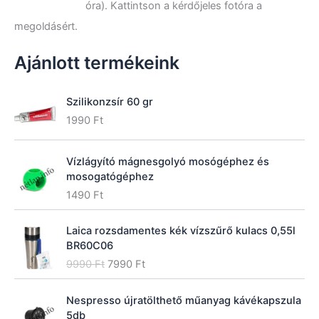
óra). Kattintson a kérdőjeles fotóra a
k
megoldásért.
e
z
ő
Ajánlott termékeink
r
e
:
Szilikonzsír 60 gr
1990
Ft
Vízlágyító mágnesgolyó mosógéphez és
mosogatógéphez
1490
Ft
Laica rozsdamentes kék vízszűrő kulacs 0,55l
BR60C06
O
C
9990
Ft
7990
Ft
r
u
i
r
Nespresso újratölthető műanyag kávékapszula
g
r
5db