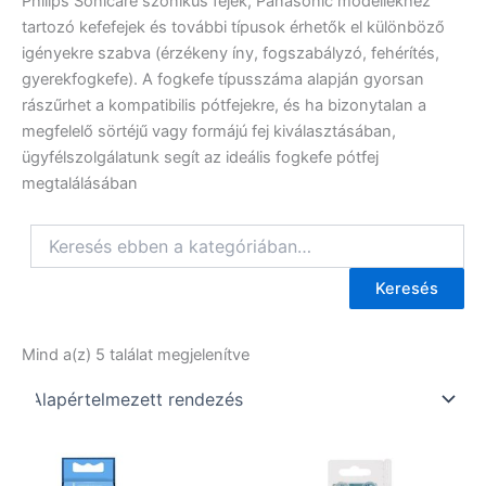
Philips Sonicare szónikus fejek, Panasonic modellekhez
tartozó kefefejek és további típusok érhetők el különböző
igényekre szabva (érzékeny íny, fogszabályzó, fehérítés,
gyerekfogkefe). A fogkefe típusszáma alapján gyorsan
rászűrhet a kompatibilis pótfejekre, és ha bizonytalan a
megfelelő sörtéjű vagy formájú fej kiválasztásában,
ügyfélszolgálatunk segít az ideális fogkefe pótfej
megtalálásában
Keresés
Mind a(z) 5 találat megjelenítve