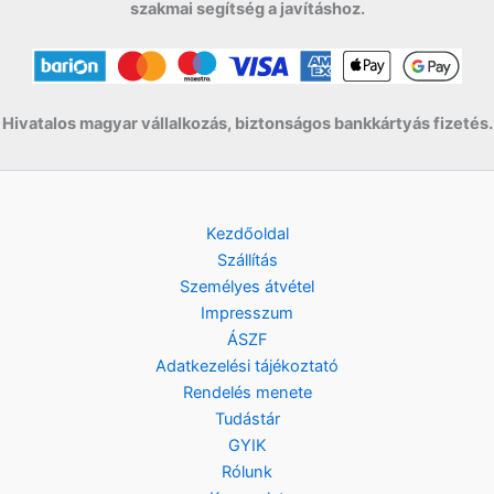
szakmai segítség a javításhoz.
t
F
.
t
.
Hivatalos magyar vállalkozás, biztonságos bankkártyás fizetés.
Kezdőoldal
Szállítás
Személyes átvétel
Impresszum
ÁSZF
Adatkezelési tájékoztató
Rendelés menete
Tudástár
GYIK
Rólunk