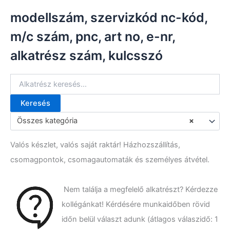
modellszám, szervizkód nc-kód,
m/c szám, pnc, art no, e-nr,
alkatrész szám, kulcsszó
Keresés
K
e
Összes kategória
×
r
e
Valós készlet, valós saját raktár! Házhozszállítás,
s
é
csomagpontok, csomagautomaták és személyes átvétel.
s
a
k
Nem találja a megfelelő alkatrészt? Kérdezze
ö
kollégánkat! Kérdésére munkaidőben rövid
v
e
időn belül választ adunk (átlagos válaszidő: 1
t