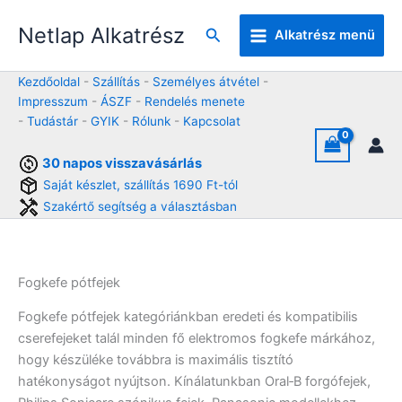
Skip
Netlap Alkatrész
to
Keresés
Alkatrész menü
content
Kezdőoldal
-
Szállítás
-
Személyes átvétel
-
Impresszum
-
ÁSZF
-
Rendelés menete
-
Tudástár
-
GYIK
-
Rólunk
-
Kapcsolat
30 napos visszavásárlás
Saját készlet, szállítás 1690 Ft-tól
Szakértő segítség a választásban
Fogkefe pótfejek
Fogkefe pótfejek kategóriánkban eredeti és kompatibilis
cserefejeket talál minden fő elektromos fogkefe márkához,
hogy készüléke továbbra is maximális tisztító
hatékonyságot nyújtson. Kínálatunkban Oral‑B forgófejek,