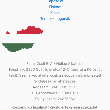
Kapcsolat
Fiókom
Kosár
Termékkategóriák
Fehér Zsolt E.V. - Netlap Alkatrész
Telephely: 2360 Gyál, Iglói utca 12-C (bejárat a Kőrösi út
felől). Személyes átvétel csak a shopban előre kifizetett
rendeléseknél lehetséges.
Adószám: 60450119-2-33
EU Adószám: HU60450119
EV ny. szám: 20876969
Köszönjük a bizalmat! Kiváló értékelésű szaküzlet.