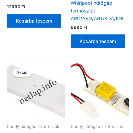
Whirlpool hűtőgép
12990
Ft
termosztát
ARC/ARG/ART/KDA/KGI
Kosárba teszem
6990
Ft
Kosárba teszem
Akció!
Candy hűtőgép alkatrészek
Candy hűtőgép alkatrészek