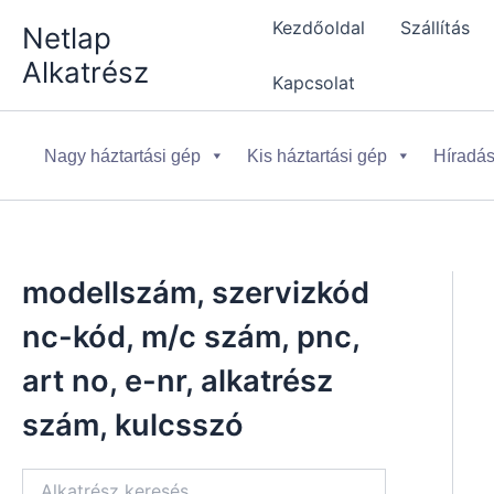
Skip
Kezdőoldal
Szállítás
Netlap
to
Alkatrész
content
Kapcsolat
Nagy háztartási gép
Kis háztartási gép
Híradás
modellszám, szervizkód
nc-kód, m/c szám, pnc,
art no, e-nr, alkatrész
szám, kulcsszó