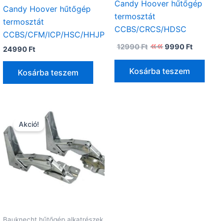
Candy Hoover hűtőgép
Candy Hoover hűtőgép
termosztát
termosztát
CCBS/CRCS/HDSC
CCBS/CFM/ICP/HSC/HHJP
Original
Current
12990
Ft
9990
Ft
24990
Ft
price
price
was:
is:
12990 Ft.
9990 Ft
Kosárba teszem
Kosárba teszem
Akció!
Bauknecht hűtőgép alkatrészek