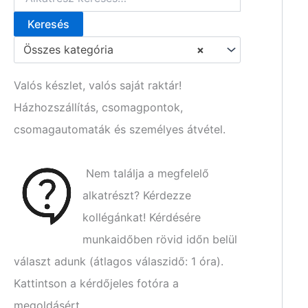
Keresés
K
e
Összes kategória
×
r
e
s
Valós készlet, valós saját raktár!
é
Házhozszállítás, csomagpontok,
s
a
csomagautomaták és személyes átvétel.
k
ö
v
Nem találja a megfelelő
e
t
alkatrészt? Kérdezze
k
kollégánkat! Kérdésére
e
z
munkaidőben rövid időn belül
ő
választ adunk (átlagos válaszidő: 1 óra).
r
e
Kattintson a kérdőjeles fotóra a
:
megoldásért.