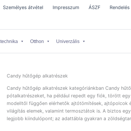
Személyes átvétel
Impresszum
ÁSZF
Rendelés
technika
Otthon
Univerzális
Candy hűtőgép alkatrészek
Candy hűtőgép alkatrészek kategóriánkban Candy hűtők
pótalkatrészeket, ha például repedt egy fiók, törött eg
modelltől függően elérhetők ajtótömítések, ajtópolcok 
világítás elemek, valamint termosztátok is. A biztos e
legjobb kiindulópont; az adattábla gyakran a zöldségtar