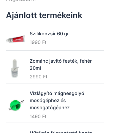
Ajánlott termékeink
Szilikonzsír 60 gr
1990
Ft
Zománc javító festék, fehér
20ml
2990
Ft
Vízlágyító mágnesgolyó
mosógéphez és
mosogatógéphez
1490
Ft
Hűtőgép frissentartó kosár