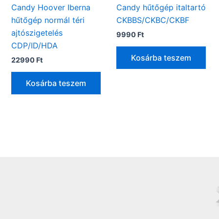
Candy Hoover Iberna
Candy hűtőgép italtartó
hűtőgép normál téri
CKBBS/CKBC/CKBF
ajtószigetelés
9990
Ft
CDP/ID/HDA
Kosárba teszem
22990
Ft
Kosárba teszem