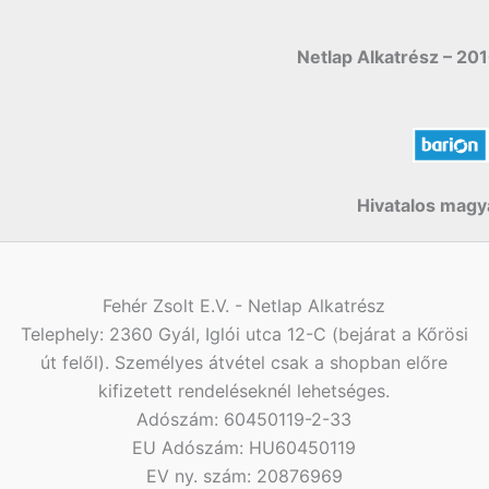
Netlap Alkatrész – 201
Hivatalos magya
Fehér Zsolt E.V. - Netlap Alkatrész
Telephely: 2360 Gyál, Iglói utca 12-C (bejárat a Kőrösi
út felől). Személyes átvétel csak a shopban előre
kifizetett rendeléseknél lehetséges.
Adószám: 60450119-2-33
EU Adószám: HU60450119
EV ny. szám: 20876969