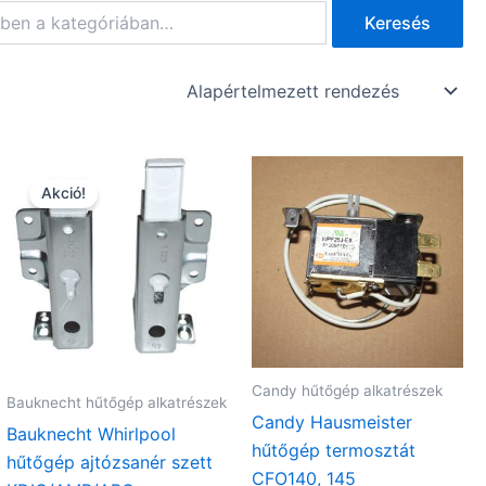
Keresés
Akció!
Candy hűtőgép alkatrészek
Bauknecht hűtőgép alkatrészek
Candy Hausmeister
Bauknecht Whirlpool
hűtőgép termosztát
hűtőgép ajtózsanér szett
CFO140, 145