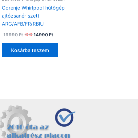
Gorenje Whirlpool hűtőgép
ajtózsanér szett
ARG/AFB/FR/RBIU
Original
Current
19990
Ft
14990
Ft
price
price
was:
is:
19990 Ft.
14990 Ft.
Kosárba teszem