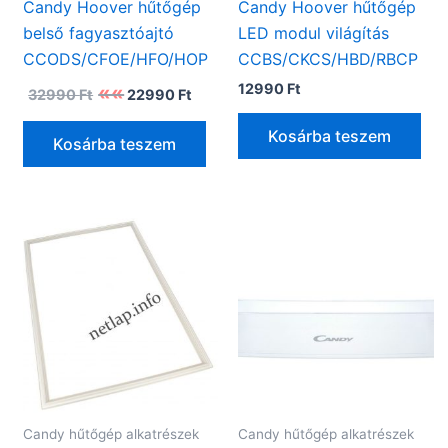
Candy Hoover hűtőgép
Candy Hoover hűtőgép
belső fagyasztóajtó
LED modul világítás
CCODS/CFOE/HFO/HOP
CCBS/CKCS/HBD/RBCP
Original
Current
12990
Ft
32990
Ft
22990
Ft
price
price
was:
is:
Kosárba teszem
32990 Ft.
22990 Ft.
Kosárba teszem
Candy hűtőgép alkatrészek
Candy hűtőgép alkatrészek