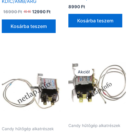
KDIC/AMB/ARG
8990
Ft
Original
Current
16990
Ft
12990
Ft
price
price
was:
is:
Kosárba teszem
16990 Ft.
12990 Ft.
Kosárba teszem
Akció!
Candy hűtőgép alkatrészek
Candy hűtőgép alkatrészek