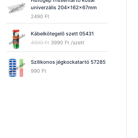
univerzális 204x162x67mm
2490
Ft
Kábelkötegelő szett 05431
O
C
4990
Ft
3990
Ft
/szett
r
u
i
r
Szilikonos jégkockatartó 57285
g
r
990
Ft
i
e
n
n
a
t
l
p
p
r
r
i
i
c
c
e
e
i