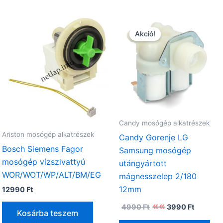
Akció!
Candy mosógép alkatrészek
Ariston mosógép alkatrészek
Candy Gorenje LG
Bosch Siemens Fagor
Samsung mosógép
mosógép vízszivattyú
utángyártott
WOR/WOT/WP/ALT/BM/EG
mágnesszelep 2/180
12mm
12990
Ft
Original
Current
4990
Ft
3990
Ft
price
price
Kosárba teszem
was:
is: