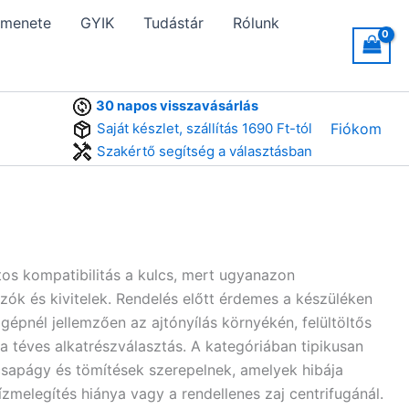
 menete
GYIK
Tudástár
Rólunk
30 napos visszavásárlás
Saját készlet, szállítás 1690 Ft-tól
Fiókom
Szakértő segítség a választásban
os kompatibilitás a kulcs, mert ugyanazon
ozók és kivitelek. Rendelés előtt érdemes a készüléken
 gépnél jellemzően az ajtónyílás környékén, felültöltős
 a téves alkatrészválasztás. A kategóriában tipikusan
, csapágy és tömítések szerepelnek, amelyek hibája
ízmelegítés hiánya vagy a rendellenes zaj centrifugánál.