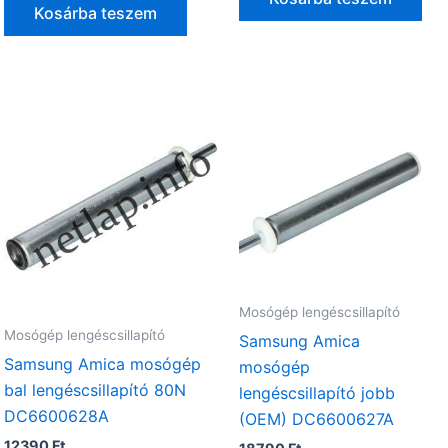
t.
Kosárba teszem
Mosógép lengéscsillapító
Mosógép lengéscsillapító
Samsung Amica
Samsung Amica mosógép
mosógép
nt
bal lengéscsillapító 80N
lengéscsillapító jobb
DC6600628A
(OEM) DC6600627A
Ft.
12390
Ft