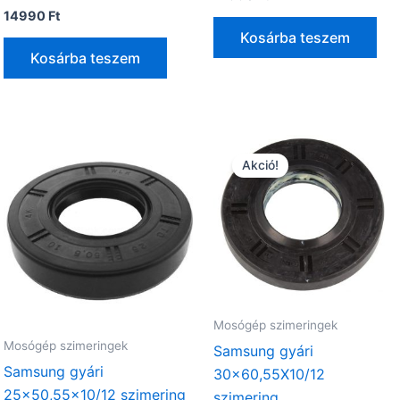
nt
14990
Ft
Kosárba teszem
Ft.
Kosárba teszem
Akció!
Mosógép szimeringek
Mosógép szimeringek
Samsung gyári
Samsung gyári
30×60,55X10/12
25×50,55×10/12 szimering
szimering