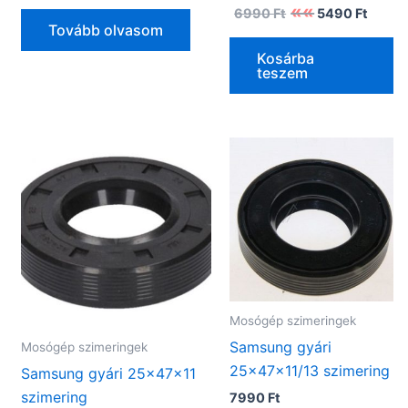
Original
Curre
6990
Ft
5490
Ft
price
price
Tovább olvasom
was:
is:
6990 Ft.
5490 
Kosárba
teszem
Mosógép szimeringek
Samsung gyári
Mosógép szimeringek
25x47x11/13 szimering
Samsung gyári 25x47x11
szimering
7990
Ft