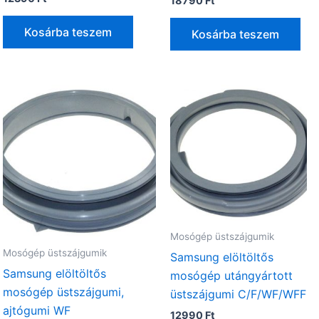
18790
Ft
Kosárba teszem
Kosárba teszem
Mosógép üstszájgumik
Mosógép üstszájgumik
Samsung elöltöltős
Samsung elöltöltős
mosógép utángyártott
mosógép üstszájgumi,
üstszájgumi C/F/WF/WFF
ajtógumi WF
12990
Ft