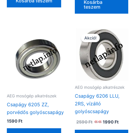
Kosárba teszem
1590 Ft.
1490 Ft
Kosárba
teszem
Akció!
AEG mosógép alkatrészek
Csapágy 6206 LLU,
AEG mosógép alkatrészek
2RS, vízálló
Csapágy 6205 ZZ,
golyóscsapágy
porvédős golyóscsapágy
Original
Curren
1590
Ft
2590
Ft
1990
Ft
price
price
was:
is: