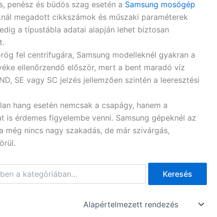
ás, penész és büdös szag esetén a
Samsung mosógép
knál megadott cikkszámok és műszaki paraméterek
dig a típustábla adatai alapján lehet biztosan
.​
örög fel centrifugára, Samsung modelleknél gyakran a
rnyéke ellenőrzendő először, mert a bent maradó víz
D, SE vagy SC jelzés jellemzően szintén a leeresztési
tlan hang esetén nemcsak a csapágy, hanem a
tát is érdemes figyelembe venni. Samsung gépeknél az
 ha még nincs nagy szakadás, de már szivárgás,
örül.
Keresés