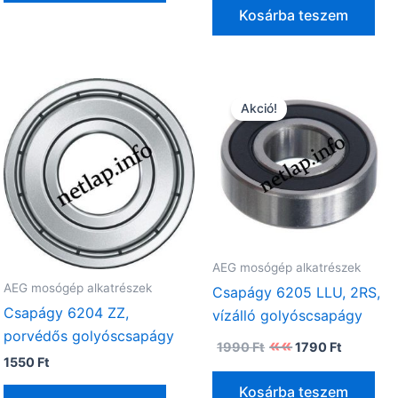
4990 Ft.
3990 Ft
Kosárba teszem
Akció!
AEG mosógép alkatrészek
AEG mosógép alkatrészek
Csapágy 6205 LLU, 2RS,
Csapágy 6204 ZZ,
vízálló golyóscsapágy
porvédős golyóscsapágy
Original
Current
1990
Ft
1790
Ft
t
price
price
1550
Ft
was:
is:
1990 Ft.
1790 Ft.
Kosárba teszem