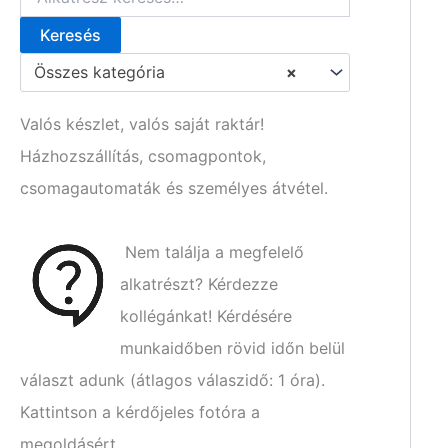
Keresés
K
e
Összes kategória
×
r
e
s
Valós készlet, valós saját raktár!
é
Házhozszállítás, csomagpontok,
s
a
csomagautomaták és személyes átvétel.
k
ö
v
Nem találja a megfelelő
e
t
alkatrészt? Kérdezze
k
kollégánkat! Kérdésére
e
z
munkaidőben rövid időn belül
ő
választ adunk (átlagos válaszidő: 1 óra).
r
e
Kattintson a kérdőjeles fotóra a
:
megoldásért.