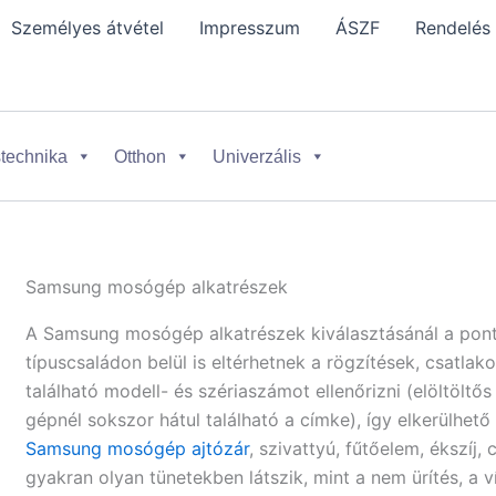
Személyes átvétel
Impresszum
ÁSZF
Rendelés
technika
Otthon
Univerzális
Samsung mosógép alkatrészek
A Samsung mosógép alkatrészek kiválasztásánál a pont
típuscsaládon belül is eltérhetnek a rögzítések, csatlak
található modell- és szériaszámot ellenőrizni (elöltöltős
gépnél sokszor hátul található a címke), így elkerülhető
Samsung mosógép ajtózár
, szivattyú, fűtőelem, ékszíj
gyakran olyan tünetekben látszik, mint a nem ürítés, a v