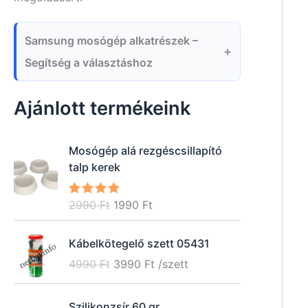
Samsung mosógép alkatrészek –
Segítség a választáshoz
Ajánlott termékeink
Mosógép alá rezgéscsillapító
talp kerek
O
C
2990
Ft
1990
Ft
Értékelés
:
5.00
/ 5
r
u
i
r
Kábelkötegelő szett 05431
g
r
O
C
4990
Ft
3990
Ft
/szett
i
e
r
u
n
n
i
r
a
t
Szilikonzsír 60 gr