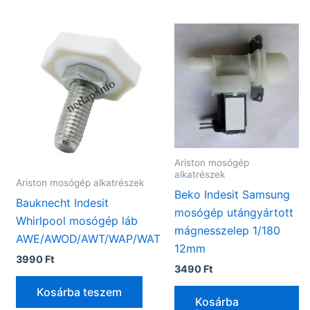
Ariston mosógép
alkatrészek
Ariston mosógép alkatrészek
Beko Indesit Samsung
Bauknecht Indesit
mosógép utángyártott
Whirlpool mosógép láb
mágnesszelep 1/180
AWE/AWOD/AWT/WAP/WAT
12mm
3990
Ft
3490
Ft
Kosárba teszem
Kosárba