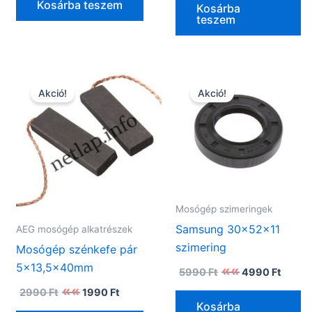
Kosárba teszem
2590 Ft.
1990 F
Kosárba
teszem
Akció!
Akció!
Mosógép szimeringek
Samsung 30x52x11
AEG mosógép alkatrészek
szimering
Mosógép szénkefe pár
5×13,5x40mm
Original
Curre
5990
Ft
4990
Ft
price
price
Original
Current
2990
Ft
1990
Ft
was:
is:
price
price
5990 Ft.
4990 
Kosárba