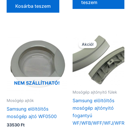
was:
is:
teszem
2990 Ft.
1990 Ft.
Kosárba teszem
Akció!
NEM SZÁLLÍTHATÓ!
Mosógép ajtónyitó fülek
Samsung elöltöltős
Mosógép ajtók
mosógép ajtónyitó
Samsung elöltöltős
fogantyú
mosógép ajtó WF0500
WF/WFB/WFF/WFJ/WFR
33530
Ft