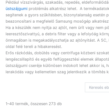
Például vízszivárgás, szakadás, repedés, eldeformálód
üstszájgumi
problémás alkatrész lehet. A termékadato
segítenek a gyors szűkítésben, bizonytalanság esetén pe
beazonosítani a megfelelő Samsung mosógép alkatrészt
Ha a készülék nem nyitja az ajtót, nem ürít vagy nem p
leeresztőszivattyú, a debris filter vagy a lefolyóág kö
önmagában is megakadályozhatja az ajtónyitást. A 5C, N
oldal felé tereli a hibakeresést.
Erős rázkódás, dobütés vagy centrifuga közbeni szoka
lengéscsillapító és egyéb felfüggesztési elemek állapo
üstszájgumi cseréje különösen indokolt lehet akkor is,
lerakódás vagy kellemetlen szag jelentkezik a tömítés k
1–40 termék, összesen 273 db