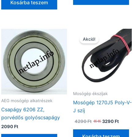
.
Kosárba teszem
Akció!
Mosógép ékszíjak
AEG mosógép alkatrészek
Mosógép 1270J5 Poly-V-
Csapágy 6206 ZZ,
J szíj
porvédős golyóscsapágy
Original
Current
4290
Ft
3290
Ft
t
price
price
2090
Ft
was:
is:
4290 Ft.
3290 Ft.
Kosárba teszem