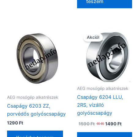
teszem
Akció!
AEG mosógép alkatrészek
Csapágy 6204 LLU,
AEG mosógép alkatrészek
2RS, vízálló
Csapágy 6203 ZZ,
golyóscsapágy
porvédős golyóscsapágy
Original
Curren
1290
Ft
1590
Ft
1490
Ft
price
price
was:
is: