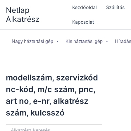
Skip
Kezdőoldal
Szállítás
Netlap
to
Alkatrész
content
Kapcsolat
Nagy háztartási gép
Kis háztartási gép
Híradás
modellszám, szervizkód
nc-kód, m/c szám, pnc,
art no, e-nr, alkatrész
szám, kulcsszó