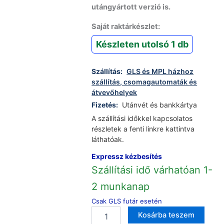
utángyártott verzió is.
Saját raktárkészlet:
Készleten utolsó 1 db
Szállítás:
GLS és MPL házhoz
szállítás, csomagautomaták és
átvevőhelyek
Fizetés:
Utánvét és bankkártya
A szállítási időkkel kapcsolatos
részletek a fenti linkre kattintva
láthatóak.
Expressz kézbesítés
Szállítási idő várhatóan 1-
2 munkanap
Csak GLS futár esetén
Samsung
Altern
Kosárba teszem
gyári