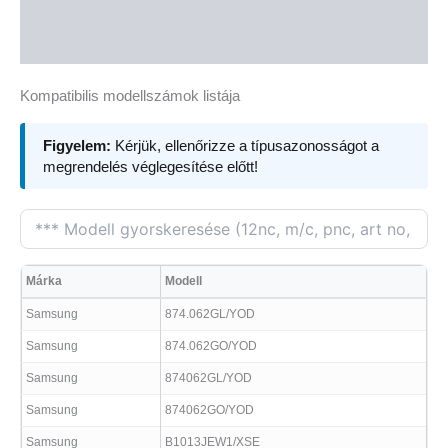
Kapcsolódó termékek
Vélemények (1)
Kompatibilis modellszámok listája
Figyelem:
Kérjük, ellenőrizze a típusazonosságot a
megrendelés véglegesítése előtt!
Márka
Modell
Samsung
874.062GL/YOD
Samsung
874.062GO/YOD
Samsung
874062GL/YOD
Samsung
874062GO/YOD
Samsung
B1013JEW1/XSE