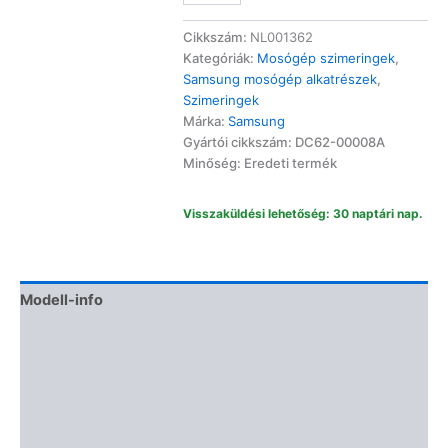
35x65,55x10/12
szimering
Cikkszám:
NL001362
mennyiség
Kategóriák:
Mosógép szimeringek
,
Samsung mosógép alkatrészek
,
Szimeringek
Márka:
Samsung
Gyártói cikkszám: DC62-00008A
Minőség: Eredeti termék
Visszaküldési lehetőség: 30 naptári nap.
Modell-info
Gyártói cikkszámok
Termékbiztonság
További információk