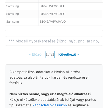
Samsung
B1045AVGW1/XEH
Samsung
B1045AVGW1/XEO
Samsung
B1045AVGWU/YLO
« Előző
1 / 91
Következő »
A kompatibilitási adatokat a Netlap Alkatrész
adatbázisa alapján tartjuk karban és rendszeresen
frissítjük.
Nem biztos benne, hogy ez a megfelelő alkatrész?
Küldje el készüléke adattáblájának fotóját vagy pontos
típusszámát a
kapcsolati oldalunkon
és segítünk a