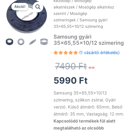
Kezdőlap
/
Mosógép
Akció!
alkatrészek
/
Mosógép alkatrész
szerint
/
Mosógép
szimeringek
/ Samsung gyári
35×65,55×10/12 szimering
Samsung gyári
35×65,55×10/12 szimering
(
1
vásárlói értékelés)
Értékelés
1
Original
5.00
az 5-
7490
Ft
ből,
értékelés
alapján
Current
price
5990
Ft
price
was:
Samsung 35×65,55×10/12
szimering, szilikon zsírral. Gyári
is:
7490 Ft.
verzió. Külső átmérő: 65mm, Belső
átmérő: 35 mm, Vastagság: 12 mm.
5990 Ft.
Kapcsolódó termékek fül alatt
megtalálható az olcsóbb