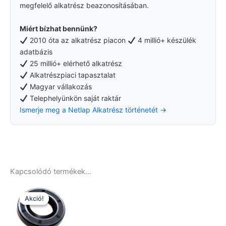
megfelelő alkatrész beazonosításában.
Miért bízhat bennünk?
2010 óta az alkatrész piacon
4 millió+ készülék
adatbázis
25 millió+ elérhető alkatrész
Alkatrészpiaci tapasztalat
Magyar vállakozás
Telephelyünkön saját raktár
Ismerje meg a Netlap Alkatrész történetét →
Kapcsolódó termékek…
Akció!
Akció!