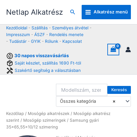
Skip
Netlap Alkatrész
to
Keresés
Alkatrész menü
content
Kezdőoldal
-
Szállítás
-
Személyes átvétel
-
Impresszum
-
ÁSZF
-
Rendelés menete
-
Tudástár
-
GYIK
-
Rólunk
-
Kapcsolat
30 napos visszavásárlás
Saját készlet, szállítás 1690 Ft-tól
Szakértő segítség a választásban
Keresés
Összes kategória
×
Kezdőlap
/
Mosógép alkatrészek
/
Mosógép alkatrész
szerint
/
Mosógép szimeringek
/ Samsung gyári
35×65,55×10/12 szimering