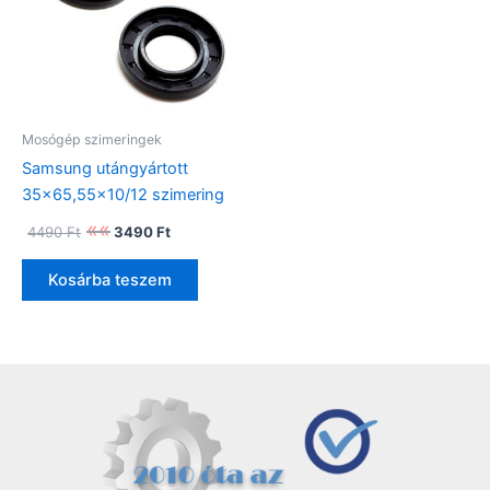
Mosógép szimeringek
Samsung utángyártott
35×65,55×10/12 szimering
Original
Current
4490
Ft
3490
Ft
price
price
was:
is:
Kosárba teszem
4490 Ft.
3490 Ft.