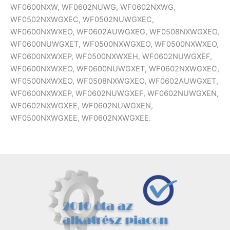
WF0600NXW, WF0602NUWG, WF0602NXWG,
WF0502NXWGXEC, WF0502NUWGXEC,
WF0600NXWXEO, WF0602AUWGXEG, WF0508NXWGXEO,
WF0600NUWGXET, WF0500NXWGXEO, WF0500NXWXEO,
WF0600NXWXEP, WF0500NXWXEH, WF0602NUWGXEF,
WF0600NXWXEO, WF0600NUWGXET, WF0602NXWGXEC,
WF0500NXWXEO, WF0508NXWGXEO, WF0602AUWGXET,
WF0600NXWXEP, WF0602NUWGXEF, WF0602NUWGXEN,
WF0602NXWGXEE, WF0602NUWGXEN,
WF0500NXWGXEE, WF0602NXWGXEE.