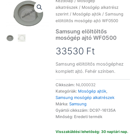
Kezdőlap
/
Mosógép
alkatrészek
/
Mosógép alkatrész
szerint
/
Mosógép ajtók
/ Samsung
elöltöltős mosógép ajtó WF0500
Samsung elöltöltős
mosógép ajtó WF0500
33530
Ft
Samsung elöltöltős mosógéphez
komplett ajtó. Fehér színben.
Cikkszám:
NL000032
Kategóriák:
Mosógép ajtók
,
Samsung mosógép alkatrészek
Márka:
Samsung
Gyártói cikkszám: DC97-16135A
Minőség: Eredeti termék
Visszaküldési lehetőség: 30 naptári nap.