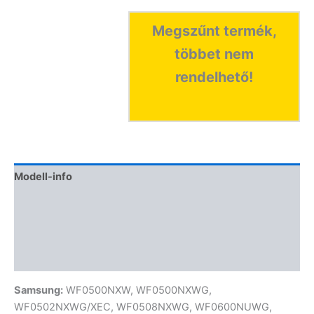
Megszűnt termék,
többet nem
rendelhető!
Modell-info
Gyártói cikkszámok
Termékbiztonság
Vélemények (0)
Samsung:
WF0500NXW, WF0500NXWG,
WF0502NXWG/XEC, WF0508NXWG, WF0600NUWG,