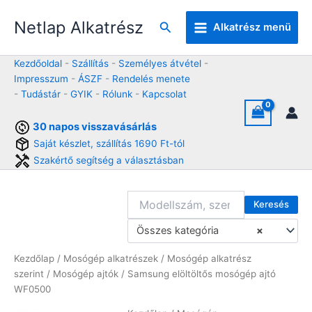
Skip
Netlap Alkatrész
to
Keresés
Alkatrész menü
content
Kezdőoldal
-
Szállítás
-
Személyes átvétel
-
Impresszum
-
ÁSZF
-
Rendelés menete
-
Tudástár
-
GYIK
-
Rólunk
-
Kapcsolat
30 napos visszavásárlás
Saját készlet, szállítás 1690 Ft-tól
Szakértő segítség a választásban
Keresés
Összes kategória
×
Kezdőlap
/
Mosógép alkatrészek
/
Mosógép alkatrész
szerint
/
Mosógép ajtók
/ Samsung elöltöltős mosógép ajtó
WF0500