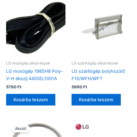
LG mosógép alkatrészek
LG szárítógép alkatrészek
LG mosógép 1985H8 Poly-
LG szárítógép bolyhszűrő
V-H ékszíj 4400EL1001A
F10/WFH/WFT
5790
Ft
5990
Ft
Kosárba teszem
Kosárba teszem
Akció!