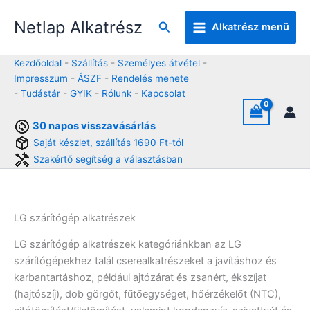
Skip
Netlap Alkatrész
to
Keresés
Alkatrész menü
content
Kezdőoldal
-
Szállítás
-
Személyes átvétel
-
Impresszum
-
ÁSZF
-
Rendelés menete
-
Tudástár
-
GYIK
-
Rólunk
-
Kapcsolat
30 napos visszavásárlás
Saját készlet, szállítás 1690 Ft-tól
Szakértő segítség a választásban
LG szárítógép alkatrészek
LG szárítógép alkatrészek kategóriánkban az LG
szárítógépekhez talál cserealkatrészeket a javításhoz és
karbantartáshoz, például ajtózárat és zsanért, ékszíjat
(hajtószíj), dob görgőt, fűtőegységet, hőérzékelőt (NTC),