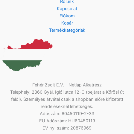
Rólunk
Kapcsolat
Fiókom
Kosár
Termékkategóriák
Fehér Zsolt E.V. - Netlap Alkatrész
Telephely: 2360 Gyál, Iglói utca 12-C (bejárat a Kőrösi út
felől). Személyes átvétel csak a shopban előre kifizetett
rendeléseknél lehetséges.
Adószám: 60450119-2-33
EU Adószám: HU60450119
EV ny. szám: 20876969