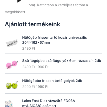
t
óra). Kattintson a kérdőjeles fotóra a
k
megoldásért.
e
z
ő
Ajánlott termékeink
r
e
:
Hűtőgép frissentartó kosár univerzális
204x162x67mm
2490
Ft
Szárítógépbe szárítógolyók 6cm rózsaszín 2db
O
C
2490
Ft
1990
Ft
r
u
i
r
Hűtőgépbe frissen tartó golyók 2db
g
r
O
C
i
e
2990
Ft
1990
Ft
r
u
n
n
i
r
a
t
Laica Fast Disk vízszűrő FD03A
g
r
l
p
myLAICA/GlasSmart
i
e
p
r