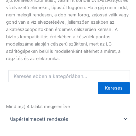
ajtótömítést/filctömítést, valamint kondenzvíz-szivattyút és
vízelvezető elemeket, típustól függően. Ha a gép nem indul,
nem melegít rendesen, a dob nem forog, zajossá válik vagy
gond van a víz elvezetésével, jellemzően ezekben az
alkatrészcsoportokban érdemes célszerűen keresni. A
biztos kompatibilitás érdekében a készülék pontos
modellszáma alapján célszerű szűkíteni, mert az LG
szárítógépeken belül is modellenként eltérhet a méret, a
rögzítés és az elektronika.
Keresés
Mind a(z) 4 találat megjelenítve