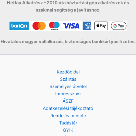
:
9
Netlap Alkatrész – 2010 óta háztartási gép alkatrészek és
9
9
szakmai segítség a javításhoz.
9
0
9
0
F
t
F
.
Hivatalos magyar vállalkozás, biztonságos bankkártyás fizetés.
t
.
Kezdőoldal
Szállítás
Személyes átvétel
Impresszum
ÁSZF
Adatkezelési tájékoztató
Rendelés menete
Tudástár
GYIK