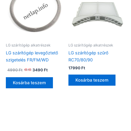
LG szárítógép alkatrészek
LG szárítógép alkatrészek
LG szárítógép levegőztető
LG szárítógép szűrő
szigetelés FR/FM/WD
RC70/80/90
Original
Current
17990
Ft
4990
Ft
3490
Ft
price
price
was:
is:
Kosárba teszem
Kosárba teszem
4990 Ft.
3490 Ft.