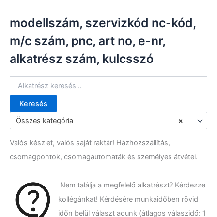
modellszám, szervizkód nc-kód,
m/c szám, pnc, art no, e-nr,
alkatrész szám, kulcsszó
Keresés
K
e
Összes kategória
×
r
e
Valós készlet, valós saját raktár! Házhozszállítás,
s
é
csomagpontok, csomagautomaták és személyes átvétel.
s
a
k
Nem találja a megfelelő alkatrészt? Kérdezze
ö
kollégánkat! Kérdésére munkaidőben rövid
v
e
időn belül választ adunk (átlagos válaszidő: 1