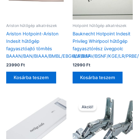
Ariston hűtőgép alkatrészek
Hotpoint hűtőgép alkatrészek
Ariston Hotpoint-Ariston
Bauknecht Hotpoint Indesit
Indesit hűtőgép
Privileg Whirlpool hűtőgép
fagyasztóajtó tömítés
fagyasztórész üvegpolc
BAAAN/BAN/BIAAA/BMBL/EBGH/WBIAA
BLF/BSFV/BSNF/KGE/LR/PRB
23990
Ft
12990
Ft
Kosárba teszem
Kosárba teszem
Akció!