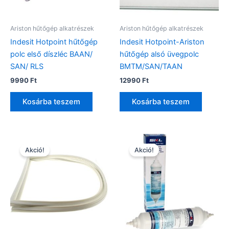
Ariston hűtőgép alkatrészek
Ariston hűtőgép alkatrészek
Indesit Hotpoint hűtőgép
Indesit Hotpoint-Ariston
polc első díszléc BAAN/
hűtőgép alsó üvegpolc
SAN/ RLS
BMTM/SAN/TAAN
9990
Ft
12990
Ft
Kosárba teszem
Kosárba teszem
Akció!
Akció!