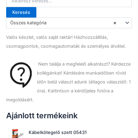
Keresés
K
e
Összes kategória
×
r
e
Valós készlet, valós saját raktár! Házhozszállítás,
s
é
csomagpontok, csomagautomaták és személyes átvétel.
s
a
k
Nem találja a megfelelő alkatrészt? Kérdezze
ö
kollégánkat! Kérdésére munkaidőben rövid
v
e
időn belül választ adunk (átlagos válaszidő: 1
t
óra). Kattintson a kérdőjeles fotóra a
k
megoldásért.
e
z
ő
Ajánlott termékeink
r
e
:
Kábelkötegelő szett 05431