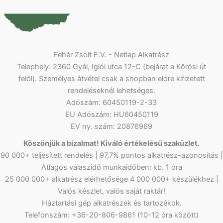
Fehér Zsolt E.V. - Netlap Alkatrész
Telephely: 2360 Gyál, Iglói utca 12-C (bejárat a Kőrösi út
felől). Személyes átvétel csak a shopban előre kifizetett
rendeléseknél lehetséges.
Adószám: 60450119-2-33
EU Adószám: HU60450119
EV ny. szám: 20876969
Köszönjük a bizalmat! Kiváló értékelésű szaküzlet.
90 000+ teljesített rendelés | 97,7% pontos alkatrész-azonosítás |
Átlagos válaszidő munkaidőben: kb. 1 óra
25 000 000+ alkatrész elérhetősége 4 000 000+ készülékhez |
Valós készlet, valós saját raktár!
Háztartási gép alkatrészek és tartozékok.
Telefonszám: +36-20-806-9861 (10-12 óra között)