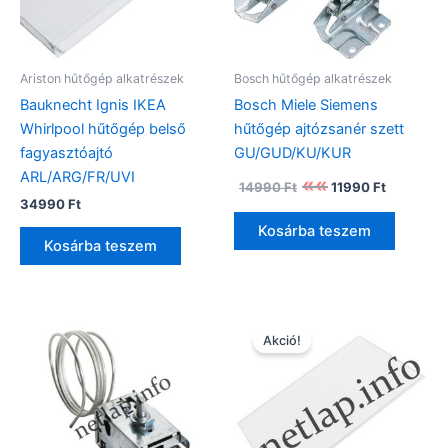
Ariston hűtőgép alkatrészek
Bosch hűtőgép alkatrészek
Bauknecht Ignis IKEA
Bosch Miele Siemens
Whirlpool hűtőgép belső
hűtőgép ajtózsanér szett
fagyasztóajtó
GU/GUD/KU/KUR
ARL/ARG/FR/UVI
Original
Current
14990
Ft
11990
Ft
price
price
34990
Ft
was:
is:
Kosárba teszem
14990 Ft.
11990 Ft.
Kosárba teszem
Akció!