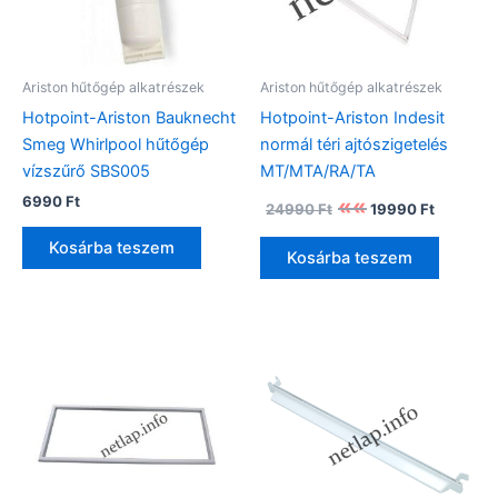
Ariston hűtőgép alkatrészek
Ariston hűtőgép alkatrészek
Hotpoint-Ariston Bauknecht
Hotpoint-Ariston Indesit
Smeg Whirlpool hűtőgép
normál téri ajtószigetelés
vízszűrő SBS005
MT/MTA/RA/TA
Original
Current
6990
Ft
24990
Ft
19990
Ft
price
price
was:
is:
Kosárba teszem
Kosárba teszem
24990 Ft.
19990 Ft