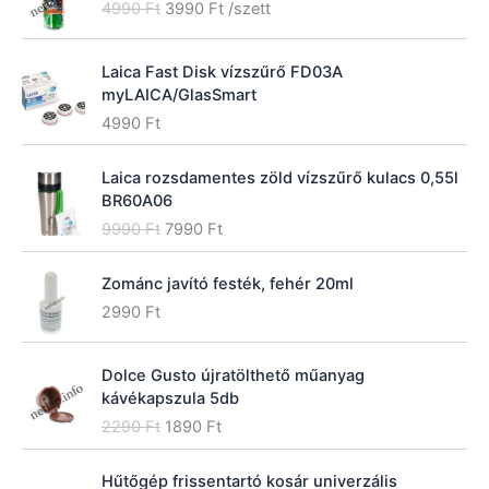
O
C
4990
Ft
3990
Ft
/szett
r
u
i
r
Laica Fast Disk vízszűrő FD03A
g
r
myLAICA/GlasSmart
i
e
n
n
4990
Ft
a
t
l
p
Laica rozsdamentes zöld vízszűrő kulacs 0,55l
p
r
BR60A06
r
i
O
C
9990
Ft
7990
Ft
i
c
r
u
c
e
i
r
e
i
Zománc javító festék, fehér 20ml
g
r
w
s
2990
Ft
i
e
a
:
n
n
s
3
a
t
:
9
Dolce Gusto újratölthető műanyag
l
p
4
9
kávékapszula 5db
p
r
9
0
O
C
2290
Ft
1890
Ft
r
i
9
r
u
i
c
0
F
i
r
c
e
Hűtőgép frissentartó kosár univerzális
t