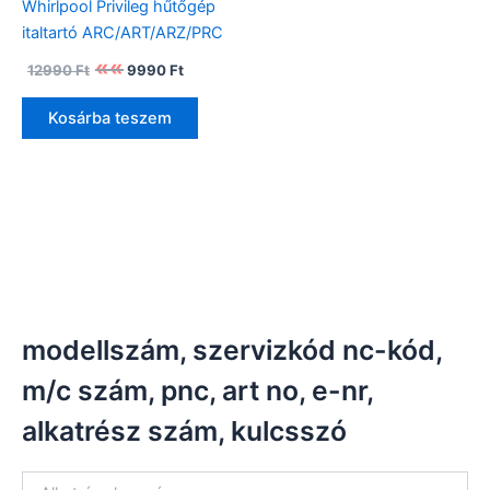
Whirlpool Privileg hűtőgép
italtartó ARC/ART/ARZ/PRC
Original
Current
12990
Ft
9990
Ft
price
price
was:
is:
Kosárba teszem
12990 Ft.
9990 Ft.
modellszám, szervizkód nc-kód,
m/c szám, pnc, art no, e-nr,
alkatrész szám, kulcsszó