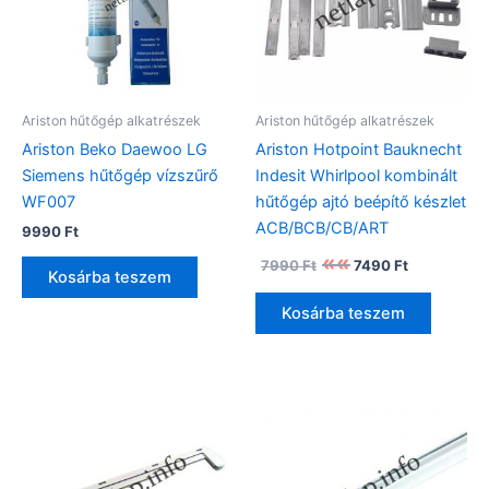
Ariston hűtőgép alkatrészek
Ariston hűtőgép alkatrészek
Ariston Beko Daewoo LG
Ariston Hotpoint Bauknecht
Siemens hűtőgép vízszűrő
Indesit Whirlpool kombinált
WF007
hűtőgép ajtó beépítő készlet
ACB/BCB/CB/ART
9990
Ft
Original
Current
7990
Ft
7490
Ft
price
price
Kosárba teszem
was:
is:
Kosárba teszem
7990 Ft.
7490 Ft.