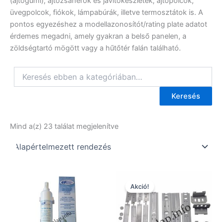
(ajtógumi), ajtózsanérok és javítókészletek, ajtópolcok,
üvegpolcok, fiókok, lámpabúrák, illetve termosztátok is. A
pontos egyezéshez a modellazonosítót/rating plate adatot
érdemes megadni, amely gyakran a belső panelen, a
zöldségtartó mögött vagy a hűtőtér falán található.
Keresés
Mind a(z) 23 találat megjelenítve
Akció!