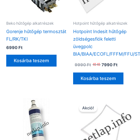
Beko hűtőgép alkatrészek
Hotpoint hűtőgép alkatrészek
Gorenje hűtőgép termosztát
Hotpoint Indesit hűtőgép
FL/RK/TKI
zöldségesfiók feletti
üvegpolc
6990
Ft
BIA/BIAA/ECOFL/FFFM/FFU/S
Kosárba teszem
Original
Current
9990
Ft
7990
Ft
price
price
was:
is:
Kosárba teszem
9990 Ft.
7990 Ft.
Akció!