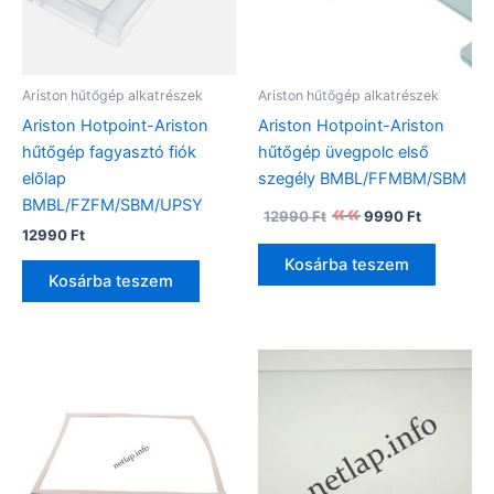
Ariston hűtőgép alkatrészek
Ariston hűtőgép alkatrészek
Ariston Hotpoint-Ariston
Ariston Hotpoint-Ariston
hűtőgép fagyasztó fiók
hűtőgép üvegpolc első
előlap
szegély BMBL/FFMBM/SBM
BMBL/FZFM/SBM/UPSY
Original
Current
12990
Ft
9990
Ft
price
price
12990
Ft
was:
is:
Kosárba teszem
12990 Ft.
9990 Ft.
Kosárba teszem