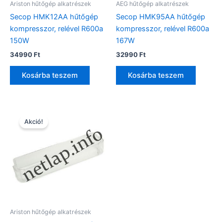
Ariston hűtőgép alkatrészek
AEG hűtőgép alkatrészek
Secop HMK12AA hűtőgép
Secop HMK95AA hűtőgép
kompresszor, relével R600a
kompresszor, relével R600a
150W
167W
34990
Ft
32990
Ft
Kosárba teszem
Kosárba teszem
Akció!
Ariston hűtőgép alkatrészek