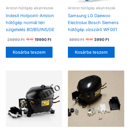
Ariston hűtőgép alkatrészek
Ariston hűtőgép alkatrészek
Indesit Hotpoint-Ariston
Samsung LG Daewoo
hűtőgép normál téri
Electrolux Bosch Siemens
szigetelés BO/BS/INS/GE
hűtőgép vízszűrő WF001
Original
Current
Original
Current
24990
Ft
19990
Ft
5990
Ft
3990
Ft
price
price
price
price
was:
is:
was:
is:
Kosárba teszem
Kosárba teszem
24990 Ft.
19990 Ft.
5990 Ft.
3990 Ft.