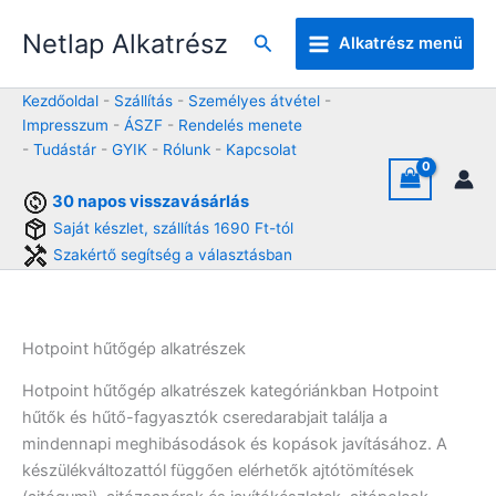
Skip
Netlap Alkatrész
to
Keresés
Alkatrész menü
content
Kezdőoldal
-
Szállítás
-
Személyes átvétel
-
Impresszum
-
ÁSZF
-
Rendelés menete
-
Tudástár
-
GYIK
-
Rólunk
-
Kapcsolat
30 napos visszavásárlás
Saját készlet, szállítás 1690 Ft-tól
Szakértő segítség a választásban
Hotpoint hűtőgép alkatrészek
Hotpoint hűtőgép alkatrészek kategóriánkban Hotpoint
hűtők és hűtő-fagyasztók cseredarabjait találja a
mindennapi meghibásodások és kopások javításához. A
készülékváltozattól függően elérhetők ajtótömítések