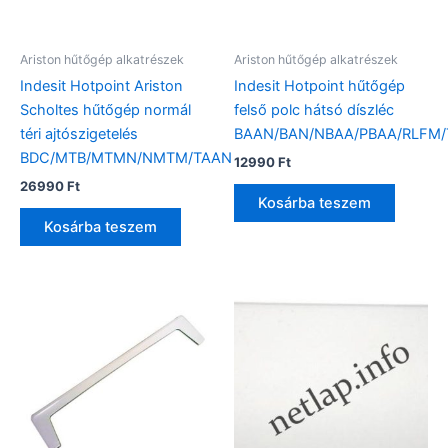
Ariston hűtőgép alkatrészek
Ariston hűtőgép alkatrészek
Indesit Hotpoint Ariston
Indesit Hotpoint hűtőgép
Scholtes hűtőgép normál
felső polc hátsó díszléc
téri ajtószigetelés
BAAN/BAN/NBAA/PBAA/RLFM
BDC/MTB/MTMN/NMTM/TAAN
12990
Ft
26990
Ft
Kosárba teszem
Kosárba teszem