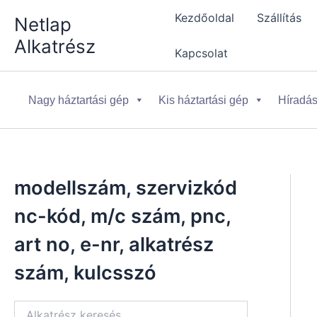
Skip
Kezdőoldal
Szállítás
Netlap
to
Alkatrész
content
Kapcsolat
Nagy háztartási gép
Kis háztartási gép
Híradás
modellszám, szervizkód
nc-kód, m/c szám, pnc,
art no, e-nr, alkatrész
szám, kulcsszó