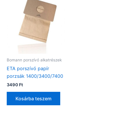
Bomann porszívó alkatrészek
ETA porszívó papír
porzsák 1400/3400/7400
3490
Ft
Kosárba teszem