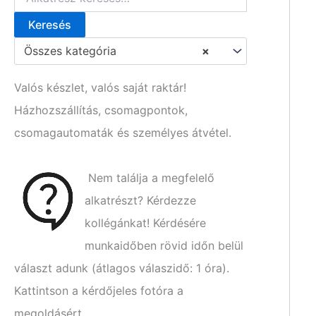
Keresés
K
e
Összes kategória
×
r
e
s
Valós készlet, valós saját raktár!
é
Házhozszállítás, csomagpontok,
s
a
csomagautomaták és személyes átvétel.
k
ö
v
Nem találja a megfelelő
e
t
alkatrészt? Kérdezze
k
kollégánkat! Kérdésére
e
z
munkaidőben rövid időn belül
ő
választ adunk (átlagos válaszidő: 1 óra).
r
e
Kattintson a kérdőjeles fotóra a
:
megoldásért.