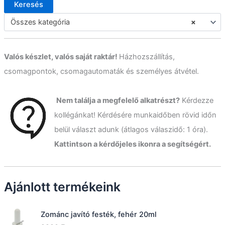
Keresés
K
e
Összes kategória
×
r
e
s
Valós készlet, valós saját raktár!
Házhozszállítás,
é
s
csomagpontok, csomagautomaták és személyes átvétel.
a
k
ö
Nem találja a megfelelő alkatrészt?
Kérdezze
v
kollégánkat! Kérdésére munkaidőben rövid időn
e
t
belül választ adunk (átlagos válaszidő: 1 óra).
k
Kattintson a kérdőjeles ikonra a segítségért.
e
z
ő
r
Ajánlott termékeink
e
:
Zománc javító festék, fehér 20ml