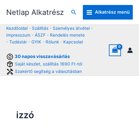
Skip
Netlap Alkatrész
to
Keresés
Alkatrész menü
content
Kezdőoldal
-
Szállítás
-
Személyes átvétel
-
Impresszum
-
ÁSZF
-
Rendelés menete
-
Tudástár
-
GYIK
-
Rólunk
-
Kapcsolat
30 napos visszavásárlás
Saját készlet, szállítás 1690 Ft-tól
Szakértő segítség a választásban
izzó