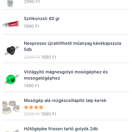
2990
Ft
Szilikonzsír 60 gr
1990
Ft
Nespresso újratölthető műanyag kávékapszula
5db
O
C
2290
Ft
1890
Ft
r
u
i
r
Vízlágyító mágnesgolyó mosógéphez és
g
r
mosogatógéphez
i
e
1490
Ft
n
n
a
t
l
p
Mosógép alá rezgéscsillapító talp kerek
p
r
r
i
O
C
2990
Ft
1990
Ft
Értékelé
s:
5.00
/
i
c
r
u
5
c
e
i
r
Hűtőgépbe frissen tartó golyók 2db
e
i