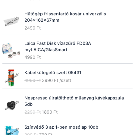
r
i
2
9
t
i
c
2
0
.
c
e
Hűtőgép frissentartó kosár univerzális
9
e
i
204x162x67mm
0
F
w
s
2490
Ft
t
a
:
F
.
s
1
t
Laica Fast Disk vízszűrő FD03A
:
8
.
myLAICA/GlasSmart
2
9
4990
Ft
2
0
9
0
F
Kábelkötegelő szett 05431
t
O
C
4990
Ft
3990
Ft
/szett
F
.
r
u
t
i
r
.
Nespresso újratölthető műanyag kávékapszula
g
r
5db
i
e
O
C
n
n
2290
Ft
1890
Ft
r
u
a
t
i
r
l
p
Színvédő 3 az 1-ben mosólap 10db
g
r
p
r
O
C
990
Ft
790
Ft