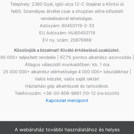
Telephely: 2360 Gyál, Iglói utca 12-C (bejárat a Kőrösi út
felől). Személyes átvétel csak a shopban előre kifizetett
rendeléseknél lehetséges.
Adószám: 60450119-2-33
EU Adószám: HU60450119
EV ny. szám: 20876969
Köszönjük a bizalmat! Kiváló értékelésű szaküzlet.
90 000+ teljesített rendelés | 97,7% pontos alkatrész-azonosítás |
Átlagos válaszidő munkaidőben: kb. 1 óra
25 000 000+ alkatrész elérhetősége 4 000 000+ készülékhez |
Valós készlet, valós saját raktár!
Háztartási gép alkatrészek és tartozékok.
Telefonszám: +36-20-806-9861 (10-12 óra között)
Kapcsolat menüpont
A webáruház további használatához és helyes
Copyright © 2026
Netlap Alkatrész
Webshopunkban az árak