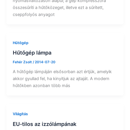
nyomásváltozáson alapul; a gép kompresszora
összesűríti a hűtőközeget, illetve ezt a sűrített,
cseppfolyós anyagot
Hűtőgép
Hűtőgép lámpa
Fehér Zsolt
/
2014-07-20
A hűtőgép lámpáján elsősorban azt értjük, amelyik
akkor gyullad fel, ha kinyitjuk az ajtaját. A modern
hűtőkben azonban több más
Világítás
EU-tilos az izzólámpának