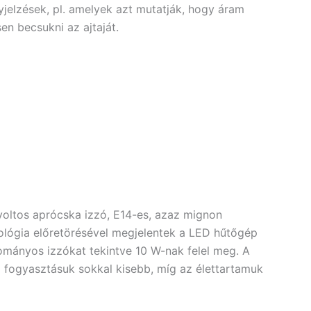
jelzések, pl. amelyek azt mutatják, hogy áram
en becsukni az ajtaját.
 voltos aprócska izzó, E14-es, azaz mignon
chnológia előretörésével megjelentek a LED hűtőgép
ományos izzókat tekintve 10 W-nak felel meg. A
a fogyasztásuk sokkal kisebb, míg az élettartamuk