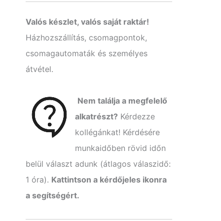
k
ö
Valós készlet, valós saját raktár!
v
Házhozszállítás, csomagpontok,
e
t
csomagautomaták és személyes
k
átvétel.
e
z
ő
r
Nem találja a megfelelő
e
alkatrészt?
Kérdezze
:
kollégánkat! Kérdésére
munkaidőben rövid időn
belül választ adunk (átlagos válaszidő:
1 óra).
Kattintson a kérdőjeles ikonra
a segítségért.