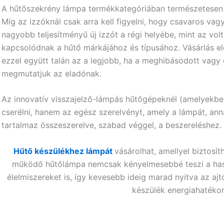
A hűtőszekrény lámpa termékkategóriában természetesen he
Míg az izzóknál csak arra kell figyelni, hogy csavaros vagy 
nagyobb teljesítményű új izzót a régi helyébe, mint az vol
kapcsolódnak a hűtő márkájához és típusához. Vásárlás elő
ezzel együtt talán az a legjobb, ha a meghibásodott vagy 
megmutatjuk az eladónak.
Az innovatív visszajelző-lámpás hűtőgépeknél (amelyekben
cserélni, hanem az egész szerelvényt, amely a lámpát, ann
tartalmaz összeszerelve, szabad véggel, a beszereléshez.
Hűtő készülékhez lámpát
vásárolhat, amellyel biztosít
működő hűtőlámpa nemcsak kényelmesebbé teszi a hasz
élelmiszereket is, így kevesebb ideig marad nyitva az ajt
készülék energiahaték