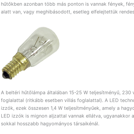
hűtőkben azonban több más ponton is vannak fények, fény
alatt van, vagy meghibásodott, esetleg elfelejtettük rendes
A beltéri hűtőlámpa általában 15-25 W teljesítményű, 230
foglalattal (ritkább esetben villás foglalattal). A LED te
izzók, ezek összesen 1,4 W teljesítményűek, amely a hagy
LED izzók is mignon aljzattal vannak ellátva, ugyanakkor 
sokkal hosszabb hagyományos társaikénál.