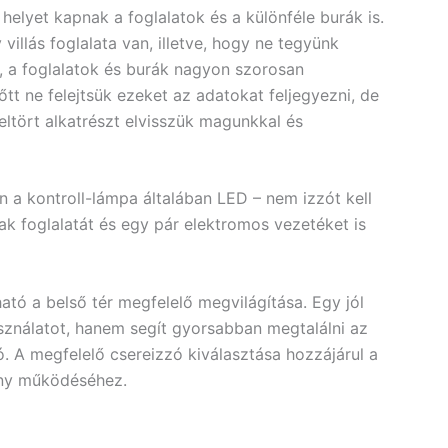
lyet kapnak a foglalatok és a különféle burák is.
villás foglalata van, illetve, hogy ne tegyünk
t, a foglalatok és burák nagyon szorosan
tt ne felejtsük ezeket az adatokat feljegyezni, de
eltört alkatrészt elvisszük magunkkal és
 a kontroll-lámpa általában LED – nem izzót kell
ak foglalatát és egy pár elektromos vezetéket is
ható a belső tér megfelelő megvilágítása. Egy jól
nálatot, hanem segít gyorsabban megtalálni az
ó. A megfelelő csereizzó kiválasztása hozzájárul a
ony működéséhez.