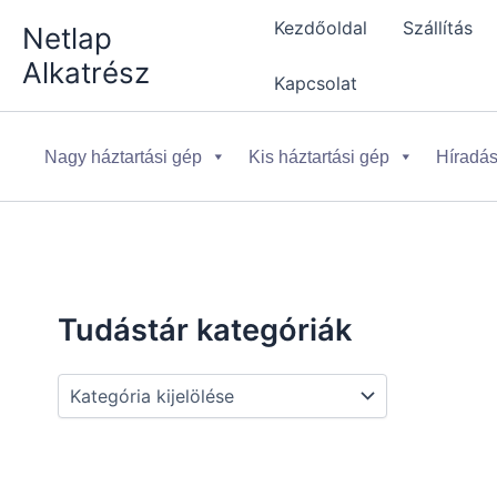
Skip
Kezdőoldal
Szállítás
Netlap
to
Alkatrész
content
Kapcsolat
Nagy háztartási gép
Kis háztartási gép
Híradás
Tudástár kategóriák
T
u
d
á
s
t