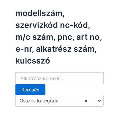
á
modellszám,
r
k
szervizkód nc-kód,
a
t
m/c szám, pnc, art no,
e
g
e-nr, alkatrész szám,
ó
r
kulcsszó
i
á
k
Keresés
K
e
Összes kategória
×
r
e
s
é
s
a