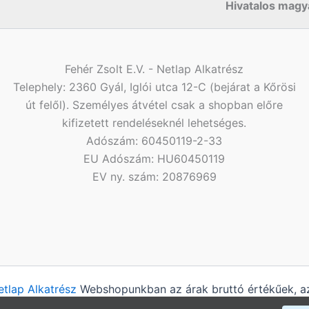
Hivatalos magya
Fehér Zsolt E.V. - Netlap Alkatrész
Telephely: 2360 Gyál, Iglói utca 12-C (bejárat a Kőrösi
út felől). Személyes átvétel csak a shopban előre
kifizetett rendeléseknél lehetséges.
Adószám: 60450119-2-33
EU Adószám: HU60450119
EV ny. szám: 20876969
etlap Alkatrész
Webshopunkban az árak bruttó értékűek, az