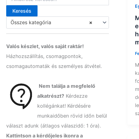
E
Keresés
K
M
e
Összes kategória
×
e
r
e
h
s
m
é
Valós készlet, valós saját raktár!
s
F
Házhozszállítás, csomagpontok,
a
k
M
csomagautomaták és személyes átvétel.
ö
k
v
f
e
Nem találja a megfelelő
t
m
k
alkatrészt?
Kérdezze
d
e
l
kollégánkat! Kérdésére
z
ő
s
munkaidőben rövid időn belül
r
e
választ adunk (átlagos válaszidő: 1 óra).
:
Kattintson a kérdőjeles ikonra a