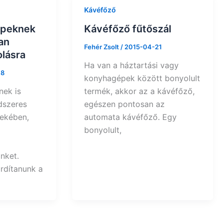
Kávéfőző
épeknek
Kávéfőző fűtőszál
an
Fehér Zsolt
/
2015-04-21
lásra
Ha van a háztartási vagy
18
konyhagépek között bonyolult
nek is
termék, akkor az a kávéfőző,
dszeres
egészen pontosan az
dekében,
automata kávéfőző. Egy
bonyolult,
nket.
rdítanunk a