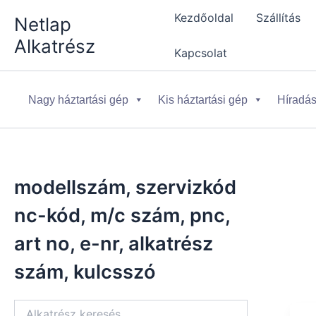
Skip
Kezdőoldal
Szállítás
Netlap
to
Alkatrész
content
Kapcsolat
Nagy háztartási gép
Kis háztartási gép
Híradás
modellszám, szervizkód
nc-kód, m/c szám, pnc,
art no, e-nr, alkatrész
szám, kulcsszó