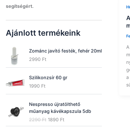
segítségért.
H
A
m
Ajánlott termékeink
F
A
Zománc javító festék, fehér 20ml
m
2990
Ft
n
g
a
Szilikonzsír 60 gr
s
1990
Ft
Nespresso újratölthető
műanyag kávékapszula 5db
O
C
2290
Ft
1890
Ft
r
u