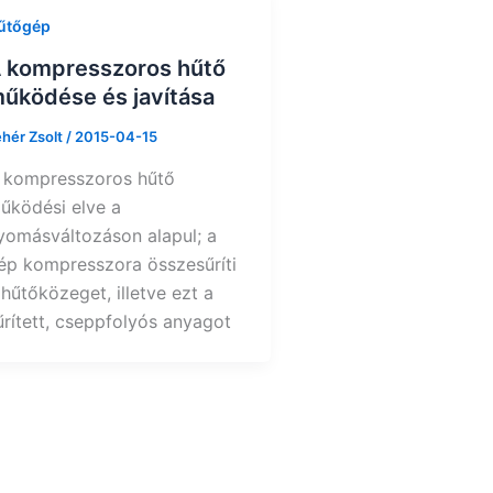
űtőgép
 kompresszoros hűtő
űködése és javítása
ehér Zsolt
/
2015-04-15
 kompresszoros hűtő
űködési elve a
yomásváltozáson alapul; a
ép kompresszora összesűríti
 hűtőközeget, illetve ezt a
űrített, cseppfolyós anyagot