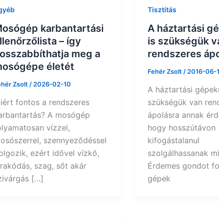
gyéb
Tisztítás
osógép karbantartási
A háztartási g
llenőrzőlista – így
is szükségük v
osszabbíthatja meg a
rendszeres ápo
osógépe életét
Fehér Zsolt
/
2016-06-
ehér Zsolt
/
2026-02-10
A háztartási gépek
iért fontos a rendszeres
szükségük van ren
arbantartás? A mosógép
ápolásra annak ér
olyamatosan vízzel,
hogy hosszútávon
osószerrel, szennyeződéssel
kifogástalanul
olgozik, ezért idővel vízkő,
szolgálhassanak mi
erakódás, szag, sőt akár
Érdemes gondot fo
zivárgás […]
gépek