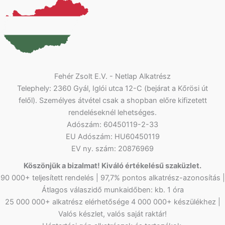
Fehér Zsolt E.V. - Netlap Alkatrész
Telephely: 2360 Gyál, Iglói utca 12-C (bejárat a Kőrösi út
felől). Személyes átvétel csak a shopban előre kifizetett
rendeléseknél lehetséges.
Adószám: 60450119-2-33
EU Adószám: HU60450119
EV ny. szám: 20876969
Köszönjük a bizalmat! Kiváló értékelésű szaküzlet.
90 000+ teljesített rendelés | 97,7% pontos alkatrész-azonosítás |
Átlagos válaszidő munkaidőben: kb. 1 óra
25 000 000+ alkatrész elérhetősége 4 000 000+ készülékhez |
Valós készlet, valós saját raktár!