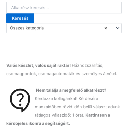
g
ó
r
Keresés
i
K
á
e
Összes kategória
×
k
r
e
s
é
s
a
k
Valós készlet, valós saját raktár!
Házhozszállítás,
ö
csomagpontok, csomagautomaták és személyes átvétel.
v
e
t
Nem találja a megfelelő alkatrészt?
k
Kérdezze kollégánkat! Kérdésére
e
z
munkaidőben rövid időn belül választ adunk
ő
(átlagos válaszidő: 1 óra).
Kattintson a
r
e
kérdőjeles ikonra a segítségért.
: