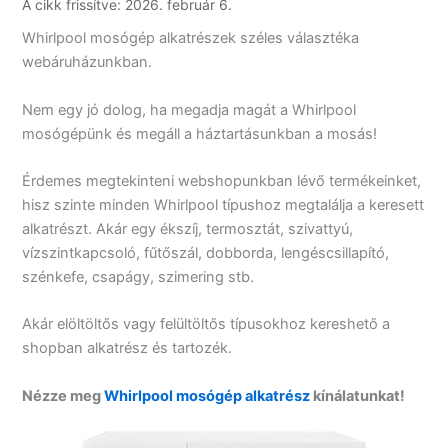
A cikk frissítve: 2026. február 6.
Whirlpool mosógép alkatrészek széles választéka
webáruházunkban.
Nem egy jó dolog, ha megadja magát a Whirlpool
mosógépünk és megáll a háztartásunkban a mosás!
Érdemes megtekinteni webshopunkban lévő termékeinket,
hisz szinte minden Whirlpool típushoz megtalálja a keresett
alkatrészt. Akár egy ékszíj, termosztát, szivattyú,
vízszintkapcsoló, fűtőszál, dobborda, lengéscsillapító,
szénkefe, csapágy, szimering stb.
Akár elöltöltős vagy felültöltős típusokhoz kereshető a
shopban alkatrész és tartozék.
Nézze meg
Whirlpool mosógép alkatrész
kínálatunkat!