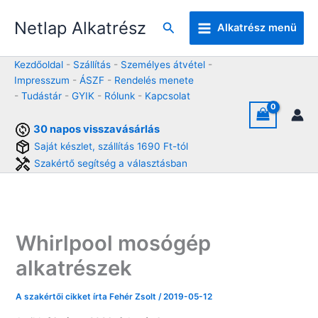
Skip
Netlap Alkatrész
to
Keresés
Alkatrész menü
content
Kezdőoldal
-
Szállítás
-
Személyes átvétel
-
Impresszum
-
ÁSZF
-
Rendelés menete
-
Tudástár
-
GYIK
-
Rólunk
-
Kapcsolat
30 napos visszavásárlás
Saját készlet, szállítás 1690 Ft-tól
Szakértő segítség a választásban
Whirlpool mosógép
alkatrészek
A szakértői cikket írta
Fehér Zsolt
/
2019-05-12