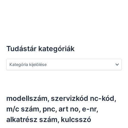
Tudástár kategóriák
T
u
d
á
s
t
á
modellszám, szervizkód nc-kód,
r
k
m/c szám, pnc, art no, e-nr,
a
alkatrész szám, kulcsszó
t
e