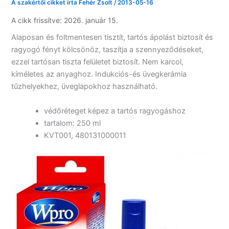
A szakértői cikket írta
Fehér Zsolt
/
2013-05-16
A cikk frissítve: 2026. január 15.
Alaposan és foltmentesen tisztít, tartós ápolást biztosít és
ragyogó fényt kölcsönöz, taszítja a szennyeződéseket,
ezzel tartósan tiszta felületet biztosít. Nem karcol,
kíméletes az anyaghoz. Indukciós-és üvegkerámia
tűzhelyekhez, üveglapokhoz használható.
védőréteget képez a tartós ragyogáshoz
tartalom: 250 ml
KVT001, 480131000011