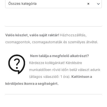
á
e
Összes kategória
×
k
r
e
s
é
s
a
k
Valós készlet, valós saját raktár!
Házhozszállítás,
ö
csomagpontok, csomagautomaták és személyes átvétel.
v
e
t
Nem találja a megfelelő alkatrészt?
k
Kérdezze kollégánkat! Kérdésére
e
z
munkaidőben rövid időn belül választ adunk
ő
(átlagos válaszidő: 1 óra).
Kattintson a
r
e
kérdőjeles ikonra a segítségért.
: