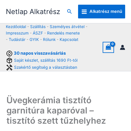
Skip
Netlap Alkatrész
to
Keresés
Alkatrész menü
content
Kezdőoldal
-
Szállítás
-
Személyes átvétel
-
Impresszum
-
ÁSZF
-
Rendelés menete
-
Tudástár
-
GYIK
-
Rólunk
-
Kapcsolat
30 napos visszavásárlás
Saját készlet, szállítás 1690 Ft-tól
Szakértő segítség a választásban
Üvegkerámia tisztító
garnitúra kaparóval –
tisztító szett tűzhelyhez