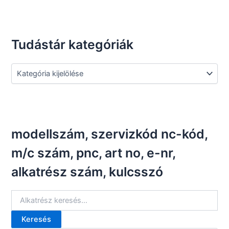
Tudástár kategóriák
T
u
d
á
s
t
á
modellszám, szervizkód nc-kód,
r
k
m/c szám, pnc, art no, e-nr,
a
alkatrész szám, kulcsszó
t
e
g
ó
r
Keresés
i
K