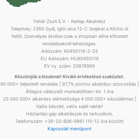
Fehér Zsolt E.V. - Netlap Alkatrész
Telephely: 2360 Gyál, Iglói utca 12-C (bejárat a Kőrösi út
felől). Személyes átvétel csak a shopban előre kifizetett
rendeléseknél lehetséges.
Adószám: 60450119-2-33
EU Adószám: HU60450119
EV ny. szám: 20876969
Köszönjük a bizalmat! Kiváló értékelésű szaküzlet.
90 000+ teljesített rendelés | 97,7% pontos alkatrész-azonosítás |
Átlagos válaszidő munkaidőben: kb. 1 óra
25 000 000+ alkatrész elérhetősége 4 000 000+ készülékhez |
Valós készlet, valós saját raktár!
Háztartási gép alkatrészek és tartozékok.
Telefonszám: +36-20-806-9861 (10-12 óra között)
Kapcsolat menüpont