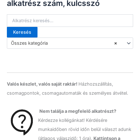
alkatrész szám, kulcsszó
t
e
g
ó
r
Keresés
i
K
á
e
Összes kategória
×
k
r
e
s
é
s
a
k
Valós készlet, valós saját raktár!
Házhozszállítás,
ö
csomagpontok, csomagautomaták és személyes átvétel.
v
e
t
Nem találja a megfelelő alkatrészt?
k
Kérdezze kollégánkat! Kérdésére
e
z
munkaidőben rövid időn belül választ adunk
ő
(átlagos válaszidő: 1 óra).
Kattintson a
r