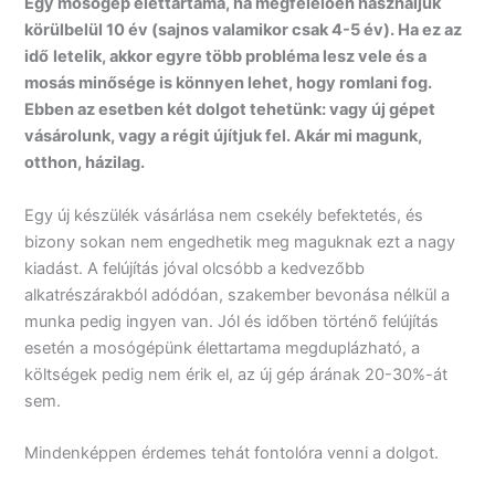
Egy mos
ó
g
é
p
é
lettartama, ha megfelelően
haszn
á
ljuk
k
ö
r
ü
lbel
ü
l 10
é
v (sajnos valamikor csak 4-5 év). Ha ez az
idő
letelik, akkor egyre t
ö
bb probl
é
ma lesz vele
é
s a
mos
á
s min
ő
s
é
ge is k
ö
nnyen lehet, hogy romlani fog.
Ebben az esetben k
é
t dolgot tehet
ü
nk: vagy
ú
j g
é
pet
v
á
s
á
rolunk, vagy a r
é
git
ú
j
í
tjuk fel. Ak
á
r mi magunk,
otthon, h
á
zilag.
Egy új készülék vásárlása nem csekély befektetés, és
bizony sokan nem engedhetik meg maguknak ezt a nagy
kiadást. A felújítás jóval olcsóbb a kedvezőbb
alkatrészárakból adódóan, szakember bevonása nélkül a
munka pedig ingyen van. Jól és időben történő felújítás
esetén a mosógépünk élettartama megduplázható, a
költségek pedig nem érik el, az új gép árának 20-30%-át
sem.
Mindenképpen érdemes tehát fontolóra venni a dolgot.