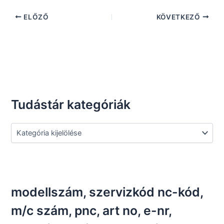
ELŐZŐ
KÖVETKEZŐ
Tudástár kategóriák
T
u
d
á
s
t
á
modellszám, szervizkód nc-kód,
r
k
m/c szám, pnc, art no, e-nr,
a