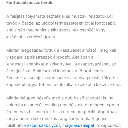
Fontosabb
összetevők:
A felújítás folyamata esztétikai és műszaki feladatokból
tevődik össze, az utóbbi természetesen jóval fontosabb,
ami a gép mechanikus alkatrészeinek cseréjét vagy
javítását-szerelését jelenti.
Miután megszabadítottuk a készüléket a háztól, meg kell
vizsgálni az alkatrészek állapotát. Általában a
lengéscsillapítókkal, a szivattyúval, a csapágyazással, az
ékszíjjal és a tömítésekkel lehetnek a fő problémák.
Ezeknek a cseréje szerencsére viszonylag olcsó, főleg ha
kapunk utángyártott változatú alkatrészeket a készülékhez.
Mindenképpen nézzük meg a dob belső állapotát is, ha
sok rajta a karcolás esetleg repedés, akkor mindenképpen
érdemes ezt is cserélni, hiszen nem megfelelő állapotban
még a benne lévő ruhák is rongálódhatnak. A gépen
található
vízszintszabályzót
,
mágnesszelepet
, főkapcsolót,