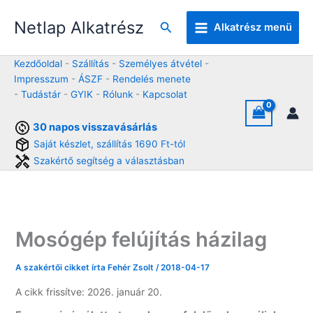
Skip
Netlap Alkatrész
to
Keresés
Alkatrész menü
content
Kezdőoldal
-
Szállítás
-
Személyes átvétel
-
Impresszum
-
ÁSZF
-
Rendelés menete
-
Tudástár
-
GYIK
-
Rólunk
-
Kapcsolat
30 napos visszavásárlás
Saját készlet, szállítás 1690 Ft-tól
Szakértő segítség a választásban
Mosógép felújítás házilag
A szakértői cikket írta
Fehér Zsolt
/
2018-04-17
A cikk frissítve: 2026. január 20.