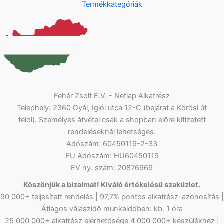
Termékkategóriák
Fehér Zsolt E.V. - Netlap Alkatrész
Telephely: 2360 Gyál, Iglói utca 12-C (bejárat a Kőrösi út
felől). Személyes átvétel csak a shopban előre kifizetett
rendeléseknél lehetséges.
Adószám: 60450119-2-33
EU Adószám: HU60450119
EV ny. szám: 20876969
Köszönjük a bizalmat! Kiváló értékelésű szaküzlet.
90 000+ teljesített rendelés | 97,7% pontos alkatrész-azonosítás |
Átlagos válaszidő munkaidőben: kb. 1 óra
25 000 000+ alkatrész elérhetősége 4 000 000+ készülékhez |