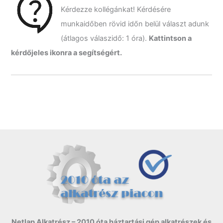
k
Kérdezze kollégánkat! Kérdésére
e
z
munkaidőben rövid időn belül választ adunk
ő
(átlagos válaszidő: 1 óra).
Kattintson a
r
e
kérdőjeles ikonra a segítségért.
:
Netlap Alkatrész – 2010 óta háztartási gép alkatrészek és