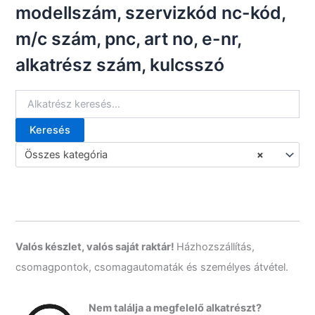
á
modellszám, szervizkód nc-kód,
r
k
m/c szám, pnc, art no, e-nr,
a
alkatrész szám, kulcsszó
t
e
g
ó
r
Keresés
i
K
á
e
Összes kategória
×
k
r
e
s
é
s
a
k
Valós készlet, valós saját raktár!
Házhozszállítás,
ö
csomagpontok, csomagautomaták és személyes átvétel.
v
e
t
Nem találja a megfelelő alkatrészt?