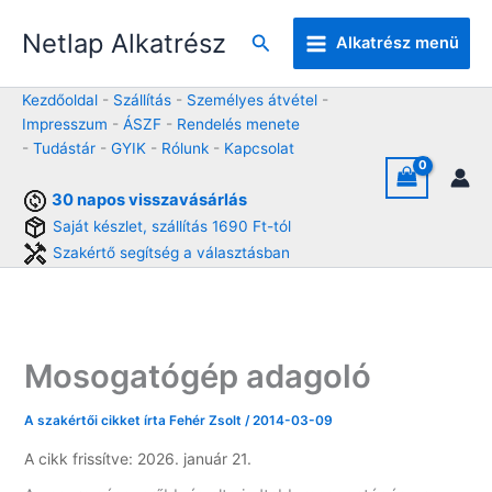
Skip
Netlap Alkatrész
to
Keresés
Alkatrész menü
content
Kezdőoldal
-
Szállítás
-
Személyes átvétel
-
Impresszum
-
ÁSZF
-
Rendelés menete
-
Tudástár
-
GYIK
-
Rólunk
-
Kapcsolat
30 napos visszavásárlás
Saját készlet, szállítás 1690 Ft-tól
Szakértő segítség a választásban
Mosogatógép adagoló
A szakértői cikket írta
Fehér Zsolt
/
2014-03-09
A cikk frissítve: 2026. január 21.