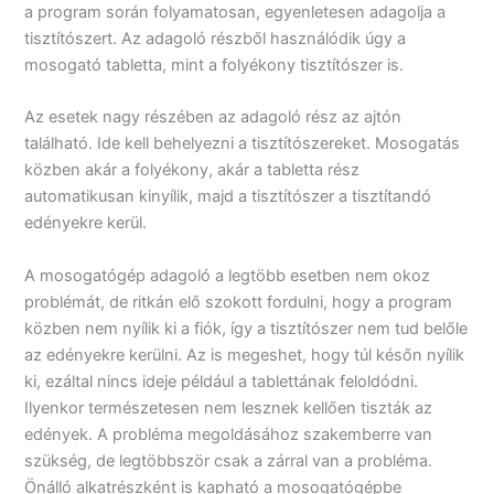
a program során folyamatosan, egyenletesen adagolja a
tisztítószert. Az adagoló részből használódik úgy a
mosogató tabletta, mint a folyékony tisztítószer is.
Az esetek nagy részében az adagoló rész az ajtón
található. Ide kell behelyezni a tisztítószereket. Mosogatás
közben akár a folyékony, akár a tabletta rész
automatikusan kinyílik, majd a tisztítószer a tisztítandó
edényekre kerül.
A mosogatógép adagoló a legtöbb esetben nem okoz
problémát, de ritkán elő szokott fordulni, hogy a program
közben nem nyílik ki a fiók, így a tisztítószer nem tud belőle
az edényekre kerülni. Az is megeshet, hogy túl későn nyílik
ki, ezáltal nincs ideje például a tablettának feloldódni.
Ilyenkor természetesen nem lesznek kellően tiszták az
edények. A probléma megoldásához szakemberre van
szükség, de legtöbbször csak a zárral van a probléma.
Önálló alkatrészként is kapható a mosogatógépbe