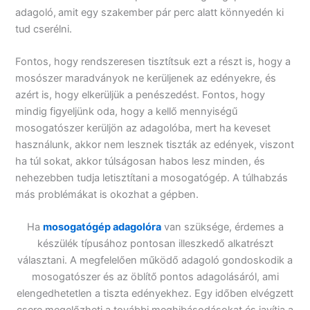
adagoló,
amit egy szakember pár perc alatt könnyedén ki
tud cserélni.
Fontos, hogy rendszeresen tisztítsuk ezt a részt is, hogy a
mosószer maradványok ne kerüljenek az edényekre, és
azért is, hogy elkerüljük a penészedést. Fontos, hogy
mindig figyeljünk oda, hogy a kellő mennyiségű
mosogatószer kerüljön az adagolóba, mert ha keveset
használunk, akkor nem lesznek tiszták az edények, viszont
ha túl sokat, akkor túlságosan habos lesz minden, és
nehezebben tudja letisztítani a mosogatógép. A túlhabzás
más problémákat is okozhat a gépben.
Ha
mosogatógép adagolóra
van szüksége, érdemes a
készülék típusához pontosan illeszkedő alkatrészt
választani. A megfelelően működő adagoló gondoskodik a
mosogatószer és az öblítő pontos adagolásáról, ami
elengedhetetlen a tiszta edényekhez. Egy időben elvégzett