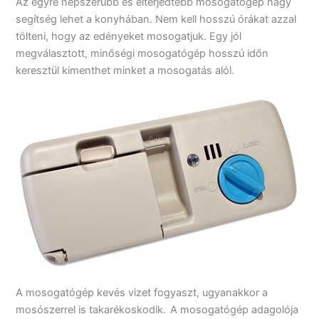
Az egyre népszerűbb és elterjedtebb mosogatógép nagy
segítség lehet a konyhában. Nem kell hosszú órákat azzal
tölteni, hogy az edényeket mosogatjuk. Egy jól
megválasztott, minőségi mosogatógép hosszú időn
keresztül kimenthet minket a mosogatás alól.
A mosogatógép kevés vizet fogyaszt, ugyanakkor a
mosószerrel is takarékoskodik.
A mosogatógép adagolója