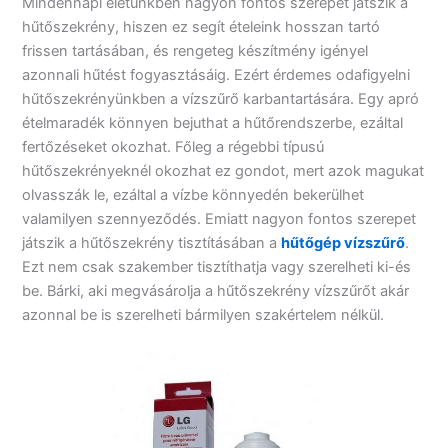
Mindennapi életünkben nagyon fontos szerepet játszik a
hűtőszekrény, hiszen ez segít ételeink hosszan tartó
frissen tartásában, és rengeteg készítmény igényel
azonnali hűtést fogyasztásáig. Ezért érdemes odafigyelni
hűtőszekrényünkben a vízszűrő karbantartására. Egy apró
ételmaradék könnyen bejuthat a hűtőrendszerbe, ezáltal
fertőzéseket okozhat. Főleg a régebbi típusú
hűtőszekrényeknél okozhat ez gondot, mert azok magukat
olvasszák le, ezáltal a vízbe könnyedén bekerülhet
valamilyen szennyeződés. Emiatt nagyon fontos szerepet
játszik a hűtőszekrény tisztításában a
hűtőgép vízszűrő
.
Ezt nem csak szakember tisztíthatja vagy szerelheti ki-és
be. Bárki, aki megvásárolja a hűtőszekrény vízszűrőt akár
azonnal be is szerelheti bármilyen szakértelem nélkül.