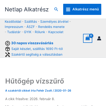
Skip
Netlap Alkatrész
to
Keresés
Alkatrész menü
content
Kezdőoldal
-
Szállítás
-
Személyes átvétel
-
Impresszum
-
ÁSZF
-
Rendelés menete
-
Tudástár
-
GYIK
-
Rólunk
-
Kapcsolat
30 napos visszavásárlás
Saját készlet, szállítás 1690 Ft-tól
Szakértő segítség a választásban
Hűtőgép vízszűrő
A szakértői cikket írta
Fehér Zsolt
/
2020-01-26
A cikk frissítve: 2026. február 8.