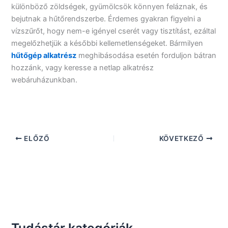
különböző zöldségek, gyümölcsök könnyen feláznak, és
bejutnak a hűtőrendszerbe. Érdemes gyakran figyelni a
vízszűrőt, hogy nem-e igényel cserét vagy tisztítást, ezáltal
megelőzhetjük a későbbi kellemetlenségeket. Bármilyen
hűtőgép alkatrész
meghibásodása esetén forduljon bátran
hozzánk, vagy keresse a netlap alkatrész
webáruházunkban.
ELŐZŐ
KÖVETKEZŐ
Tudástár kategóriák