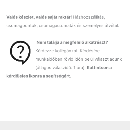
s
a
k
Valós készlet, valós saját raktár!
Házhozszállítás,
ö
csomagpontok, csomagautomaták és személyes átvétel.
v
e
t
Nem találja a megfelelő alkatrészt?
k
Kérdezze kollégánkat! Kérdésére
e
z
munkaidőben rövid időn belül választ adunk
ő
(átlagos válaszidő: 1 óra).
Kattintson a
r
e
kérdőjeles ikonra a segítségért.
: