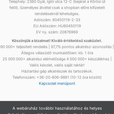
Telephely: 2360 Gyál, Iglói utca 12-C (bejárat a Kőrösi út
felől). Személyes átvétel csak a shopban előre kifizetett
rendeléseknél lehetséges.
Adószám: 60450119-2-33
EU Adószám: HU60450119
EV ny. szám: 20876969
Köszönjük a bizalmat! Kiváló értékelésű szaküzlet.
90 000+ teljesített rendelés | 97,7% pontos alkatrész-azonosítás |
Átlagos válaszidő munkaidőben: kb. 1 óra
25 000 000+ alkatrész elérhetősége 4 000 000+ készülékhez |
Valós készlet, valós saját raktár!
Háztartási gép alkatrészek és tartozékok.
Telefonszám: +36-20-806-9861 (10-12 óra között)
Kapcsolat menüpont
A webáruház további használatához és helyes
Copyright © 2026
Netlap Alkatrész
Webshopunkban az árak