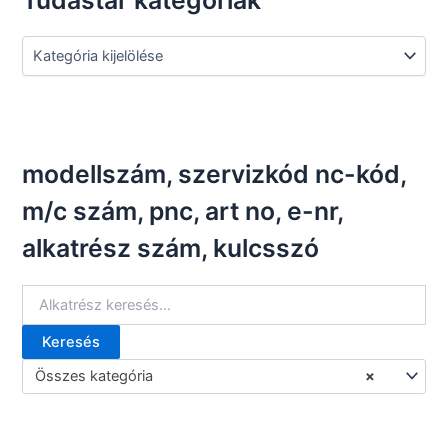
T
u
d
á
s
t
á
modellszám, szervizkód nc-kód,
r
k
m/c szám, pnc, art no, e-nr,
a
alkatrész szám, kulcsszó
t
e
g
ó
r
Keresés
i
K
á
e
Összes kategória
×
k
r
e
s
é