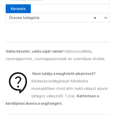
r
Keresés
i
K
á
e
Összes kategória
×
k
r
e
s
é
s
a
k
Valós készlet, valós saját raktár!
Házhozszállítás,
ö
csomagpontok, csomagautomaták és személyes átvétel.
v
e
t
Nem találja a megfelelő alkatrészt?
k
Kérdezze kollégánkat! Kérdésére
e
z
munkaidőben rövid időn belül választ adunk
ő
(átlagos válaszidő: 1 óra).
Kattintson a
r
e
kérdőjeles ikonra a segítségért.
: