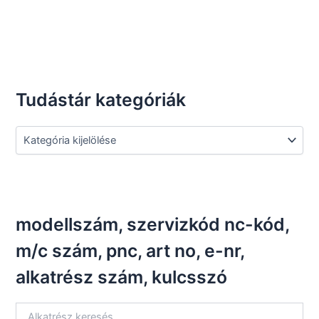
Tudástár kategóriák
T
u
d
á
s
t
á
modellszám, szervizkód nc-kód,
r
k
m/c szám, pnc, art no, e-nr,
a
alkatrész szám, kulcsszó
t
e
g
ó