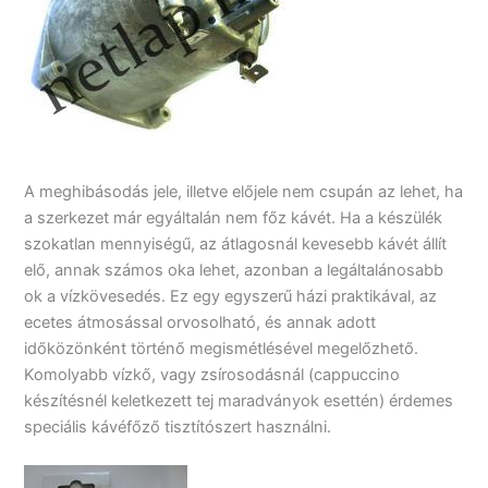
A meghibásodás jele, illetve előjele nem csupán az lehet, ha
a szerkezet már egyáltalán nem főz kávét. Ha a készülék
szokatlan mennyiségű, az átlagosnál kevesebb kávét állít
elő, annak számos oka lehet, azonban a legáltalánosabb
ok a vízkövesedés. Ez egy egyszerű házi praktikával, az
ecetes átmosással orvosolható, és annak adott
időközönként történő megismétlésével megelőzhető.
Komolyabb vízkő, vagy zsírosodásnál (cappuccino
készítésnél keletkezett tej maradványok esettén) érdemes
speciális kávéfőző tisztítószert használni.