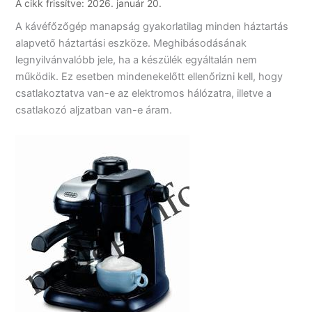
A cikk frissítve: 2026. január 20.
A kávéfőzőgép manapság gyakorlatilag minden háztartás
alapvető háztartási eszköze. Meghibásodásának
legnyilvánvalóbb jele, ha a készülék egyáltalán nem
működik. Ez esetben mindenekelőtt ellenőrizni kell, hogy
csatlakoztatva van-e az elektromos hálózatra, illetve a
csatlakozó aljzatban van-e áram.