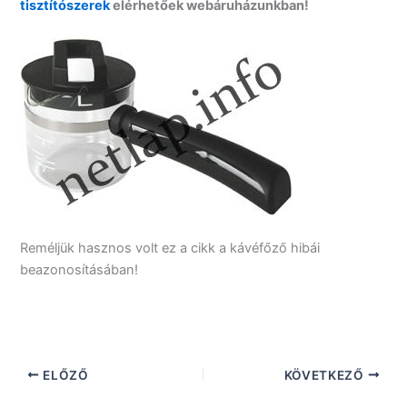
tisztítószerek
elérhetőek webáruházunkban!
Reméljük hasznos volt ez a cikk a kávéfőző hibái
beazonosításában!
ELŐZŐ
KÖVETKEZŐ