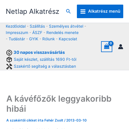
Skip
Netlap Alkatrész
to
Keresés
Alkatrész menü
content
Kezdőoldal
-
Szállítás
-
Személyes átvétel
-
Impresszum
-
ÁSZF
-
Rendelés menete
-
Tudástár
-
GYIK
-
Rólunk
-
Kapcsolat
30 napos visszavásárlás
Saját készlet, szállítás 1690 Ft-tól
Szakértő segítség a választásban
A kávéfőzők leggyakoribb
hibái
A szakértői cikket írta
Fehér Zsolt
/
2013-03-10