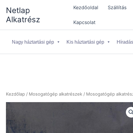
Skip
Kezdőoldal
Szállítás
Netlap
to
Alkatrész
content
Kapcsolat
Nagy háztartási gép
Kis háztartási gép
Híradás
Kezdőlap
/
Mosogatógép alkatrészek
/
Mosogatógép alkatrész