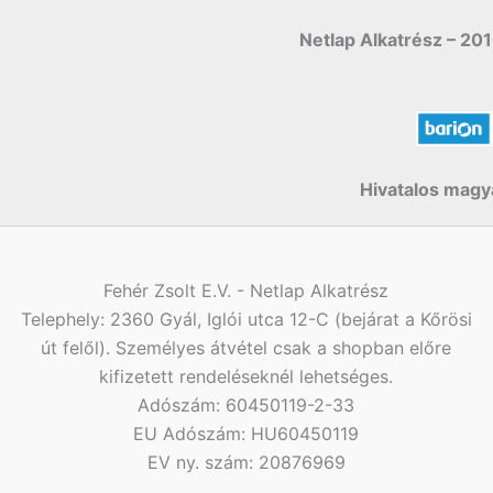
Netlap Alkatrész – 201
Hivatalos magya
Fehér Zsolt E.V. - Netlap Alkatrész
Telephely: 2360 Gyál, Iglói utca 12-C (bejárat a Kőrösi
út felől). Személyes átvétel csak a shopban előre
kifizetett rendeléseknél lehetséges.
Adószám: 60450119-2-33
EU Adószám: HU60450119
EV ny. szám: 20876969