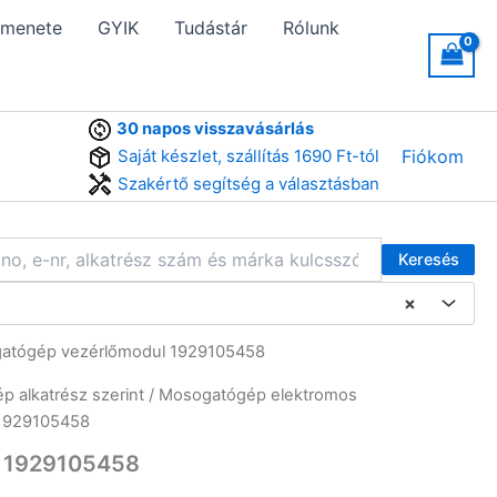
 menete
GYIK
Tudástár
Rólunk
30 napos visszavásárlás
Saját készlet, szállítás 1690 Ft-tól
Fiókom
Szakértő segítség a választásban
Keresés
×
gatógép vezérlőmodul 1929105458
 alkatrész szerint
/
Mosogatógép elektromos
 1929105458
l 1929105458