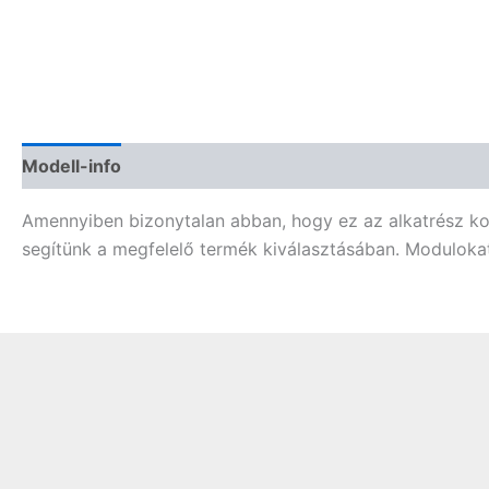
Modell-info
Termékbiztonság
Vélemények (0)
Amennyiben bizonytalan abban, hogy ez az alkatrész komp
segítünk a megfelelő termék kiválasztásában. Modulokat