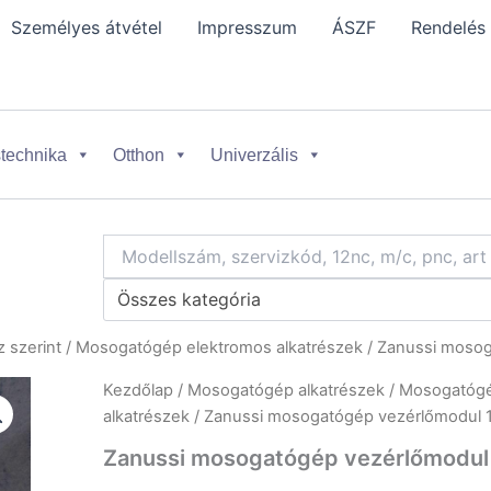
Személyes átvétel
Impresszum
ÁSZF
Rendelés
technika
Otthon
Univerzális
Összes kategória
 szerint
/
Mosogatógép elektromos alkatrészek
/ Zanussi moso
Kezdőlap
/
Mosogatógép alkatrészek
/
Mosogatógép
alkatrészek
/ Zanussi mosogatógép vezérlőmodul
Zanussi mosogatógép vezérlőmodu