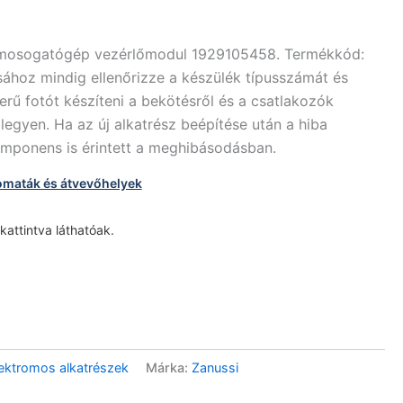
 mosogatógép vezérlőmodul 1929105458. Termékkód:
sához mindig ellenőrizze a készülék típusszámát és
zerű fotót készíteni a bekötésről és a csatlakozók
legyen. Ha az új alkatrész beépítése után a hiba
komponens is érintett a meghibásodásban.
omaták és átvevőhelyek
 kattintva láthatóak.
ktromos alkatrészek
Márka:
Zanussi