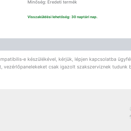
Minőség: Eredeti termék
Visszaküldési lehetőség: 30 naptári nap.
atibilis‑e készülékével, kérjük, lépjen kapcsolatba ügyfé
, vezérlőpanelekeket csak igazolt szakszerviznek tudunk b