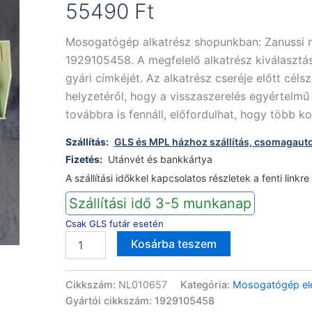
55490
Ft
Mosogatógép alkatrész shopunkban: Zanussi
1929105458. A megfelelő alkatrész kiválasztá
gyári címkéjét. Az alkatrész cseréje előtt céls
helyzetéről, hogy a visszaszerelés egyértelmű 
továbbra is fennáll, előfordulhat, hogy több 
Szállítás:
GLS és MPL házhoz szállítás, csomagaut
Fizetés:
Utánvét és bankkártya
A szállítási időkkel kapcsolatos részletek a fenti linkre
Szállítási idő 3-5 munkanap
Csak GLS futár esetén
Zanussi
Alternative:
Kosárba teszem
mosogatógép
vezérlőmodul
1929105458
Cikkszám:
NL010657
Kategória:
Mosogatógép ele
mennyiség
Gyártói cikkszám: 1929105458