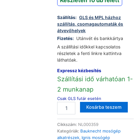
Készleten 10 db felett
Szállítás:
GLS és MPL házhoz
szállítás, csomagautomaták és
átvevőhelyek
Fizetés:
Utánvét és bankkártya
A szállítási időkkel kapcsolatos
részletek a fenti linkre kattintva
láthatóak.
Expressz kézbesítés
Szállítási idő várhatóan 1-
2 munkanap
Csak GLS futár esetén
Whirlpool
Altern
Kosárba teszem
mosógép
1236J4EL,1242JMA
Poly-
Cikkszám:
NL000359
V-
Kategóriák:
Bauknecht mosógép
J,
alkatrészek
,
Ignis mosógép