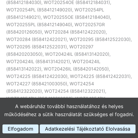
A webáruház további használatához és helyes
működéséhez a sütik használatát szükséges el fogadni.
Elfogadom
Adatkezelési Tájékoztató Elolvasása