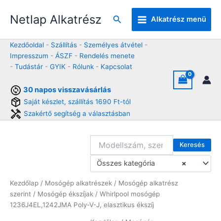
Skip
Netlap Alkatrész
to
Keresés
Alkatrész menü
content
Kezdőoldal
-
Szállítás
-
Személyes átvétel
-
Impresszum
-
ÁSZF
-
Rendelés menete
-
Tudástár
-
GYIK
-
Rólunk
-
Kapcsolat
30 napos visszavásárlás
Saját készlet, szállítás 1690 Ft-tól
Szakértő segítség a választásban
Keresés
Összes kategória
×
Kezdőlap
/
Mosógép alkatrészek
/
Mosógép alkatrész
szerint
/
Mosógép ékszíjak
/ Whirlpool mosógép
1236J4EL,1242JMA Poly-V-J, elasztikus ékszíj