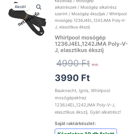
Kezdőlap
/
Mosógép
Akció!
alkatrészek
/
Mosógép alkatrész
szerint
/
Mosógép ékszíjak
/ Whirlpool
mosógép 1236J4EL,1242JMA Poly-V-
J, elasztikus ékszíj
Whirlpool mosógép
1236J4EL,1242JMA Poly-V-
J, elasztikus ékszíj
Original
4990
Ft
Current
price
3990
Ft
price
was:
Bauknecht, Ignis, Whirlpool
mosógépekhez
is:
4990 Ft.
1236J4EL,1242JMA Poly-V-J,
elasztikus ékszíj. Gyári alkatrész!
3990 Ft.
Saját raktárkészlet: