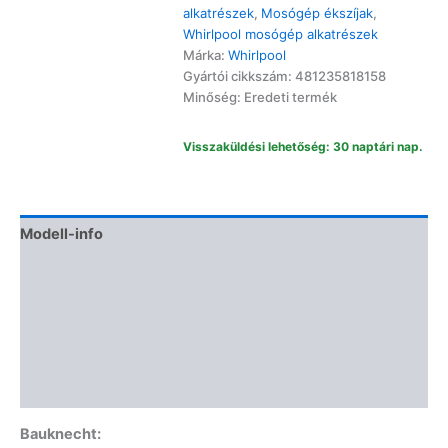
elasztikus
alkatrészek
,
Mosógép ékszíjak
,
ékszíj
Whirlpool mosógép alkatrészek
mennyiség
Márka:
Whirlpool
Gyártói cikkszám: 481235818158
Minőség: Eredeti termék
Visszaküldési lehetőség: 30 naptári nap.
Modell-info
Gyártói cikkszámok
Termékbiztonság
Kapcsolódó termékek
Vélemények (0)
Bauknecht: