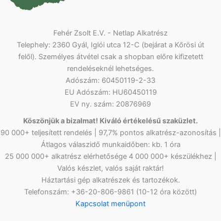
Fehér Zsolt E.V. - Netlap Alkatrész
Telephely: 2360 Gyál, Iglói utca 12-C (bejárat a Kőrösi út
felől). Személyes átvétel csak a shopban előre kifizetett
rendeléseknél lehetséges.
Adószám: 60450119-2-33
EU Adószám: HU60450119
EV ny. szám: 20876969
Köszönjük a bizalmat! Kiváló értékelésű szaküzlet.
90 000+ teljesített rendelés | 97,7% pontos alkatrész-azonosítás |
Átlagos válaszidő munkaidőben: kb. 1 óra
25 000 000+ alkatrész elérhetősége 4 000 000+ készülékhez |
Valós készlet, valós saját raktár!
Háztartási gép alkatrészek és tartozékok.
Telefonszám: +36-20-806-9861 (10-12 óra között)
Kapcsolat menüpont