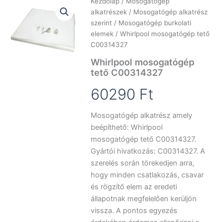
Kezdőlap
/
Mosogatógép
alkatrészek
/
Mosogatógép alkatrész
szerint
/
Mosogatógép burkolati
elemek
/ Whirlpool mosogatógép tető
C00314327
Whirlpool mosogatógép
tető C00314327
60290
Ft
Mosogatógép alkatrész amely
beépíthető: Whirlpool
mosogatógép tető C00314327.
Gyártói hivatkozás: C00314327. A
szerelés során törekedjen arra,
hogy minden csatlakozás, csavar
és rögzítő elem az eredeti
állapotnak megfelelően kerüljön
vissza. A pontos egyezés