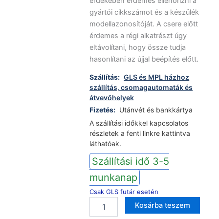
érdekében érdemes ellenőrizni a
gyártói cikkszámot és a készülék
modellazonosítóját. A csere előtt
érdemes a régi alkatrészt úgy
eltávolítani, hogy össze tudja
hasonlítani az újjal beépítés előtt.
Szállítás:
GLS és MPL házhoz
szállítás, csomagautomaták és
átvevőhelyek
Fizetés:
Utánvét és bankkártya
A szállítási időkkel kapcsolatos
részletek a fenti linkre kattintva
láthatóak.
Szállítási idő 3-5
munkanap
Csak GLS futár esetén
Whirlpool
Altern
Kosárba teszem
mosogatógép