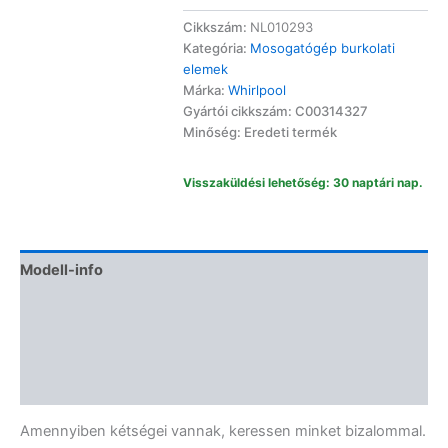
tető
C00314327
Cikkszám:
NL010293
mennyiség
Kategória:
Mosogatógép burkolati
elemek
Márka:
Whirlpool
Gyártói cikkszám: C00314327
Minőség: Eredeti termék
Visszaküldési lehetőség: 30 naptári nap.
Modell-info
Gyártói cikkszámok
Termékbiztonság
Vélemények (0)
Amennyiben kétségei vannak, keressen minket bizalommal.