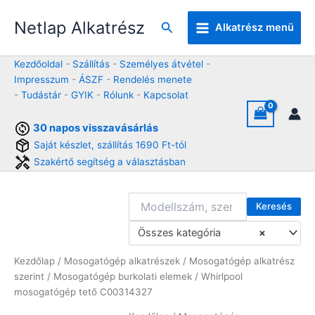
Skip
Netlap Alkatrész
to
Keresés
Alkatrész menü
content
Kezdőoldal
-
Szállítás
-
Személyes átvétel
-
Impresszum
-
ÁSZF
-
Rendelés menete
-
Tudástár
-
GYIK
-
Rólunk
-
Kapcsolat
30 napos visszavásárlás
Saját készlet, szállítás 1690 Ft-tól
Szakértő segítség a választásban
Keresés
Összes kategória
×
Kezdőlap
/
Mosogatógép alkatrészek
/
Mosogatógép alkatrész
szerint
/
Mosogatógép burkolati elemek
/ Whirlpool
mosogatógép tető C00314327