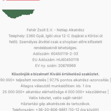
Fehér Zsolt E.V. - Netlap Alkatrész
Telephely: 2360 Gyál, Iglói utca 12-C (bejárat a Kőrösi út
felől). Személyes átvétel csak a shopban előre kifizetett
rendeléseknél lehetséges.
Adószám: 60450119-2-33
EU Adószám: HU60450119
EV ny. szám: 20876969
Köszönjük a bizalmat! Kiváló értékelésű szaküzlet.
90 000+ teljesített rendelés | 97,7% pontos alkatrész-azonosítás |
Átlagos válaszidő munkaidőben: kb. 1 óra
25 000 000+ alkatrész elérhetősége 4 000 000+ készülékhez |
Valós készlet, valós saját raktár!
Háztartási gép alkatrészek és tartozékok.
Telefonszám: +36-20-806-9861 (10-12 óra között)