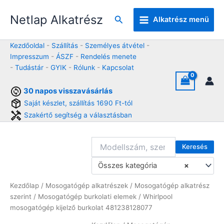
Skip
Netlap Alkatrész
to
Keresés
Alkatrész menü
content
Kezdőoldal
-
Szállítás
-
Személyes átvétel
-
Impresszum
-
ÁSZF
-
Rendelés menete
-
Tudástár
-
GYIK
-
Rólunk
-
Kapcsolat
30 napos visszavásárlás
Saját készlet, szállítás 1690 Ft-tól
Szakértő segítség a választásban
Keresés
Összes kategória
×
Kezdőlap
/
Mosogatógép alkatrészek
/
Mosogatógép alkatrész
szerint
/
Mosogatógép burkolati elemek
/ Whirlpool
mosogatógép kijelző burkolat 481238128077