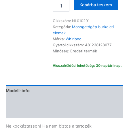
Whirlpool
Altern
Kosárba teszem
mosogatógép
kijelző
burkolat
Cikkszám:
NL010291
481238128077
Kategória:
Mosogatógép burkolati
mennyiség
elemek
Márka:
Whirlpool
Gyártói cikkszám: 481238128077
Minőség: Eredeti termék
Visszaküldési lehetőség: 30 naptári nap.
Modell-info
Termékbiztonság
Vélemények (0)
Ne kockáztasson! Ha nem biztos a tartozék