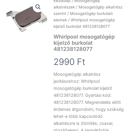
Kezdőlap
/
Mosogatógép
alkatrészek
/
Mosogatógép alkatrész
szerint
/
Mosogatógép burkolati
elemek
/ Whirlpool mosogatógép
kijelző burkolat 481238128077
Whirlpool mosogatógép
kijelző burkolat
481238128077
2990
Ft
Mosogatógép alkatrész
javításokhoz: Whirlpool
mosogatógép burkolat kijelző
481238128077. Gyártási kód:
481238128077. Megrendelés előtt
érdemes átgondolni, hogy szükség
lehet-e több kapcsolódó
alkatrészre is (tömítés, csavar,
rögzítőelem). A termékfotók