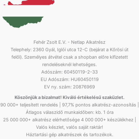
Fehér Zsolt E.V. - Netlap Alkatrész
Telephely: 2360 Gyál, Iglói utca 12-C (bejárat a Kőrösi út
felől). Személyes átvétel csak a shopban előre kifizetett
rendeléseknél lehetséges.
Adószám: 60450119-2-33
EU Adószám: HU60450119
EV ny. szám: 20876969
Köszönjük a bizalmat! Kiváló értékelésű szaküzlet.
90 000+ teljesített rendelés | 97,7% pontos alkatrész-azonosítás |
Átlagos válaszidő munkaidőben: kb. 1 óra
25 000 000+ alkatrész elérhetősége 4 000 000+ készülékhez |
Valós készlet, valós saját raktár!
Háztartási gép alkatrészek és tartozékok.