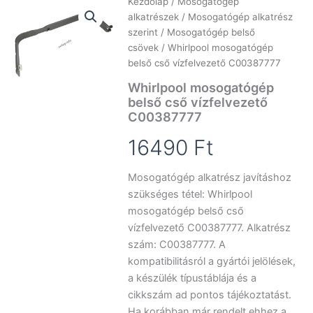
Kezdőlap
/
Mosogatógép
alkatrészek
/
Mosogatógép alkatrész
szerint
/
Mosogatógép belső
csövek
/ Whirlpool mosogatógép
belső cső vízfelvezető C00387777
Whirlpool mosogatógép
belső cső vízfelvezető
C00387777
16490
Ft
Mosogatógép alkatrész javításhoz
szükséges tétel: Whirlpool
mosogatógép belső cső
vízfelvezető C00387777. Alkatrész
szám: C00387777. A
kompatibilitásról a gyártói jelölések,
a készülék típustáblája és a
cikkszám ad pontos tájékoztatást.
Ha korábban már rendelt ehhez a