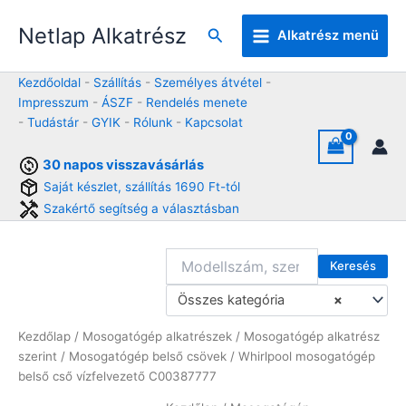
Skip
Netlap Alkatrész
to
Keresés
Alkatrész menü
content
Kezdőoldal
-
Szállítás
-
Személyes átvétel
-
Impresszum
-
ÁSZF
-
Rendelés menete
-
Tudástár
-
GYIK
-
Rólunk
-
Kapcsolat
30 napos visszavásárlás
Saját készlet, szállítás 1690 Ft-tól
Szakértő segítség a választásban
Keresés
Összes kategória
×
Kezdőlap
/
Mosogatógép alkatrészek
/
Mosogatógép alkatrész
szerint
/
Mosogatógép belső csövek
/ Whirlpool mosogatógép
belső cső vízfelvezető C00387777