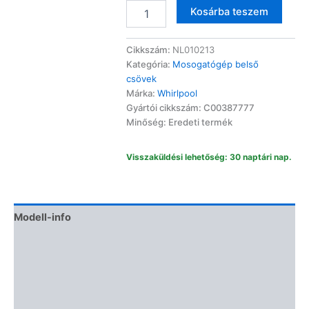
Whirlpool
Altern
Kosárba teszem
mosogatógép
belső
cső
Cikkszám:
NL010213
vízfelvezető
Kategória:
Mosogatógép belső
C00387777
csövek
mennyiség
Márka:
Whirlpool
Gyártói cikkszám: C00387777
Minőség: Eredeti termék
Visszaküldési lehetőség: 30 naptári nap.
Modell-info
Gyártói cikkszámok
Termékbiztonság
Vélemények (0)