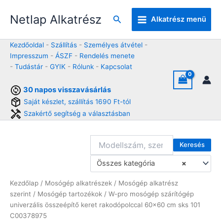
Skip
Netlap Alkatrész
to
Keresés
Alkatrész menü
content
Kezdőoldal
-
Szállítás
-
Személyes átvétel
-
Impresszum
-
ÁSZF
-
Rendelés menete
-
Tudástár
-
GYIK
-
Rólunk
-
Kapcsolat
30 napos visszavásárlás
Saját készlet, szállítás 1690 Ft-tól
Szakértő segítség a választásban
Keresés
Összes kategória
×
Kezdőlap
/
Mosógép alkatrészek
/
Mosógép alkatrész
szerint
/
Mosógép tartozékok
/ W-pro mosógép szárítógép
univerzális összeépítő keret rakodópolccal 60×60 cm sks 101
C00378975