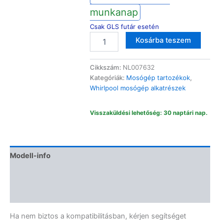
munkanap
Csak GLS futár esetén
W-
Kosárba teszem
pro
mosógép
Alternative:
szárítógép
Cikkszám:
NL007632
univerzális
Kategóriák:
Mosógép tartozékok
,
összeépítő
Whirlpool mosógép alkatrészek
keret
rakodópolccal
Visszaküldési lehetőség: 30 naptári nap.
60x60
cm
sks
101
C00378975
Modell-info
mennyiség
Termékbiztonság
Vélemények (0)
Ha nem biztos a kompatibilitásban, kérjen segítséget