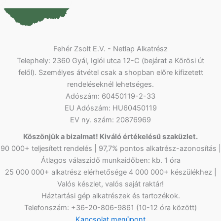
Fehér Zsolt E.V. - Netlap Alkatrész
Telephely: 2360 Gyál, Iglói utca 12-C (bejárat a Kőrösi út
felől). Személyes átvétel csak a shopban előre kifizetett
rendeléseknél lehetséges.
Adószám: 60450119-2-33
EU Adószám: HU60450119
EV ny. szám: 20876969
Köszönjük a bizalmat! Kiváló értékelésű szaküzlet.
90 000+ teljesített rendelés | 97,7% pontos alkatrész-azonosítás |
Átlagos válaszidő munkaidőben: kb. 1 óra
25 000 000+ alkatrész elérhetősége 4 000 000+ készülékhez |
Valós készlet, valós saját raktár!
Háztartási gép alkatrészek és tartozékok.
Telefonszám: +36-20-806-9861 (10-12 óra között)
Kapcsolat menüpont