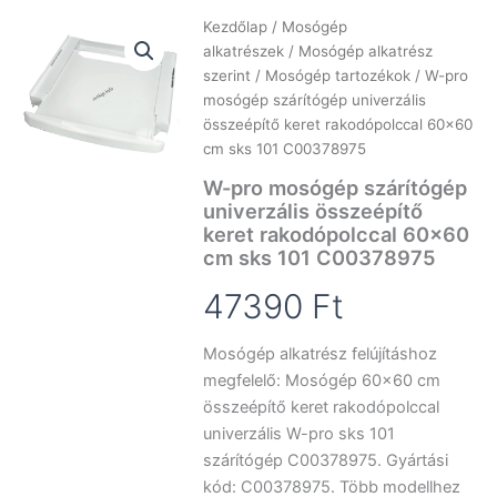
Kezdőlap
/
Mosógép
alkatrészek
/
Mosógép alkatrész
szerint
/
Mosógép tartozékok
/ W-pro
mosógép szárítógép univerzális
összeépítő keret rakodópolccal 60×60
cm sks 101 C00378975
W-pro mosógép szárítógép
univerzális összeépítő
keret rakodópolccal 60×60
cm sks 101 C00378975
47390
Ft
Mosógép alkatrész felújításhoz
megfelelő: Mosógép 60×60 cm
összeépítő keret rakodópolccal
univerzális W-pro sks 101
szárítógép C00378975. Gyártási
kód: C00378975. Több modellhez