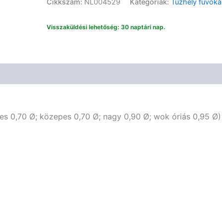
Cikkszám:
NL004529
Kategóriák:
Tűzhely fúvóká
készlet
6mm
Visszaküldési lehetőség: 30 naptári nap.
0,50/0,70/0,70/0,90/0,95
mennyiség
ek
Vélemények (0)
es 0,70 Ø; közepes 0,70 Ø; nagy 0,90 Ø; wok óriás 0,95 Ø)