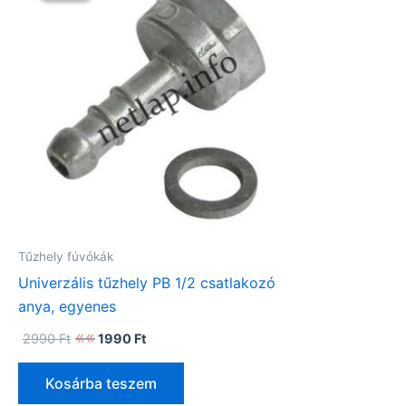
Tűzhely fúvókák
Univerzális tűzhely PB 1/2 csatlakozó
anya, egyenes
Original
Current
2990
Ft
1990
Ft
price
price
was:
is:
2990 Ft.
1990 Ft.
Kosárba teszem