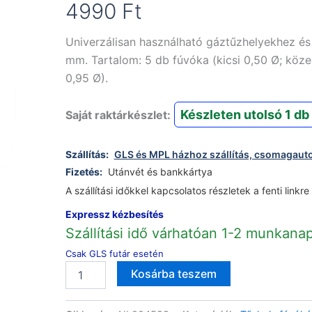
4990
Ft
Univerzálisan használható gáztűzhelyekhez és
mm. Tartalom: 5 db fúvóka (kicsi
0,50 Ø; köze
0,95 Ø)
.
Készleten utolsó 1 db
Saját raktárkészlet:
Szállítás:
GLS és MPL házhoz szállítás, csomagaut
Fizetés:
Utánvét és bankkártya
A szállítási időkkel kapcsolatos részletek a fenti linkre
Expressz kézbesítés
Szállítási idő várhatóan 1-2 munkana
Csak GLS futár esetén
Univerzális
Alternative:
Kosárba teszem
tűzhely
PB
fúvóka