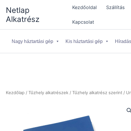
Skip
Kezdőoldal
Szállítás
Netlap
to
Alkatrész
content
Kapcsolat
Nagy háztartási gép
Kis háztartási gép
Híradás
Kezdőlap
/
Tűzhely alkatrészek
/
Tűzhely alkatrész szerint
/
Un