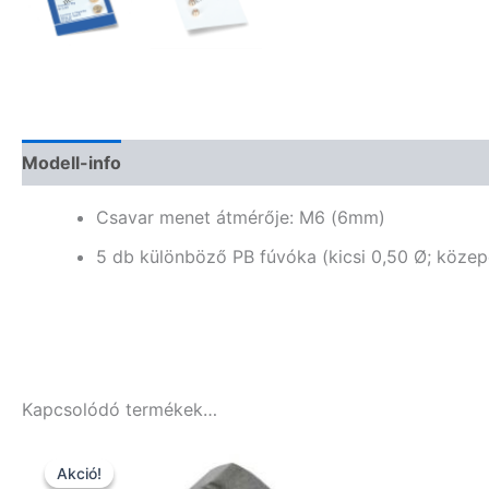
Modell-info
Termékbiztonság
Kapcsolódó termék
Csavar menet átmérője: M6 (6mm)
5 db különböző PB fúvóka (kicsi
0,50 Ø; közep
Kapcsolódó termékek…
Akció!
Akció!