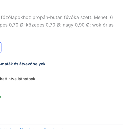
 főzőlapokhoz propán-bután fúvóka szett. Menet: 6
pes 0,70 Ø; közepes 0,70 Ø; nagy 0,90 Ø; wok óriás
omaták és átvevőhelyek
 kattintva láthatóak.
p