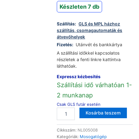
Készleten 7 db
Szállítás:
GLS és MPL házhoz
szállítás, csomagautomaták és
átvevőhelyek
Fizetés:
Utánvét és bankkártya
A szállítási időkkel kapcsolatos
részletek a fenti linkre kattintva
láthatóak.
Expressz kézbesítés
Szállítási idő várhatóan 1-
2 munkanap
Csak GLS futár esetén
Univerzális
Altern
Kosárba teszem
mosógép
és
mosogatógép
Cikkszám:
NL005008
leeresztő
Kategóriák:
Mosogatógép