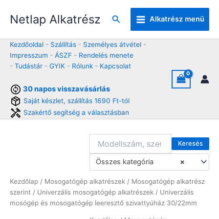
Skip
Netlap Alkatrész
to
Keresés
Alkatrész menü
content
Kezdőoldal
-
Szállítás
-
Személyes átvétel
-
Impresszum
-
ÁSZF
-
Rendelés menete
-
Tudástár
-
GYIK
-
Rólunk
-
Kapcsolat
30 napos visszavásárlás
Saját készlet, szállítás 1690 Ft-tól
Szakértő segítség a választásban
Keresés
Összes kategória
×
Kezdőlap
/
Mosogatógép alkatrészek
/
Mosogatógép alkatrész
szerint
/
Univerzális mosogatógép alkatrészek
/ Univerzális
mosógép és mosogatógép leeresztő szivattyúház 30/22mm