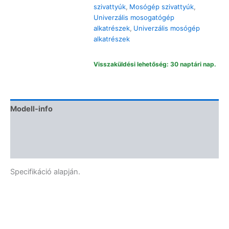
szivattyúház
szivattyúk
,
Mosógép szivattyúk
,
30/22mm
Univerzális mosogatógép
mennyiség
alkatrészek
,
Univerzális mosógép
alkatrészek
Visszaküldési lehetőség: 30 naptári nap.
Modell-info
Termékbiztonság
Vélemények (0)
Specifikáció alapján.