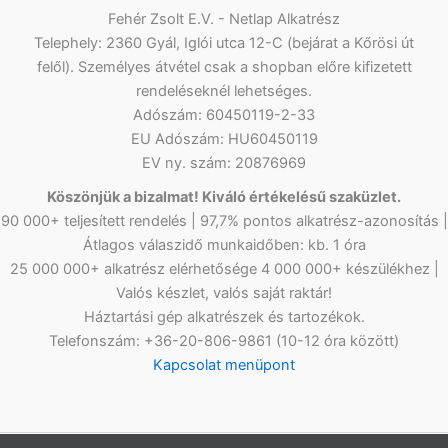
Fehér Zsolt E.V. - Netlap Alkatrész
Telephely: 2360 Gyál, Iglói utca 12-C (bejárat a Kőrösi út
felől). Személyes átvétel csak a shopban előre kifizetett
rendeléseknél lehetséges.
Adószám: 60450119-2-33
EU Adószám: HU60450119
EV ny. szám: 20876969
Köszönjük a bizalmat! Kiváló értékelésű szaküzlet.
90 000+ teljesített rendelés | 97,7% pontos alkatrész-azonosítás |
Átlagos válaszidő munkaidőben: kb. 1 óra
25 000 000+ alkatrész elérhetősége 4 000 000+ készülékhez |
Valós készlet, valós saját raktár!
Háztartási gép alkatrészek és tartozékok.
Telefonszám: +36-20-806-9861 (10-12 óra között)
Kapcsolat menüpont