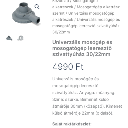
Kezdőlap
/
Mosogatógép
alkatrészek
/
Mosogatógép alkatrész
szerint
/
Univerzális mosogatógép
alkatrészek
/ Univerzális mosógép és
mosogatógép leeresztő szivattyúház
30/22mm
Univerzális mosógép és
mosogatógép leeresztő
szivattyúház 30/22mm
4990
Ft
Univerzális mosógép és
mosogatógép leeresztő
szivattyúház. Anyaga: műanyag.
Színe: szürke. Bemenet külső
átmérője 30mm (középső). Kimenet
külső átmérője 22mm (oldalsó).
Saját raktárkészlet: