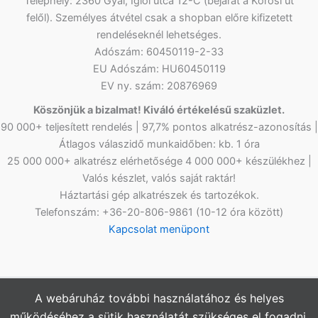
Telephely: 2360 Gyál, Iglói utca 12-C (bejárat a Kőrösi út
felől). Személyes átvétel csak a shopban előre kifizetett
rendeléseknél lehetséges.
Adószám: 60450119-2-33
EU Adószám: HU60450119
EV ny. szám: 20876969
Köszönjük a bizalmat! Kiváló értékelésű szaküzlet.
90 000+ teljesített rendelés | 97,7% pontos alkatrész-azonosítás |
Átlagos válaszidő munkaidőben: kb. 1 óra
25 000 000+ alkatrész elérhetősége 4 000 000+ készülékhez |
Valós készlet, valós saját raktár!
Háztartási gép alkatrészek és tartozékok.
Telefonszám: +36-20-806-9861 (10-12 óra között)
Kapcsolat menüpont
A webáruház további használatához és helyes
Copyright © 2026
Netlap Alkatrész
Webshopunkban az árak
működéséhez a sütik használatát szükséges el fogadni.
bruttó értékűek, az ÁFÁ-t tartalmazzák.