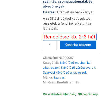
szállítás, csomagautomaták és
átvevőhelyek
Fizetés:
Utánvét és bankkártya
A szállítási időkkel kapcsolatos
részletek a fenti linkre kattintva
láthatóak.
Alter
Rendelésre kb. 2-3 hét
Szarvasi
Kosárba teszem
SZV-
611,
612,
Cikkszám:
NL000007
618,
Kategóriák:
Kávéfőző mechanikai
620,
alkatrészek
,
Kávéfőző zárócsavarok
,
623
Szarvasi kávéfőző alkatrészek
kávéfőző
Márka:
Szarvasi
fekete
Minőség: Eredeti termék
szereletlen
zárócsavar
Visszaküldési lehetőség: 30 naptári nap.
mennyiség