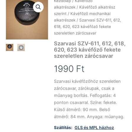
Kezdőlap
/
Kávéfőző
alkatrészek
/
Kávéfőző alkatrész
szerint
/
Kávéfőző mechanikai
alkatrészek
/ Szarvasi SZV-611, 612,
618, 620, 623 kávéfőző fekete
szereletlen zárócsavar
Szarvasi SZV-611, 612, 618,
620, 623 kávéfőző fekete
szereletlen zárócsavar
1990
Ft
Szarvasi kávéfőzőhöz szereletlen
zárócsavar, zárókupak, csak a
műanyag borítás. Felfogatás: 4
ponton csavarral. Színe: fekete.
Külső átmérő: 90 mm. Belső
átmérő: 84 mm. Anyaga: műanyag.
Szállítás:
GLS és MPL házhoz