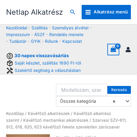
Skip
Netlap Alkatrész
to
Keresés
Alkatrész menü
content
Kezdőoldal
-
Szállítás
-
Személyes átvétel
-
Impresszum
-
ÁSZF
-
Rendelés menete
-
Tudástár
-
GYIK
-
Rólunk
-
Kapcsolat
30 napos visszavásárlás
Saját készlet, szállítás 1690 Ft-tól
Szakértő segítség a választásban
Keresés
Összes kategória
×
Kezdőlap
/
Kávéfőző alkatrészek
/
Kávéfőző alkatrész
szerint
/
Kávéfőző mechanikai alkatrészek
/ Szarvasi SZV-611,
612, 618, 620, 623 kávéfőző fekete szereletlen zárócsavar