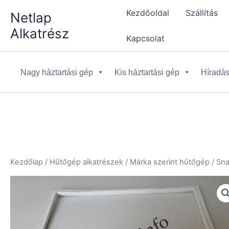
Skip
Kezdőoldal
Szállítás
Netlap
to
Alkatrész
content
Kapcsolat
Nagy háztartási gép
Kis háztartási gép
Híradás
Kezdőlap
/
Hűtőgép alkatrészek
/
Márka szerint hűtőgép
/
Sna