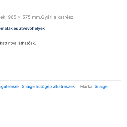
tek: 965 x 575 mm.Gyári alkatrész.
omaták és átvevőhelyek
 kattintva láthatóak.
igetelések
,
Snaige hűtőgép alkatrészek
Márka:
Snaige