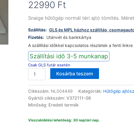
22990
Ft
Snaige hűtőgép normál téri ajtó tömítés. Mére
Szállítás:
GLS és MPL házhoz szállítás, csomagaut
Fizetés:
Utánvét és bankkártya
A szállítási időkkel kapcsolatos részletek a fenti linkre
Szállítási idő 3-5 munkanap
Csak GLS futár esetén
Snaige
Alternative:
Kosárba teszem
hűtőgép
normál
téri
Cikkszám:
NL004449
Kategóriák:
Hűtőgép ajtósz
ajtószigetelés
Gyártói cikkszám: V372111-06
RF34SH/SM
Minőség: Eredeti termék
mennyiség
Visszaküldési lehetőség: 30 naptári nap.