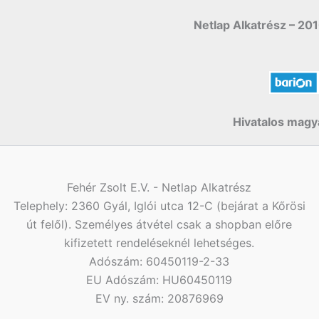
Netlap Alkatrész – 201
Hivatalos magya
Fehér Zsolt E.V. - Netlap Alkatrész
Telephely: 2360 Gyál, Iglói utca 12-C (bejárat a Kőrösi
út felől). Személyes átvétel csak a shopban előre
kifizetett rendeléseknél lehetséges.
Adószám: 60450119-2-33
EU Adószám: HU60450119
EV ny. szám: 20876969