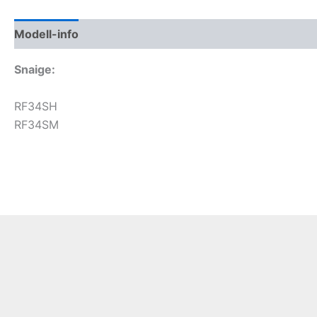
Modell-info
Gyártói cikkszámok
Termékbiztonság
Snaige:
RF34SH
RF34SM