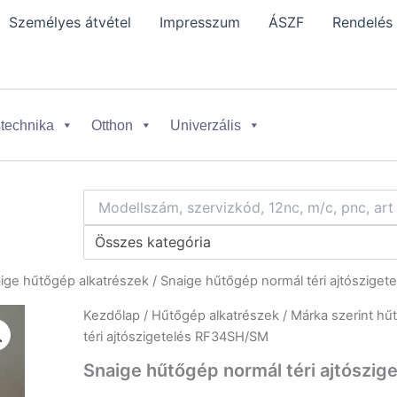
Személyes átvétel
Impresszum
ÁSZF
Rendelés
technika
Otthon
Univerzális
Összes kategória
ige hűtőgép alkatrészek
/ Snaige hűtőgép normál téri ajtószige
Kezdőlap
/
Hűtőgép alkatrészek
/
Márka szerint hű
téri ajtószigetelés RF34SH/SM
Snaige hűtőgép normál téri ajtószi