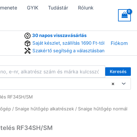
 menete
GYIK
Tudástár
Rólunk
30 napos visszavásárlás
Saját készlet, szállítás 1690 Ft-tól
Fiókom
Szakértő segítség a választásban
Keresés
×
telés RF34SH/SM
tőgép
/
Snaige hűtőgép alkatrészek
/ Snaige hűtőgép normál
getelés RF34SH/SM