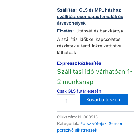
Szállítás:
GLS és MPL házhoz
szállítás, csomagautomaták és
átvevőhelyek
Fizetés:
Utánvét és bankkártya
A szállítási időkkel kapcsolatos
részletek a fenti linkre kattintva
láthatóak.
Expressz kézbesítés
Szállítási idő várhatóan 1-
2 munkanap
Csak GLS futár esetén
Sencor
Altern
Kosárba teszem
SVC-
660
Corso
Cikkszám:
NL003513
porszívó
Kategóriák:
Porszívófejek
,
Sencor
utángyártott
porszívó alkatrészek
kombi