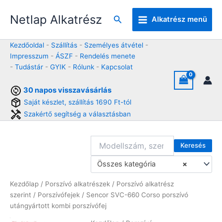
Skip
Netlap Alkatrész
to
Keresés
Alkatrész menü
content
Kezdőoldal
-
Szállítás
-
Személyes átvétel
-
Impresszum
-
ÁSZF
-
Rendelés menete
-
Tudástár
-
GYIK
-
Rólunk
-
Kapcsolat
30 napos visszavásárlás
Saját készlet, szállítás 1690 Ft-tól
Szakértő segítség a választásban
Keresés
Összes kategória
×
Kezdőlap
/
Porszívó alkatrészek
/
Porszívó alkatrész
szerint
/
Porszívófejek
/ Sencor SVC-660 Corso porszívó
utángyártott kombi porszívófej