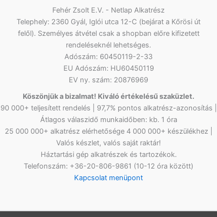
Fehér Zsolt E.V. - Netlap Alkatrész
Telephely: 2360 Gyál, Iglói utca 12-C (bejárat a Kőrösi út
felől). Személyes átvétel csak a shopban előre kifizetett
rendeléseknél lehetséges.
Adószám: 60450119-2-33
EU Adószám: HU60450119
EV ny. szám: 20876969
Köszönjük a bizalmat! Kiváló értékelésű szaküzlet.
90 000+ teljesített rendelés | 97,7% pontos alkatrész-azonosítás |
Átlagos válaszidő munkaidőben: kb. 1 óra
25 000 000+ alkatrész elérhetősége 4 000 000+ készülékhez |
Valós készlet, valós saját raktár!
Háztartási gép alkatrészek és tartozékok.
Telefonszám: +36-20-806-9861 (10-12 óra között)
Kapcsolat menüpont