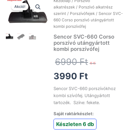
Kezdőlap
/
Porszívó
Akció!
alkatrészek
/
Porszívó alkatrész
szerint
/
Porszívófejek
/ Sencor SVC-
660 Corso porszívó utángyártott
kombi porszívófej
Sencor SVC-660 Corso
porszívó utángyártott
kombi porszívófej
Original
6990
Ft
Current
price
3990
Ft
price
was:
Sencor SVC-660 porszívókhoz
kombi szívófej. Utángyártott
is:
6990 Ft.
tartozék. Színe: fekete.
Saját raktárkészlet:
3990 Ft.
Készleten 6 db