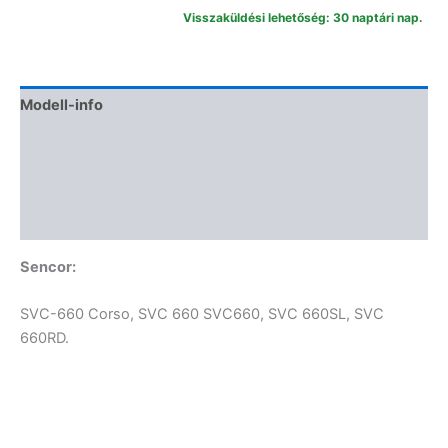
porszívófej
Visszaküldési lehetőség: 30 naptári nap.
mennyiség
Modell-info
Termékbiztonság
További információk
Vélemények (0)
Sencor:
SVC-660 Corso, SVC 660 SVC660, SVC 660SL, SVC
660RD.