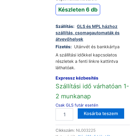
Készleten 6 db
Szállítás:
GLS és MPL házhoz
szállítás, csomagautomaták és
átvevőhelyek
Fizetés:
Utánvét és bankkártya
A szállítási időkkel kapcsolatos
részletek a fenti linkre kattintva
láthatóak.
Expressz kézbesítés
Szállítási idő várhatóan 1-
2 munkanap
Csak GLS futár esetén
Scarlett
Altern
Kosárba teszem
SC-
037
kávéfőző
Cikkszám:
NL003225
kiöntő