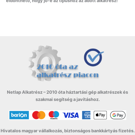
eldönthető, hogy jó-e az típushoz az adott alkatrész!
Netlap Alkatrész – 2010 óta háztartási gép alkatrészek és
szakmai segítség a javításhoz.
Hivatalos magyar vállalkozás, biztonságos bankkártyás fizetés.