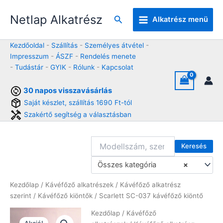
Skip
Netlap Alkatrész
to
Keresés
Alkatrész menü
content
Kezdőoldal
-
Szállítás
-
Személyes átvétel
-
Impresszum
-
ÁSZF
-
Rendelés menete
-
Tudástár
-
GYIK
-
Rólunk
-
Kapcsolat
30 napos visszavásárlás
Saját készlet, szállítás 1690 Ft-tól
Szakértő segítség a választásban
Keresés
Összes kategória
×
Kezdőlap
/
Kávéfőző alkatrészek
/
Kávéfőző alkatrész
szerint
/
Kávéfőző kiöntők
/ Scarlett SC-037 kávéfőző kiöntő
Kezdőlap
/
Kávéfőző