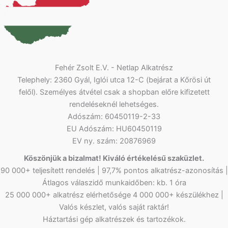
Fehér Zsolt E.V. - Netlap Alkatrész
Telephely: 2360 Gyál, Iglói utca 12-C (bejárat a Kőrösi út
felől). Személyes átvétel csak a shopban előre kifizetett
rendeléseknél lehetséges.
Adószám: 60450119-2-33
EU Adószám: HU60450119
EV ny. szám: 20876969
Köszönjük a bizalmat! Kiváló értékelésű szaküzlet.
90 000+ teljesített rendelés | 97,7% pontos alkatrész-azonosítás |
Átlagos válaszidő munkaidőben: kb. 1 óra
25 000 000+ alkatrész elérhetősége 4 000 000+ készülékhez |
Valós készlet, valós saját raktár!
Háztartási gép alkatrészek és tartozékok.