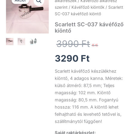
Akció!
alkatrészek
/
Kávéfőző alkatrész
szerint
/
Kávéfőző kiöntők
/ Scarlett
SC-037 kávéfőző kiöntő
Scarlett SC-037 kávéfőző
kiöntő
Original
3990
Ft
Current
price
3290
Ft
price
was:
Scarlett kávéfőző készülékhez
kiöntő, 4 adagos kanna. Méretek:
is:
3990 Ft.
külső átmérő: 87,5 mm; Teljes
magasság: 102 mm. Kiöntő
3290 Ft.
magasság: 80,5 mm. Fogantyú
hossza: 116 mm. A kiöntő lehet
felhajtható és levehető tetővel is,
szállítmánytól függően!
Saját raktárkészlet: