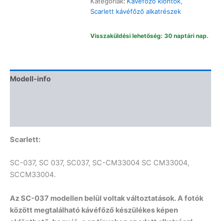
Kategóriák:
Kávéfőző kiöntők
,
mennyiség
Scarlett kávéfőző alkatrészek
Visszaküldési lehetőség: 30 naptári nap.
Modell-info
Termékbiztonság
Vélemények (0)
Scarlett:
SC-037, SC 037, SC037, SC-CM33004 SC CM33004,
SCCM33004.
Az SC-037 modellen belül voltak változtatások. A fotók
között megtalálható kávéfőző készülékes képen